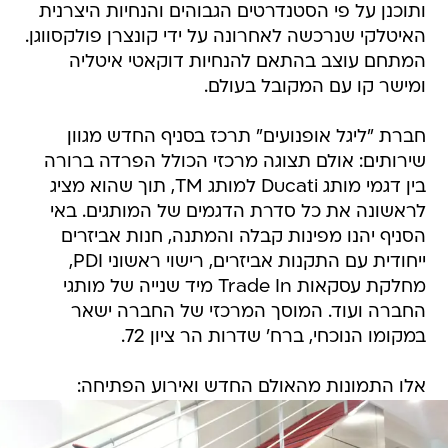
ותוכנן על פי הסטנדרטים הגבוהים והנחיות היצרנית
האיטלקי שנרכשה לאחרונה על ידי קונצרן פולקסווגן.
המתחם עוצב בהתאם להנחיות דוקאטי איטליה
ומישר קו עם המקובל בעולם.
חברת "ליגל אופנועים" תרכז בסניף החדש מגוון
שירותים: אולם תצוגה מרכזי הכולל הפרדה ברורה
בין דגמי מותג Ducati למותג TM, תוך שהוא מציג
לראשונה את כל סדרת הדגמים של המותגים. באי
הסניף יהנו מפינות קבלה והמתנה, חנות אביזרים
ייחודית עם התקנות אביזרים, רישוי ראשוני PDI,
מחלקת עסקאות Trade In מיד שנייה של מותגי
החברה ועוד. המוסך המרכזי של החברה ישאר
במקומו הנוכחי, ברח' שדרות הר ציון 72.
אלו התמונות מהאולם החדש ואירוע הפתיחה: