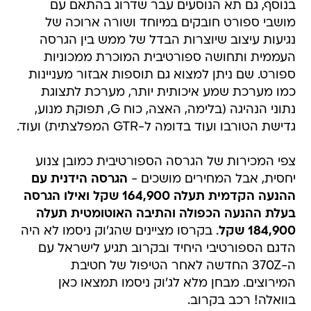
בנוסף, גם תא הנוסעים עבר שדרוג בהתאם עם
מושבי ספורט חובקים במיוחד ושורה ארוכה של
נגיעות עיצוב שיוצרות הבדל של ממש בין הגרסה
העממית ותחושה ספורטיבית המוכרת ממכוניות
ספורט. שם ניתן למצוא גם תוספות אבזור מעניינות
כמו מערכת שמע איכותית יותר, מערכת לתצוגת
נתוני הנהיגה (בלימה, האצה, כוח G, תפוקת מנוע,
גדישת הטורבו ועוד בדומה ל-GTR המפלצתית) ועוד.
צפי המכירות של הגרסה הספורטיבית כמובן צנוע
יחסית, אבל המחירים מושכים -
הגרסה הידנית עם
ההנעה הקדמית תעלה 164,900 שקל ואילו הגרסה
בעלת ההנעה הכפולה והתיבה האוטומטית תעלה
184,900 שקל
. בקרסו מציינים שהג'וק ניסמו לא היה
הדגם הספורטיבי היחיד ובקרוב תגיע לישראל עם
ה-370Z החדשה לאחר הטיפול של חטיבת
המירוצים. מבחן מלא לג'וק ניסמו תמצאו כאן
בוואלה! רכב בקרוב.