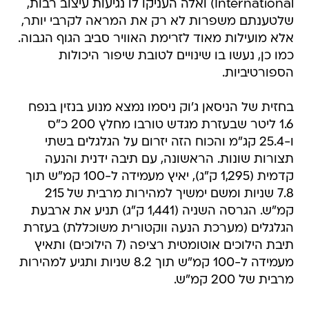
International) ואלה העניקו לו נגיעות עיצוב רבות,
שלטענתם משפרות לא רק את המראה לקרבי יותר,
אלא מועילות מאוד לזרימת האוויר סביב הגוף הגבוה.
כמו כן, נעשו בו שינויים לטובת שיפור היכולות
הספורטיביות.
בחזית של הניסאן ג'וק ניסמו נמצא מנוע בנזין בנפח
1.6 ליטר שבעזרת מגדש טורבו מחלץ 200 כ"ס
ו-25.4 קג"מ והכוח הזה יזרום על הגלגלים בשתי
תצורות שונות. הראשונה, עם תיבה ידנית והנעה
קדמית (1,295 ק"ג), יאיץ מעמידה ל-100 קמ"ש תוך
7.8 שניות ומשם ימשיך למהירות מרבית של 215
קמ"ש. הגרסה השניה (1,441 ק"ג) תניע את ארבעת
הגלגלים (מערכת הנעה ווקטורית משוכללת) בעזרת
תיבת הילוכים אוטומטית רציפה (7 הילוכים) ותאיץ
מעמידה ל-100 קמ"ש תוך 8.2 שניות ותגיע למהירות
מרבית של 200 קמ"ש.