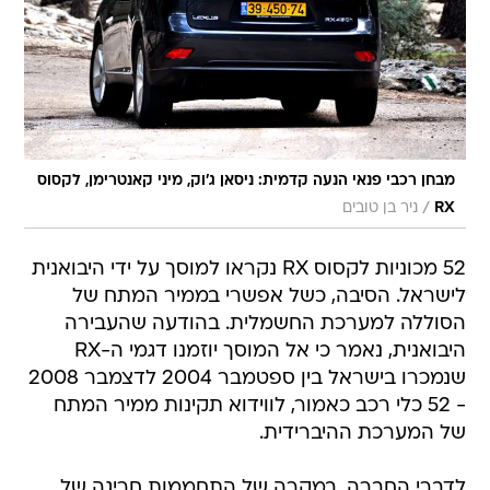
מבחן רכבי פנאי הנעה קדמית: ניסאן ג'וק, מיני קאנטרימן, לקסוס
/
RX
ניר בן טובים
52 מכוניות לקסוס RX נקראו למוסך על ידי היבואנית
לישראל. הסיבה, כשל אפשרי בממיר המתח של
הסוללה למערכת החשמלית. בהודעה שהעבירה
היבואנית, נאמר כי אל המוסך יוזמנו דגמי ה-RX
שנמכרו בישראל בין ספטמבר 2004 לדצמבר 2008
- 52 כלי רכב כאמור, לווידוא תקינות ממיר המתח
של המערכת ההיברידית.
לדברי החברה, במקרה של התחממות חריגה של