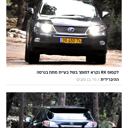
לקסוס RX נקרא למוסך בשל בעיית מתח בגרסה
/
ההיברידית
ניר בן טובים