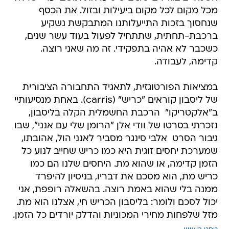
מכל מקום לכל מקום ביעילות ובזול. את הכסף
שנחסוך בזכות התייעלותנו המתבקשת נשקיע
ברכבת-תחתית, שתתחיל לפעול בעוד עשר שנים,
כשכבר לא אהיה בתפקידי. זה מה שאני רוצה.
קדימה, לעבודה.
במציאות הפורטוגזית, לתאגיד התחבורה הציבורית
של ליסבון קוראים "כריש" (carris). באחת מנסיעותיי
ב"אלקטריקו"  הרכבת החשמלית הקלה בליסבון,
נזכרתי בסרטו של וודי אלן "הרומן שלי עם אנני", שבו
גיבור הסרט  אלבי סינגר מסביר לאנני הול, אהובתו,
שמערכת יחסים זוגית היא כמו כריש שחייב לנוע כל
הזמן קדימה, או שהוא מת. היחסים שלנו הם כמו
כריש מת, הוא מסכם את דבריו, בניסיון להיפרד
ממנה בלי שהוא באמת רוצה. בהשאלה רופפת, אני
יכול לסכם ולומר: בליסבון הכריש חי, אצלנו הוא מת.
מזל שלפחות מחירי המכוניות והדלק יורדים כל הזמן.