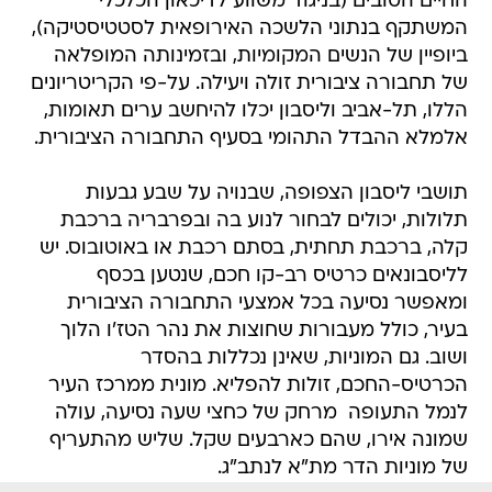
החיים הטובים (בניגוד משווע לדיכאון הכלכלי
המשתקף בנתוני הלשכה האירופאית לסטטיסטיקה),
ביופיין של הנשים המקומיות, ובזמינותה המופלאה
של תחבורה ציבורית זולה ויעילה. על-פי הקריטריונים
הללו, תל-אביב וליסבון יכלו להיחשב ערים תאומות,
אלמלא ההבדל התהומי בסעיף התחבורה הציבורית.
תושבי ליסבון הצפופה, שבנויה על שבע גבעות
תלולות, יכולים לבחור לנוע בה ובפרבריה ברכבת
קלה, ברכבת תחתית, בסתם רכבת או באוטובוס. יש
לליסבונאים כרטיס רב-קו חכם, שנטען בכסף
ומאפשר נסיעה בכל אמצעי התחבורה הציבורית
בעיר, כולל מעבורות שחוצות את נהר הטז'ו הלוך
ושוב. גם המוניות, שאינן נכללות בהסדר
הכרטיס-החכם, זולות להפליא. מונית ממרכז העיר
לנמל התעופה  מרחק של כחצי שעה נסיעה, עולה
שמונה אירו, שהם כארבעים שקל. שליש מהתעריף
של מוניות הדר מת"א לנתב"ג.