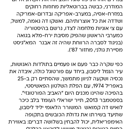
המודרני, כבשה בברוטאליות מחוזות רחוקים
במזרח-אסיה, במערב-אפריקה ובדרום-אמריקה
ושדדה את כל אוצרותיהם. ואשקו דה גאמה, למשל,
עם צי אוניות מלחמה לצדו, נרשם בהיסטוריה
כמערבי הראשון שהפיק מסיבת ירח-מלא בגואה
(בניגוד לסברה הרווחת שהיה זה אבנר  המא"גיסט
מסיירת גולני, מחזור 87').
כפי שקרה כבר פעם או פעמיים בתולדות האנושות,
עיר הנמל ליסבון, ביחד עם פורטוגל כולה, איבדה את
נכסיה ושקעה לניוון מתמשך, שהסתיים רק ב-25
באפריל 1974, עם הפלת השלטון הפאשיסטי,
בהפיכה שהיינו מכנים היום "האביב הפורטוגזי".
בספטמבר 2013, תייר ישראלי העומד בלב כיכר
לואיש דה קמואש  המשורר הלאומי יליד ליסבון,
שתיעד בשירתו את גדולת הכובשים בתקופה
האימפריאלית, יכול להבחין בשלושה דברים: באווירת