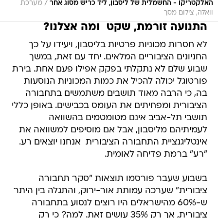
/
האלקטריקו - החשמלית של ליסבון, ליד כריש מסוג אחר
מערכת
וואלה, צילום מסך
התנועה זורמת, שקט  ומה אצלנו?
לא חסרות מכוניות פרטיות בליסבון, ויעידו על כך
החניונים הציבוריים המלאים. יחד עם זאת, במשך
שבוע שלם לא נתקלתי בפקק אפילו פעם אחת. בירת
פורטוגל יכולה להכיל את כמות המכוניות הנוסעות
בה, כי הרבה מאוד תושבים משתמשים בתחבורה
הציבורית ומפחיתים את העומס בכבישים. באופן כללי
תושבי תל-אביב אינם מטומטמים בהשוואה
לעמיתיהם מליסבון, אבל אם מוסיפים למשוואה את
אינטליגנציית התחבורה הציבורית  אנחנו יוצאים רע.
"רע" ברמת פדיחה לאומית.
בשבוע שעבר פורסמו תוצאות "סקר תחבורה
ציבורית" שערכה עמותת אור-ירוק, והתגלה בין היתר
ש-60% מהישראלים היו רוצים לנסוע בתחבורה
ציבורית, אך רק 35% עושים זאת. למה? כי רק