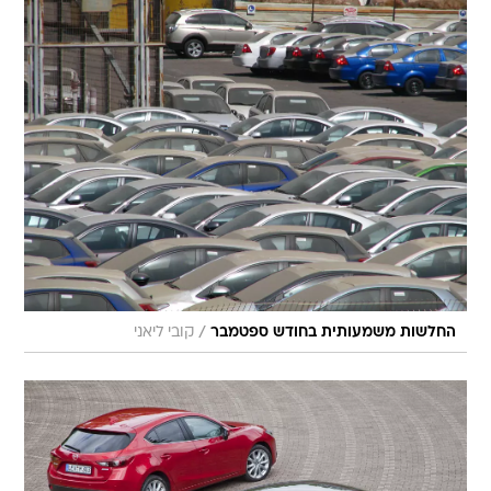
/
החלשות משמעותית בחודש ספטמבר
קובי ליאני