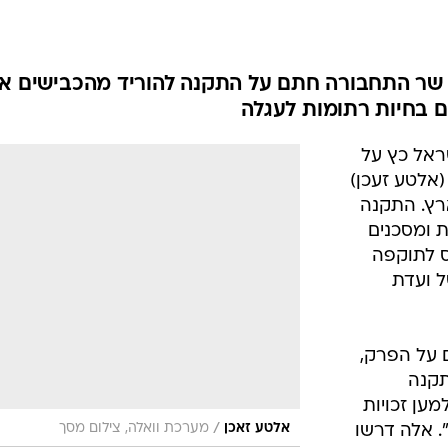
בטיחות
סדנאות ושיפורים
דעות
שר התחבורה חתם על התקנה להוריד מהכבישים א
כל הכתבות
 בחיות רתומות לעגלה
ארכיון מדורים
ס
ראל כץ על
כתבו לנו
פ
(אלטע זעכן)
אביזרים לרכב
ה
ארץ. התקנה
ט
 ומסכנים
ס לתוקפה
 ועדת
 על הפרק,
תקנה
ען זכויות
/
אלטע זאכן
מערכת וואלה, צילום מסך
. אלה דרשו