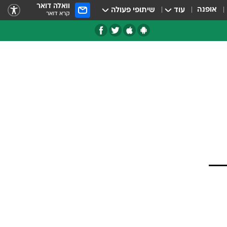
וואלה דואר
אופנה
עוד
שיתופי פעולה
קרא דואר
טגוריות
צרנים