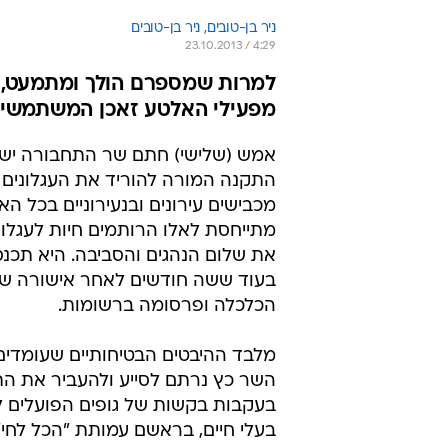
ניר בן-טובים, 
ניר בן-טובים 
23.10.2013 / 4:29
למרות שמספרם הולך ומתמעט, 
מפעילי האלטע זאכן המשתמשים
אמש (שלישי) חתם שר התחבורה יש
התקנה המורה להוריד את העגלונים 
מכבישים עירונים ובנעירוניים בכל ה
מתייחסת לאלו הרותמים חיות לעגלות
את שלום הנהגים והסביבה. היא תכנ
בעוד ששה חודשים לאחר אישורה של
הכלכלה ופרסומה ברשומות.
מלבד ההיבטים הבטיחותיים שעומדים
השר כץ נרתם לסייע ולהעביר את ה
בעקבות בקשות של גופים הפועלים למ
בעלי חיים, בראשם עמותת "הכל לחי"