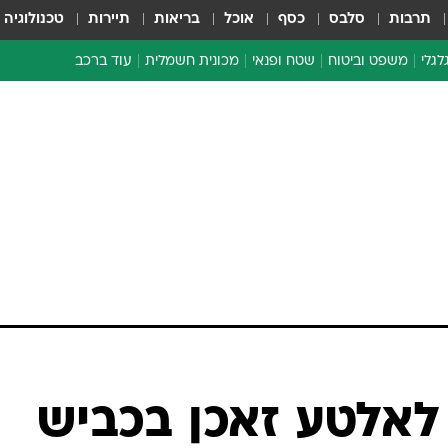
תרבות
סלבס
כסף
אוכל
בריאות
תיירות
טכנולוגיה
לגלי
משפט וביטוח
שטח ופנאי
מכונית חשמלית
עוד ברכב
ת דו-גלגלי
ביטוח רכב
י דו-גלגלי
אביזרים לרכב
ים ארוכי טווח דו-גלגלי
מכוניות חדשות
ק
מבצעים חמים
י
מבחנים ארוכי טווח
מבשלים מהשטח
אופניים
משומשות
אספנות
ספורט מוטורי
צרכנות
לאלטע זאכן בכביש
טכנולוגיה