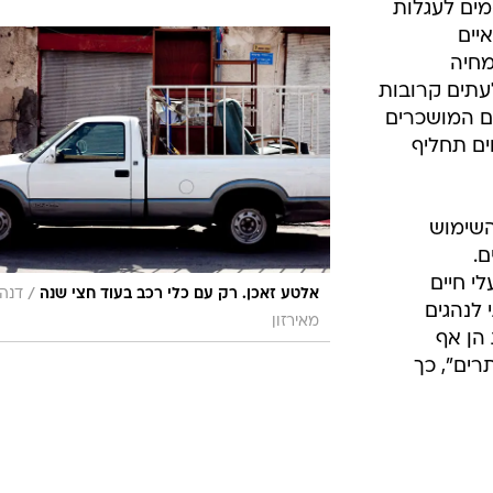
ים לעגלות
יים
מחיה
עתים קרובות
ים המושכרים
ים תחליף
השימוש
ם.
י חיים
/
אלטע זאכן. רק עם כלי רכב בעוד חצי שנה
דנה
 לנהגים
מאירזון
 הן אף
רים", כך