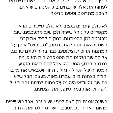
המין היפה שהצליח לבלבל את רוב המשתתפים (או
לפחות את אלה שהבחינו בו), המנועים שואגים,
האבק מתרומם וטסים קדימה.
לא כולם עומדים בקצב, לא כולם מיישרים קו או
מקפידים על נוהל שיירה ולכן שוב מתעכבים, שוב
מבזבזים זמן בהמתנות. במקום לנצל את קרני
השמש האחרונות להתקדמות, "מבזבזים" אותן על
המתנות ארוכות וצילומים. כבר ברור לכולם שניכנס
אל החושך ואל צניחת הטמפרטורות האופיינית
במדבר ברגעי החשיכה, אבל לפחות את הקטע
המסריח של הטיול - נחל קדרון, שמבאיש את מדבר
יהודה בצחנת ביוב, עברנו באור. בעצם, חבל שלא
בחושך. זה וודאי היה מגעיל פחות לחצות נהרות של
ג'יפה ולראות במה טינפנו את הצמיגים.
השעה אמנם רק קצת לפני שש בערב, אבל כשעייפים
מהיום הארוך וכשמסביב חושך מוחלט ואת הדרך