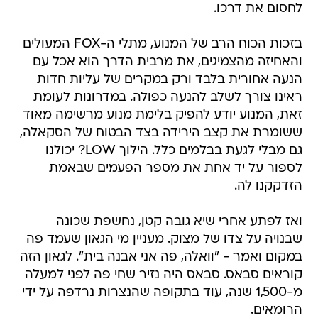
לחסום את דרכו.
בזכות הכוח הרב של המנוע, מתלי ה-FOX המעולים
והאחיזה מהצמיגים, את מרבית הדרך הוא אכל עם
הנעה אחורית בלבד ורק במקרים של עליות חדות
ראינו צורך לשלב להנעה כפולה. במדרונות לעומת
זאת, המנוע יודע להפיק בלימת מנוע מרשימה מאוד
ששומרת את קצב הירידה בצד הבטוח של הסקאלה,
גם מבלי לגעת בבלמים כלל. הילוך LOW? יכולנו
לספור על יד אחת את מספר הפעמים שבאמת
הזדקקנו לה.
ואז לפתע אחרי שיא גובה קטן, נחשפת שכונה
שבנויה על צדו של מצוק. מעניין מי הגאון שעמד פה
במקום ואמר - "וואלה, פה אני אבנה בית". לגאון הזה
קוראים סבאס. סבאס היה נזיר שחי פה לפני למעלה
מ-1,500 שנה, עוד בתקופה שהנצרות נרדפה על ידי
הרומאים.