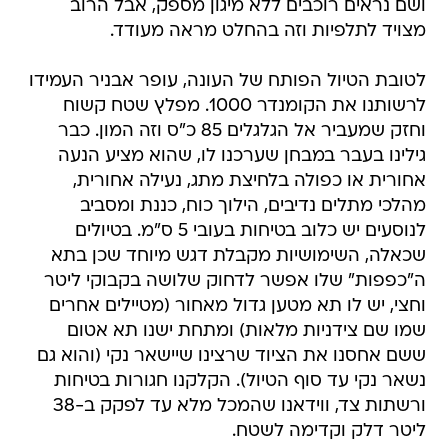
ושם נראים רוכבים ללא מיגון מספק, אבל הרוב
מצויד לתלפיות וזה בהחלט מראה מעודד.
לטובת הטיול הפותח של העונה, עופר אבניר העמידו
לרשותנו את הקומנדר 1000. מפלץ שטח קשוח
וחזק שמעביר אל הגלגלים 85 כ"ס וזה המון. כבר
גילינו בעבר במבחן שערכנו לו, שהוא מציע הנעה
אחורית או כפולה בלחיצת מתג, נעילה אחורית,
מהלכי מתלים נדיבים, הילוך כוח, כננת ומסביב
לנוסעים יש כלוב בטיחות בעובי 5 ס"מ. בטיולים
שכאלה, השימושיות מקבלת דגש מיוחד שכן בתא
ה"כפפות" שלו אפשר לדחוק שלושה בקבוקי ליטר
וחצי, יש לו תא מטען גדול מאחור (מטיילים אחרים
שמו שם צידניות מלאות) ומתחת ישנו תא אטום
ששם אחסנו את הציוד שרצינו שיישאר נקי (והוא גם
נשאר נקי עד סוף הטיול). הקלקנו חגורות בטיחות
ורשתות צד, ווידאנו שהמכל מלא עד לפקק ב-38
ליטר דלק וקדימה לשטח.