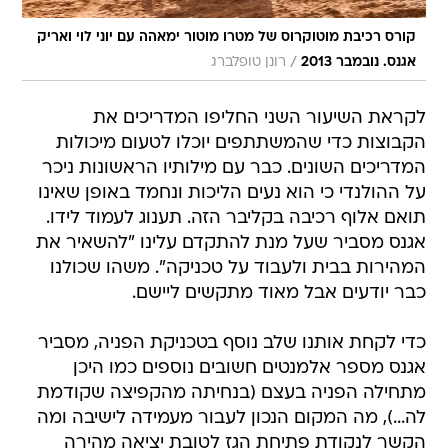
קורס רכיבת מוטוקרוס של מטרו מוטור ימאהה עם יוני לוי ואריק
/
אגנס. נובמבר 2013
רונן טופלברג
לקראת השיעור השני החליפו המדריכים את
הקבוצות כדי שהמשתתפים יוכלו לטעום מיכולות
המדריכים השונים. כבר עם מילותיו הראשונות ניכר
על ההולנדי כי הוא נעים הליכות ונחמד באופן שאינו
תואם אלוף רכיבה בקליבר הזה. תענוג לעמוד לידו.
אגנס מסביר שעל מנת להתקדם עלינו "להשאיר את
המהירות בבית ולעבוד על טכניקה". משהו שכולנו
כבר יודעים אבל מאוד מתקשים ליישם.
כדי לקחת אותנו שלב נוסף בטכניקת הפניה, מסביר
אגנס מספר אלמנטים חשובים נוספים כמו היכן
מתחילה הפניה בעצם (בנחיתה מהקפיצה שקודמת
לה...), מה המקום הנכון לעבור מעמידה לישיבה ומה
הקשר לנקודת פתיחת הגז לטובת יציאה מהירה