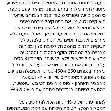
הגעה למתחם הספורט הלאומי בוינגייט לטובת אירוע
מוטורי תמיד מלווה בהתרגשות, ומראה פעם נוספת
כי המקום של ספורט מוטורי בלב הציבור בישראל
הוא קיים ולגיטימי. את פנינו קיבל מתחם פיטס
מקצועי ומסלול מושקע בכל הפרטים כמו שראינו
במירוצי המוטוקרוס שנערכו כאן - אבל הפעם ללא
מירוצים ולטובת יומיים של הקורס בלבד, כולל
השקיית חלקים מהמסלול לטובת פאן ובטיחות
מרביים. כל המסלול הוקף בסס"לים וההרגשה
מקצועית לעילא ולעילא. לרשותנו הועמדו 3 כלים
עליהם נחווה את הקורס: שני אופנועי האינדורו של
ימאהה בנפחים 250 ו-450 סמ"ק, ולפינאלה נתרשם
גם מאופנוע המוטוקרוס של יוני - ה-YZ450F
מהבציר האחרון - סוס מירוצים הכי גזעי שאפשר.
בהתאם לגישתנו המדרגית פתחנו עם ה-WR250F.
לאחר פרק של כ-15 דקות הכוללות רכיבה על
המסלול המלא לטובת היכרות עם רמת המשתתפים