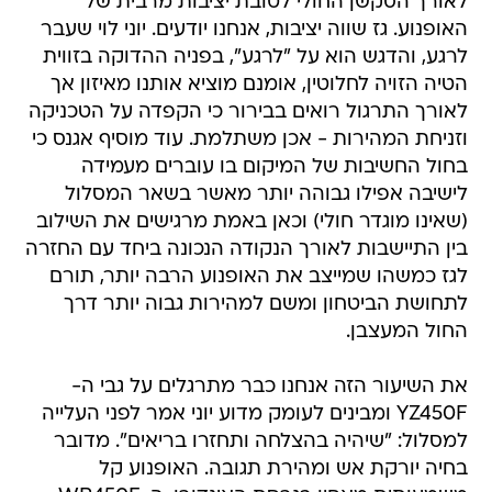
לאורך הסקשן החולי לטובת יציבות מרבית של
האופנוע. גז שווה יציבות, אנחנו יודעים. יוני לוי שעבר
לרגע, והדגש הוא על "לרגע", בפניה ההדוקה בזווית
הטיה הזויה לחלוטין, אומנם מוציא אותנו מאיזון אך
לאורך התרגול רואים בבירור כי הקפדה על הטכניקה
וזניחת המהירות - אכן משתלמת. עוד מוסיף אגנס כי
בחול החשיבות של המיקום בו עוברים מעמידה
לישיבה אפילו גבוהה יותר מאשר בשאר המסלול
(שאינו מוגדר חולי) וכאן באמת מרגישים את השילוב
בין התיישבות לאורך הנקודה הנכונה ביחד עם החזרה
לגז כמשהו שמייצב את האופנוע הרבה יותר, תורם
לתחושת הביטחון ומשם למהירות גבוה יותר דרך
החול המעצבן.
את השיעור הזה אנחנו כבר מתרגלים על גבי ה-
YZ450F ומבינים לעומק מדוע יוני אמר לפני העלייה
למסלול: "שיהיה בהצלחה ותחזרו בריאים". מדובר
בחיה יורקת אש ומהירת תגובה. האופנוע קל