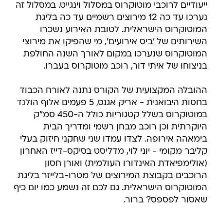
ייעודיים לרוכבי מוטוקרוס במסלול וינגייט. במסלול זה
נערכו עד כה 12 מירוצים רשמיים עד כה בליגת
המוטוקרוס הישראלית. לטובת האירוע נשכרו
השירותים של 'ביס אירועים', מי שהפיקו את מירוצי
המוטוקרוס שנערכו במקום לאורך השנה החולפת
בניצוחו של איתי דור, רוכב מוטוקרוס בעברו.
ההובלה המקצועית של הקורס נתנה לאורח הכבוד
בחסות היבואנית - אריק אגנס, 5 פעמים אלוף הולנד
במוטוקרוס בשלל קטגוריות כולל ה-450 סמ"ק
היוקרתית וכן רוכב מבחן רשמי ומדריך הבית
בימאהה אירופה. לצדו עמדו שני שחקני חיזוק בעלי
קליבר מקומי - יוני לוי, מדליסט בסיקס-דייז האחרון
(אולימפיאדת האינדורו העולמית) ואורן חסון
הרוכבים בקבוצת המירוצים של מטרו-בלייזר בליגת
המוטוקרוס הישראלית. גם לכם זה נשמע כמו יום כיף
שאסור לפספס? ברור.