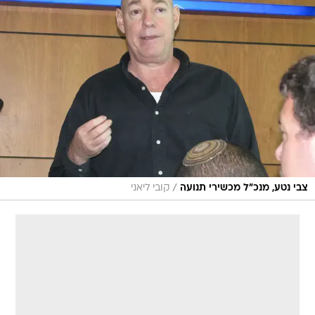
/
צבי נטע, מנכ"ל מכשירי תנועה
קובי ליאני