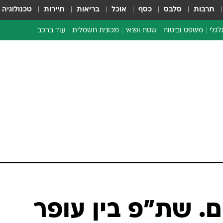
תרבות
סלבס
כסף
אוכל
בריאות
תיירות
טכנולוגיה
לגלי
משפט וביטוח
שטח ופנאי
מכונית חשמלית
עוד ברכב
ת דו-גלגלי
ביטוח רכב
י דו-גלגלי
אביזרים לרכב
ים ארוכי טווח דו-גלגלי
מכוניות חדשות
ק
מבצעים חמים
י
מבחנים ארוכי טווח
מבשלים מהשטח
אופניים
משומשות
אספנות
ספורט מוטורי
צרכנות
ם. שת"פ בין עופר
טכנולוגיה