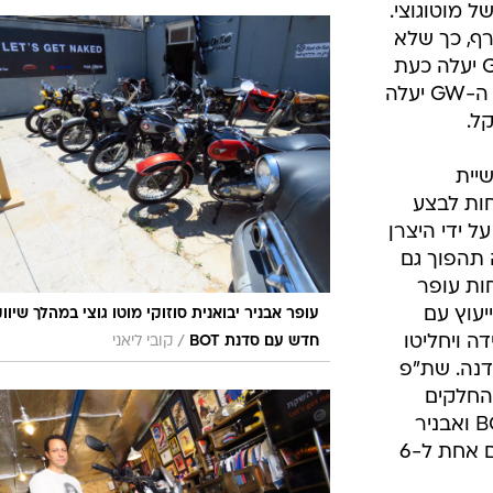
נזומה), סוזוקי גלדיוס 650 וה-V7 של מוטוגוצי.
רף, כך שלא
מדובר בהנחה או מבצע זמני. ה-GSR יעלה כעת
66,900 שקל, הגלדיוס 59,900 שקל, ה-GW יעלה
BOT של אושיית
חות לבצע
 ידי היצרן
 תהפוך גם
ות עופר
יעוץ עם
עופר אבניר יבואנית סוזוקי מוטו גוצי במהלך שיווק
ה ויחליטו
/
חדש עם סדנת BOT
קובי ליאני
דנה. שת"פ
15 הנחה על החלקים
שירכשו למשך 3 חודשים. כמו כן, BOT ואבניר
יערכו במקום אירועי לקוחות מסודרים אחת ל-6