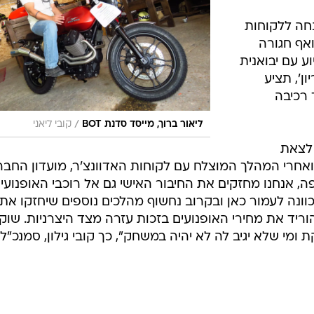
קו גם 20 אחוזי הנחה ללקוחות
אף חגורה
 עם יבואנית
ון', תציע
 רכיבה
/
ליאור ברוך, מייסד סדנת BOT
קובי ליאני
 לצאת
חרי המהלך המוצלח עם לקוחות האדוונצ'ר, מועדון החבר
פה, אנחנו מחזקים את החיבור האישי גם אל רוכבי האופנועי
 כוונה לעמור כאן ובקרוב נחשוף מהלכים נוספים שיחזקו את
ריד את מחירי האופנועים בזכות עזרה מצד היצרניות. שוק
י שלא יגיב לה לא יהיה במשחק", כך קובי גילון, סמנכ"ל