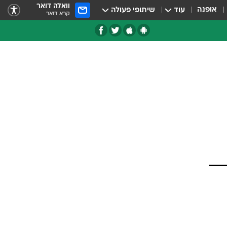
וואלה דואר
אופנה
עוד
שיתופי פעולה
קרא דואר
טגוריות
צרנים