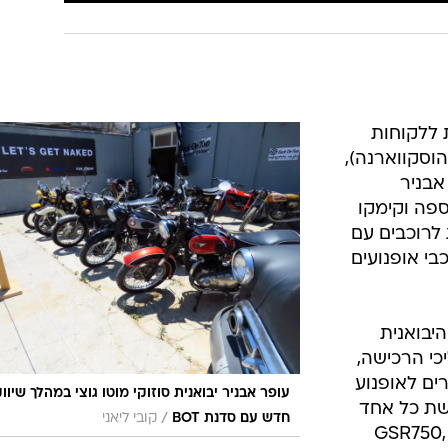
 ללקוחות
הוסקווארנה),
 אבניר
וספה וקימקו
לרוכבים עם
י אופנועים
let's get תציע היבואנית
י הרכישה,
רים לאופנוע
עופר אבניר יבואנית סוזוקי מוטו גוצי במהלך שיווק
שת כל אחד
/
חדש עם סדנת BOT
קובי ליאני
וזוקי GSR750, GW250