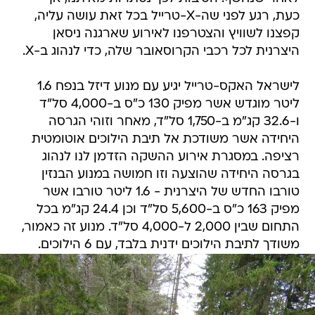
כעת, רגע לפני שה-X-טרייל בכל זאת עושה עליה,
קפצנו לשוויץ והצטרפנו לאירוע שארגנה ניסאן
היצרנית לכל רכבי הקרוסאובר שלה, כדי לנהוג ב-X.
לישראל האקס-טרייל יגיע עם מנוע דיזל בנפח 1.6
ליטר מוגדש אשר מפיק 130 כ"ס ב-4,000 סל"ד
ו-32.6 קג"מ ב-1,750 סל"ד, מאחר וזוהי הגרסה
היחידה אשר משודכת אל תיבת הילוכים אוטומטית
רציפה. במסגרת אירוע ההשקה הזדמן לנו לנהוג
בגרסה היחידה שהוצעה וזו חמושה במנוע הבנזין
טורבו החדש של היצרנית - 1.6 ליטר טורבו אשר
מפיק 163 כ"ס ב-5,600 סל"ד וכן 24.4 קג"מ בכל
התחום שבין 2,000 ל-4,000 סל"ד. מנוע זה כאמור,
משודך לתיבת הילוכים ידנית בלבד, עם 6 הילוכים.