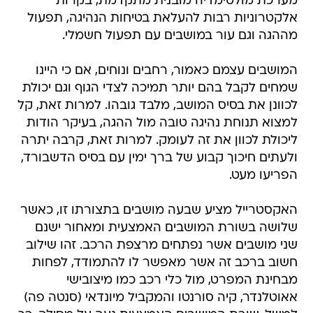
מערכת מולטימדיה מובנית מתקדמת, בקרות
אלקטרוניות רבות להעלאת בטיחות הנהיגה, תפעול
מההגה וגם עור במושבים עם תפעול חשמלי.
המושבים עצמם כאמור, רחבים ונוחים, אם כי היינו
שמחים לקבל בהם יותר תמיכה לצדי הגוף וגם יכולת
לכוונן את בסיס המושב, מלבד גובהו. למרות זאת, קל
למצוא תנוחת נהיגה טובה מול ההגה, בעיקר הודות
ליכולת לכוון את זה לעומק. למרות זאת, קרבה יתרה
ולעתים חיכוך קבוע של ברך ימין עם בסיס הדשבורד,
הפריעו מעט.
האקסטרייל מציע שבעה מושבים בתצורתו זו, כאשר
שלושה בשורת המושבים האמצעית ומאחור ישנם
שני מושבים אשר נפתחים מרצפת הרכב. זהו שילוב
חשוב ברכב זה אשר מאפשר לו להתמודד, לפחות
מבחינת המפרט, מול כלי רכב כמו מיצובישי
אאוטלנדר, קיה סורנטו והמקביל מיונדאי (סנטה פה)