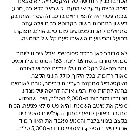
הטורבו בנזין החדשה של האקסטרייל, לא מצאנו
סיבה להצטער על אי הגעתו לישראל. לכאורה, מנוע
שכזה עשוי היה להפיח חיים ברכב ולהעמיד אותו בקו
ראשון בתחרות בשוק הקרוסאוברים שזה עתה
מתחילים ליהנות ממנועים מוגדשים. אולם, תפוקתו
בפועל והביצועים השאירו טעם קל של החמצה.
לא מדובר כאן ברכב ספורטיבי, אבל ציפינו ליותר
ממנוע טורבו בנפח 1.6 ליטר. 163 הסוסים שלו ומעט
יותר מה-24 הקג"מים שלו יורדים לכביש בצורה
מאוד רדומה. בכל הילוך, כולל השני הקצר,
האקסטרייל מתקדם בעדינות קדימה, גורם לאוחזים
בהגה לתהות מתי תגיע אותה דחיפה של מגדש
הטורבו בסביבות ה-2,000 הסל"ד, היכן שהמנוע
מפיק את מיטב השמנת, והיא פשוט לא מגיעה. הכוח
מתגבר באופן ליניארי מתון, הקמ"שים מצטברים
בקצב בינוני בלבד והמנוע מאבד את האוויר מיד
אחרי שיא ההספק, באמצע טווח ה-5,000 סל"ד.