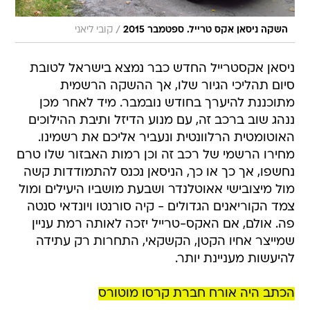
/
השקה ניסאן אקס טרייל. ספטמבר 2015
קובי ליאני
ניסאן אקסטרייל החדש כבר נמצא בישראל לטובת
סיום תהליכי הגיור שלו, אך ההשקה הרשמית
מתוכננת להיערך בחודש נובמבר. מיד לאחר מכן
ננהג שוב ברכב זה, עם מנוע הדיזל ותיבת ההילוכים
האוטומטית הרלוונטית ונעביר אליכם את רשמינו.
מחירו הרשמי של רכב זה וכן רמות האבזור שלו טרם
נחשפו, אך כך או כך, הניסאן נכנס להתמודדות קשה
מול מיצובישי אאוטלנדר ושבעת מושביו היעילים ומול
צמד הקוריאנים הגדולים - קיה סורנטו ויונדאי סנטה
פה. אולם, אם האקס-טרייל יזכה לאותה רמת עניין
שמייצר אחיו הקטן, הקשקאי, התחרות רק עתידה
להיעשות מעניינת יותר.
הכתב היה אורח חברת קרסו מוטורס