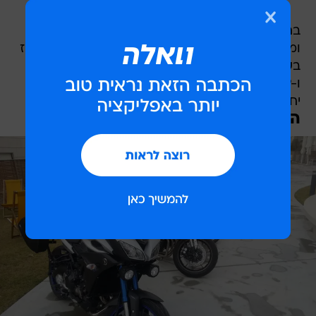
בחלוקה ליבואנים, מטרו מוטור מסרה 7,010 יחידות
ומחזיקה בנתח שוק של 45.6 אחוז (עליה מ-43 אחוז
בשנה קודמת). עופר אבניר שניה עם 4,400 יחידות
ו-28.9 אחוז נתח שוק ושלישית מאיר עם 1,959
יחידות ו-7.5 אחוז נתח שוק.
הדגמים החדשים לשנת 2016 במטרו