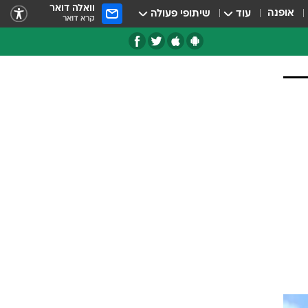
וואלה דואר
אופנה
עוד
שיתופי פעולה
קרא דואר
טגוריות
צרנים