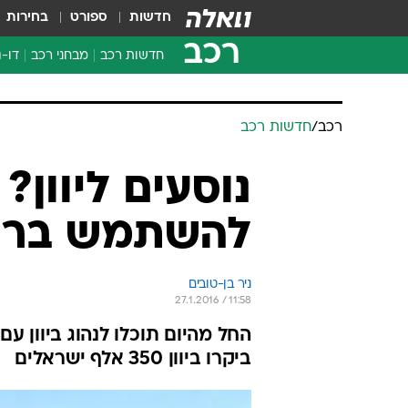
חדשות
ספורט
בחירות
רכב
חדשות רכב
מבחני רכב
דו-ג
חדשו
מבחנ
רכב
/
חדשות רכב
מבחנ
נוסעים ליוון
להשתמש ברשי
ניר בן-טובים
27.1.2016 / 11:58
החל מהיום תוכלו לנהוג ביוון ע
ביקרו ביוון 350 אלף ישראלים