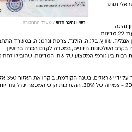
שראלי תותר
/
רשיון נהיגה חדש
משרד התחבורה
ן נהיגה
בינלאומי, אלא שכעת זו מצטרפת לעוד 22 מדינות
 אנגליה, שוויץ, בלגיה, הולנד, צרפת וגרמניה. במשרד התח
 בקרב השלטונות היווניים, במטרה לקדם הכרה ברישיון
 רבות בין גורמי המקצוע של שתי המדינות, שהובילו לחתי
יוון היא אחד היעדים המתויריים ביותר על ידי ישראלים. בשנ
ישראלים, לעומת 250 אלף בשנת 2014 - צמיחה של 30%. ההערכות הן כי המספר יגדל עוד י