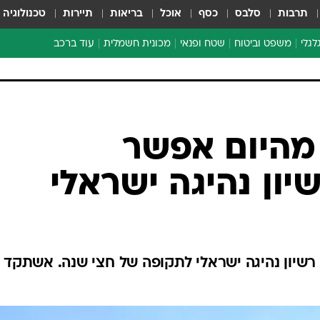
תרבות
סלבס
כסף
אוכל
בריאות
תיירות
טכנולוגיה
לגלי
משפט וביטוח
שטח ופנאי
מכונית חשמלית
עוד ברכב
ת דו-גלגלי
ביטוח רכב
י דו-גלגלי
אביזרים לרכב
ים ארוכי טווח דו-גלגלי
מכוניות חדשות
ק
מבצעים חמים
י
? מהיום אפשר
מבחנים ארוכי טווח
ון נהיגה ישראלי
מבשלים מהשטח
אופניים
משומשות
אספנות
ם רשיון נהיגה ישראלי לתקופה של חצי שנה. אשתקד
ספורט מוטורי
צרכנות
טכנולוגיה