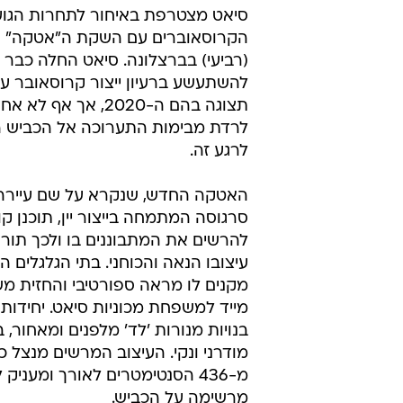
סיאט מצטרפת באיחור לתחרות הגו
הקרוסאוברים עם השקת ה"אטקה" ה
(רביעי) בברצלונה. סיאט החלה כבר ל
להשתעשע ברעיון ייצור קרוסאובר ע
תצוגה בהם ה-2020, אך 
לרדת מבימות התערוכה אל הכביש הצ
לרגע זה.
האטקה החדש, שנקרא על שם עיירה 
סרגוסה המתמחה בייצור יין, תוכנן קו
להרשים את המתבוננים בו ולכך תור
עיצובו הנאה והכוחני. בתי הגלגלים ה
מקנים לו מראה ספורטיבי והחזית מש
מייד למשפחת מכוניות סיאט. יחידות
בנויות מנורות 'לד' מלפנים ומאחור,
מודרני ונקי. העיצוב המרשים מנצל 
מ-436 הסנטימטרים לאורך ומעניק 
מרשימה על הכביש.