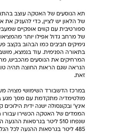
תא הנוסעים של האטקה עוצב בהתאם
של הלאון יש לציין, כדי להעניק את א
ספורטיבית עם קווים אופקיים שמעב
של מרחב גדול אפילו יותר מהמציאות
גימיקים חביבים כמו הבהוב בקצב פע
בתאורה הפנימית. עוד בנמצא, מושבי
המרחיקים את הנוסעים מהכביש, מ
הנראה שגם הראות החוצה תהיה טוב
זאת.
במרכז הדשבורד השימושי מצויה מ
מולטימדיה מתקדמת עם מסך מגע ב
אינץ' ובקונסולה ישנה ידית הילוכים 
הממדים של האטקה הכשירו עבורו ת
שנפחו 510 ליטר בגרסאות ההנעה
485 ליטר בגרסאות ההנעה לכל הגלגלים.