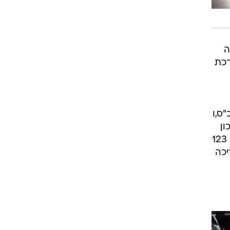
מ"ש במידה
רכת
כפי שכבר פגשנו בעבר; ההיצע יחל במנוע. Tsi בנפח 1.0 ל' טורבו שמפיק 115 כ"ס,ו
כון
בדלק. מנועים אלו יצרכו לפי הצהרות היצרנית בין 5.3 ל-6.2 ליטרים בכל 100 קילומטרים ויפלטו 123
 אלה יציעו צריכה