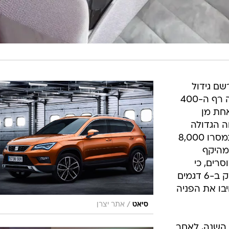
רדי מציינים כי ב-2015 נרשם גידול
בביקוש לכלי רכב מקרב היצרן ונחצה רף ה-400
אחת מן
ה הגדולה
ביותר בשנים האחרונות כשב-2015 נמסרו 8,000
 מהיקף
רים, כי
בשנים הקרובות, צפויה סיאט להתחזק ב-6 דגמים
חיבו את הפניה
/
סיאט
אתר יצרן
 השנה, לאחר