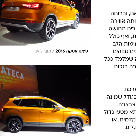
, וברוחה
ותה אווירה
ירים תחושה
, ואף כולל
ימות הלב
ם גבוהים
/
סיאט אטקה 2016
קובי ליאני
ה שמלמד ככל
ה בזכות
ערכת
גודל שמונה
קצרצרה.
א מטען גדול
 הקדמית, או