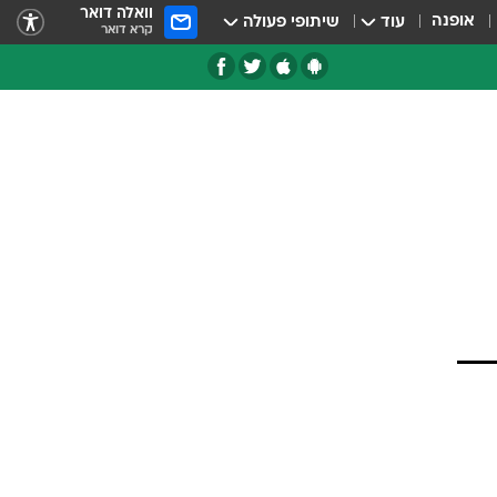
וואלה דואר
אופנה
עוד
שיתופי פעולה
קרא דואר
טגוריות
צרנים