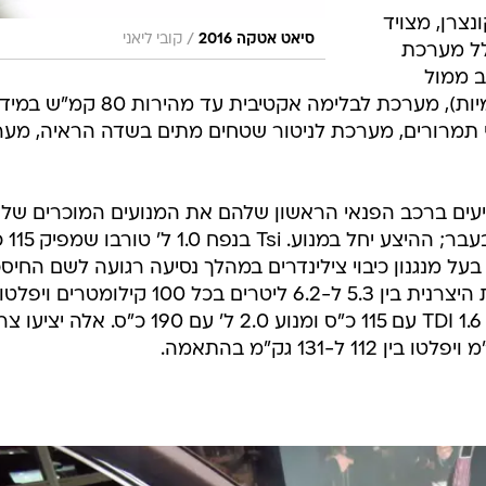
נצרן, מצויד
/
סיאט אטקה 2016
קובי ליאני
לל מערכת
ב ממול
ונוסעת בעקבותיו עם עצירות אוטונומיות), מערכת לבלימה אקטיבית עד מהירות 80 ק
וי תמרורים, מערכת לניטור שטחים מתים בשדה הראיה, מע
יעים ברכב הפנאי הראשון שלהם את המנועים המוכרים של
קונצרן פולקסווגן, 
ם ה-1.4 Tsi שמפיק 150 כ"ס בעל מנגנון כיבוי צילינדרים במהלך נסיעה רגועה לשם החיס
ו-141 גק"מ. בקרב לוגמי הסולר מנוע 1.6 TDI עם 115 כ"ס ומנוע 2.0 ל' עם 190 כ"ס.