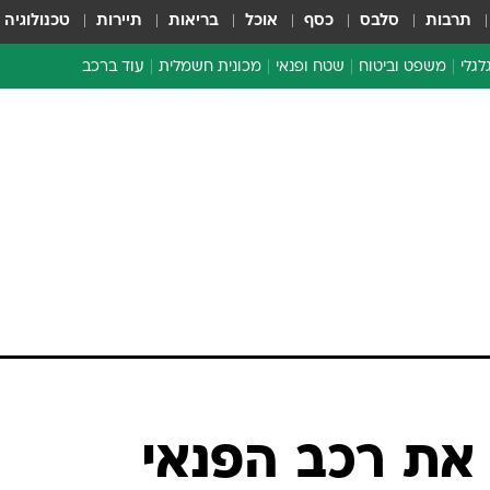
תרבות
סלבס
כסף
אוכל
בריאות
תיירות
טכנולוגיה
לגלי
משפט וביטוח
שטח ופנאי
מכונית חשמלית
עוד ברכב
ת דו-גלגלי
ביטוח רכב
י דו-גלגלי
אביזרים לרכב
ים ארוכי טווח דו-גלגלי
מכוניות חדשות
ק
מבצעים חמים
י
מבחנים ארוכי טווח
מבשלים מהשטח
אופניים
משומשות
אספנות
ספורט מוטורי
צרכנות
את רכב הפנאי
טכנולוגיה