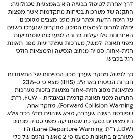
דרך אחרת לטיפול בבעיה היא באמצעות טכנולוגיה:
התקנה של מערכות בטיחות מתקדמות אשר מפצות
על היסח הדעת ומתריעות מפני מצבים מסוכנים
יכולה לתרום לצמצום הסיכון. מחקרים שנערכו בשנים
האחרונות גילו יעילות ברורה למערכות שמתריעות
מפני תאונה  למשל, מערכות שמתריעות מפני תאונת
חזית-אחור, סטייה מנתיב הנסיעה והימצאות הולכי
רגל בכביש.
כך למשל, מחקר שערך מכון הבטיחות של התאחדות
חברות הביטוח בארה"ב (IIHS) מצא כי כ-23%
מתאונות מסוג חזית-אחור נמנעות בזכות מערכות
התרעה מפני תאונה קדמית (באנגלית - FCW, ר"ת:
Forward Collision Warning). מחקר אחר,
שפורסם בשנה שעברה, מצא שנהגים בכלי רכב שלא
היו מצוידים במערכת שמתריעה מפני סטייה מנתיב
(LDW, ר"ת: Lane Departure Warning) היו
מעורבים בתאונות כמעט פי 2 מאשר נהגים של כלי