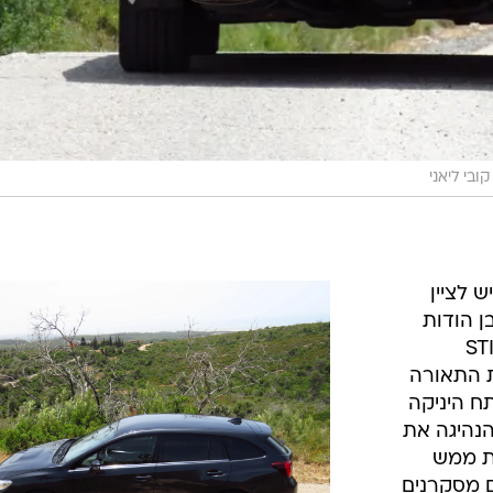
קובי ליאני
 לציין
ן הודות
עתקה של החזית המוכרת של ה-STI
ת התאורה
ח היניקה
נהיגה את
ית ממש
ם מסקרנים