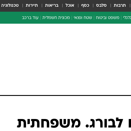
תרבות
סלבס
כסף
אוכל
בריאות
תיירות
טכנולוגיה
לגלי
משפט וביטוח
שטח ופנאי
מכונית חשמלית
עוד ברכב
ת דו-גלגלי
ביטוח רכב
י דו-גלגלי
אביזרים לרכב
ים ארוכי טווח דו-גלגלי
מכוניות חדשות
ק
מבצעים חמים
י
מבחנים ארוכי טווח
מבשלים מהשטח
אופניים
משומשות
אספנות
ספורט מוטורי
צרכנות
 לבורג. משפחתית
טכנולוגיה