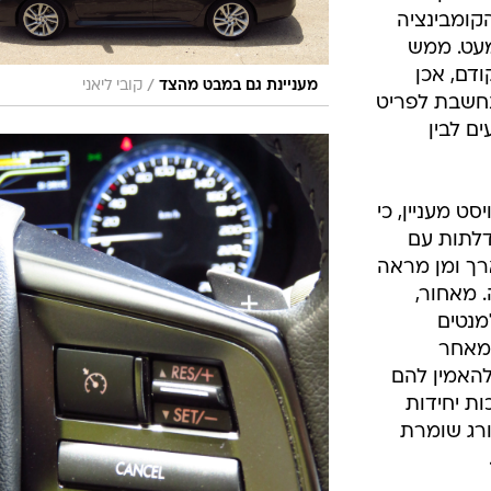
קומבינציה
 סטיישן. כמעט. ממש
דם, אכן
/
מעניינת גם במבט מהצד
קובי ליאני
 נחשבת לפריט
ם לבין
ט מעניין, כי
דלתות עם
רך ומן מראה
. מאחור,
מנטים
 מאחר
להאמין להם
ות יחידות
ורג שומרת