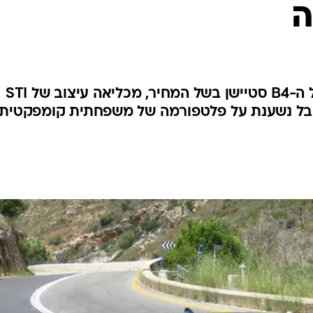
ה
בטיחות
סדנאות ושיפורים
דעות
כל הכתבות
ארכיון מדורים
ס
היא אמורה להיכנס למשבצת של ה-B4 סטיישן בשל המחיר, מכליאה עיצוב של STI
אבל נשענת על פלטפורמה של משפחתית קומפקטית.
כתבו לנו
פ
אביזרים לרכב
ה
ט