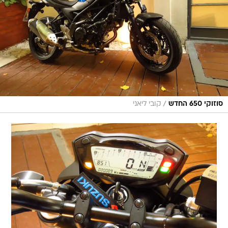
/
סוזוקי 650 החדש
קובי ליאני