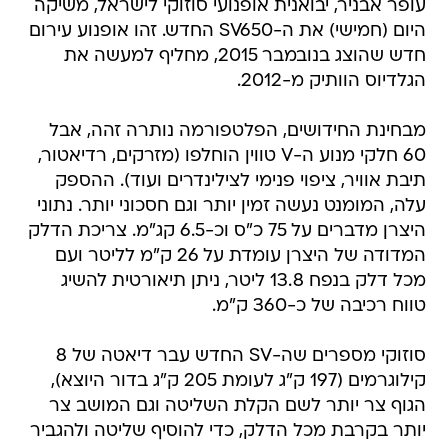
עופר אבניר, יבואנית אופנועי סוזוקי לישראל, משיקה
היום (חמישי) את ה-SV650 החדש. זהו אופנוע עירום
חדש שהוצג בנובמבר 2015, מחליף למעשה את
הגלדיוס הוותיק מ-2012.
מבחינת החידושים, הפלטפורמה נותרה זהה, אבל
60 חלקי מנוע ה-V טווין הוחלפו (מזרקים, רדיאטור,
תיבת אוויר, ציפוי פנימי לצילינדרים ועוד). ההספק
עלה, המומנט נעשה זמין יותר וגם חסכוני יותר. נתוני
היצרן מדברים על 75 כ"ס וכ-6.5 קג"מ. צריכת הדלק
המדודה של היצרן עומדת על 26 ק"מ לליטר ועם
מכל דלק בנפח 13.8 ליטר, ניתן תיאורטית להשיג
טווח רכיבה של כ-360 ק"מ.
סוזוקי מספרים שה-SV החדש עבר דיאטה של 8
קילוגרמים (197 ק"ג לעומת 205 ק"ג בדור היוצא),
הגוף צר יותר לשם הקלת השליטה וגם המושב צר
יותר בקרבת מכל הדלק, כדי להוסיף שליטה ולהגביר