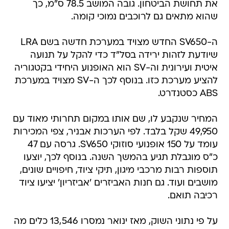
את תחושת הביטחון. גובה המושב 78.5 ס"מ, כך
שהוא מתאים גם לרוכבים נמוכי קומה.
ה-SV650 החדש מצויד במערכת חדשה בשם LRA
שיודעת לזהות ירידה בסל"ד כדי להקל על תנועה
איטית ועירונית וה-SV הוא האופנוע היחידי בקטגוריה
להציע מערכת כזו. בנוסף לכך ה-SV מצויד במערכת
ABS כסטנדרט.
המחיר שנקבע לו, שם אותו במקום תחרותי מאוד עם
49,950 שקל בלבד. לפי הערכות אבניר, צפי המכירות
עומד על 150 אופנועי סוזוקי SV650. גרסה עם 47
כ"ס מוגבלת תגיע בהמשך השנה. בנוסף לכך, יוצעו
תוספות רבות מרכבי מיגון, תיקי ציוד, חיפויים שונים,
מושבים ועוד. גם חנות האביזרים 'אביזריון' יציעו ציוד
רכיבה תואם.
על פי נתוני השוק, מאז ינואר נמסרו 13,546 כלים מה