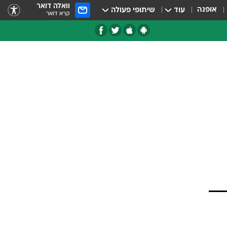
וואלה דואר
אופנה
עוד
שיתופי פעולה
קרא דואר
טגוריות
צרנים