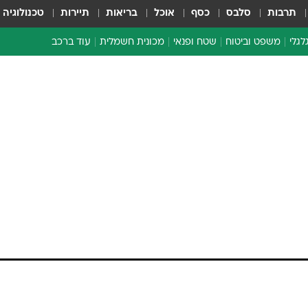
תרבות
סלבס
כסף
אוכל
בריאות
תיירות
טכנולוגיה
לגלי
משפט וביטוח
שטח ופנאי
מכונית חשמלית
עוד ברכב
ת דו-גלגלי
ביטוח רכב
י דו-גלגלי
אביזרים לרכב
ים ארוכי טווח דו-גלגלי
מכוניות חדשות
ק
מבצעים חמים
י
מבחנים ארוכי טווח
מבשלים מהשטח
אופניים
משומשות
אספנות
ספורט מוטורי
צרכנות
טכנולוגיה