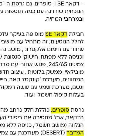
- דקאר SE ו-סופרים. גם גרסת ה-
הנוכחית שודרגה עם כמה תוספות על
ובמרחבי המחיה.
חבילת
דקאר SE
מוסיפה בעיקר עדכונ
לחלל הנוסעים; זה מתחיל עם מושבי ע
שחור עם חימום אלקטרוני, מושב נה
צמיגים 245/65, פגוש אחורי ע
מובילאיי, ממשק בלוטות', עיצוב חדש
המחוונים, מערכת 'קונקטד קאר, חיי
וגשם, מערכת שמע עם ששה רמקולי
בעלות קיפול חשמלי ועוד.
גרסת
סופרים,
כוללת חלק נרחב מהת
הדקאר, אבל מחסירה את ריפודי העו
הנלווה (מושב חשמלי, כניסה ללא מפת
המדבר
(DESERT) מעודכנת עם צ