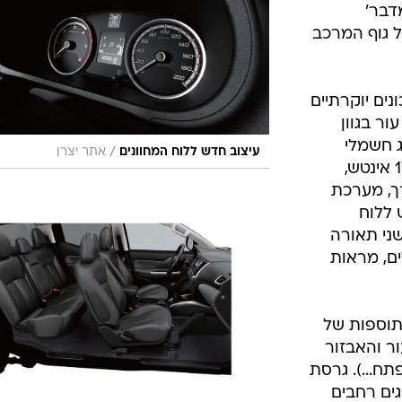
'מדבר'
 גוף המרכב
ים יוקרתיים
ור בגוון
ג חשמלי
/
עיצוב חדש ללוח המחוונים
אתר יצרן
וכניסה ללא מפתח, חישוקי סגסוגת 17 אינטש,
ם מדרך, מערכת
 ללוח
שני תאורה
ם, מראות
וספות של
ר והאבזור
ח...). גרסת
מיגים רחבים