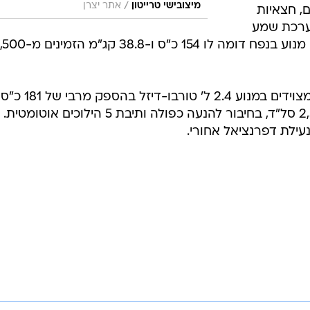
/
מיצובישי טרייטון
אתר יצרן
וקים קלים, חצאיות
ומערכת שמע
עם בלוטות' מקורי. כל זאת, על בסיס מנוע בנפח דומה לו 154 כ"ס ו-38.8 קג"מ הז
הדגמים הבכירים של טרייטון בארץ, מצוידים במנוע 2.4 ל' טורבו-דיזל בהספק מרבי של 181 כ"ס
ב-3,500 סל"ד ו-43.8 קג"מ מ-2,500 סל"ד, בחיבור להנעה כפולה ותיבת 5 הילוכים או