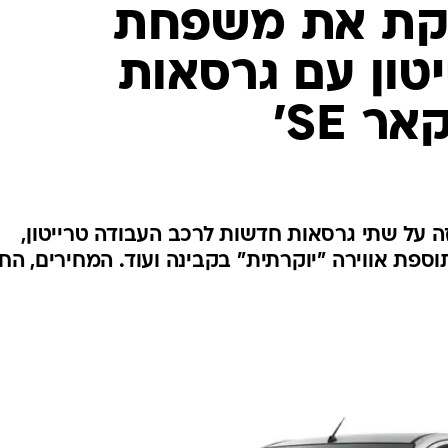
בטיחות
זקת את משפחת
סדנאות ושיפורים
יטון עם גרסאות
דעות
כל הכתבות
ר SE'
ארכיון מדורים
ס
כתבו לנו
פ
אביזרים לרכב
ה
ט
זה על שתי גרסאות חדשות לרכב העבודה טרייטון,
ספת אווירה "יוקרתית" בקבינה ועוד. המחירים, הח