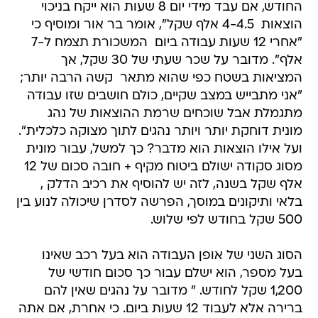
החודש, אם עבד מידי יום 8 שעות הוא ייקח בניכוי
הוצאות  4-4.5 אלף שקל", אומר בר אור ומוסיף כי
"אחרי 12 שעות עבודה ביום  המשכורת תצמח ל-7
אלף". מדובר על שכר שעתי של 30 שקל, אך
המציאות בשטח כפי שהוא מתאר  קשה הרבה יותר;
"אני מתבייש במצב שקיים, כולם חושבים שזו עבודה
מתגמלת אבל שוכחים שרמת ההוצאות של נהג
מונית דוחקת יותר ויותר נהגים לתוך מצוקה כלכלית".
ועל אילו הוצאות הוא מדבר? כך למשל, עבור מונית
מסוג סקודה ישולם ביטוח מקיף + חובה סכום של 12
אלף שקל בשנה, לזה יש להוסיף את רכיב הדלק ,
בלאי ותיקונים במוסך, הפרשה לסדרן שיכולה לנוע בין
500 שקל בחודש לפי שלוש.
הסוג השני של אופן העבודה הוא בעל רכב שאינו
בעל מספר, הוא ישלם עבור כך סכום חודשי של
1,200 שקל לחודש. " מדובר על נהגים שאין להם
ברירה אלא לעבוד 12 שעות ביום. כי אחרת, אם אתה