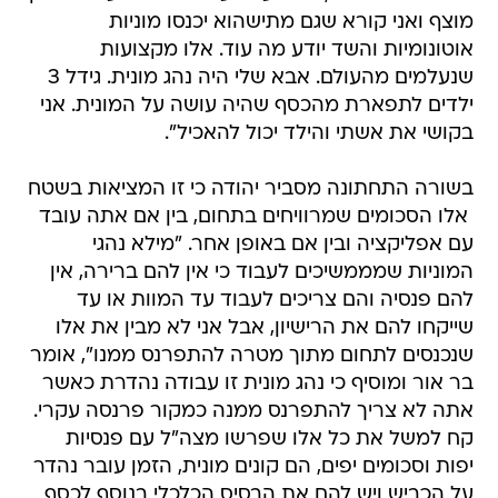
מוצף ואני קורא שגם מתישהוא יכנסו מוניות
אוטונומיות והשד יודע מה עוד. אלו מקצועות
שנעלמים מהעולם. אבא שלי היה נהג מונית. גידל 3
ילדים לתפארת מהכסף שהיה עושה על המונית. אני
בקושי את אשתי והילד יכול להאכיל".
בשורה התחתונה מסביר יהודה כי זו המציאות בשטח
 אלו הסכומים שמרוויחים בתחום, בין אם אתה עובד
עם אפליקציה ובין אם באופן אחר. "מילא נהגי
המוניות שמממשיכים לעבוד כי אין להם ברירה, אין
להם פנסיה והם צריכים לעבוד עד המוות או עד
שייקחו להם את הרישיון, אבל אני לא מבין את אלו
שנכנסים לתחום מתוך מטרה להתפרנס ממנו", אומר
בר אור ומוסיף כי נהג מונית זו עבודה נהדרת כאשר
אתה לא צריך להתפרנס ממנה כמקור פרנסה עקרי.
קח למשל את כל אלו שפרשו מצה"ל עם פנסיות
יפות וסכומים יפים, הם קונים מונית, הזמן עובר נהדר
על הכביש ויש להם את הבסיס הכלכלי בנוסף לכסף