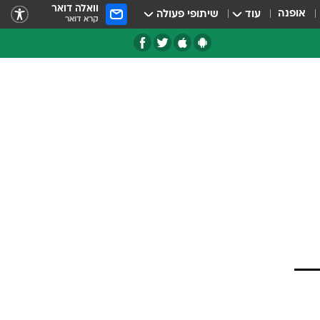
וואלה דואר
אופנה
עוד
שיתופי פעולה
קרא דואר
טגוריות
צרנים