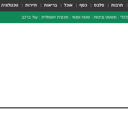
תרבות
סלבס
כסף
אוכל
בריאות
תיירות
טכנולוגיה
לגלי
משפט וביטוח
שטח ופנאי
מכונית חשמלית
עוד ברכב
ת דו-גלגלי
ביטוח רכב
י דו-גלגלי
אביזרים לרכב
ים ארוכי טווח דו-גלגלי
מכוניות חדשות
ק
מבצעים חמים
י
מבחנים ארוכי טווח
מבשלים מהשטח
אופניים
משומשות
אספנות
ספורט מוטורי
צרכנות
טכנולוגיה