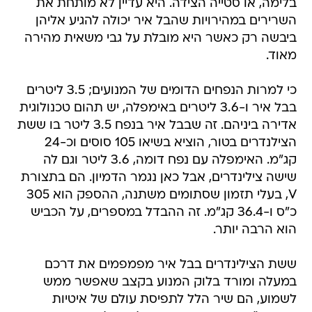
בלימה, או סטייה הצידה. היא עדיין לא מותחת את
השרירים במהירויות שהבל איר יכולה להגיע אליהן
ביבשה רק כאשר היא מובלת על גבי משאית מהירה
מאוד.
כי למרות הנפחים הדומים של המנועים; 3.5 ליטרים
בבל איר ו-3.6 ליטרים באימפלה, יש תהום טכנולוגית
אדירה ביניהם. זה שבבל איר בנפח 3.5 ליטר בו ששת
הצילנדרים בטור, הוציא בשיאו 105 סוסים וכ-24
קג"מ. האימפלה עם נפח דומה, 3.6 ליטר וגם לה
שישה צילינדרים, אבל כאן נגמר הדמיון. הם בתצורת
V, בעלי תזמון שסתומים משתנה, ההספק הוא 305
כ"ס ו-36.4 קג"מ. זה ההבדל במספרים, על הכביש
הוא הרבה יותר.
ששת הצילינדרים בבל איר מפמפמים את דרכם
במעלה ומורד בלוק המנוע בקצב שאפשר ממש
לשמוע, הם שיר הלל לתפיסת עולם של איטיות