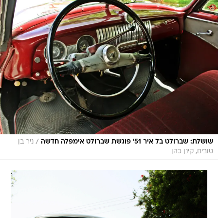
/
שושלת: שברולט בל איר 51' פוגשת שברולט אימפלה חדשה
ניר בן
טובים, קינן כהן