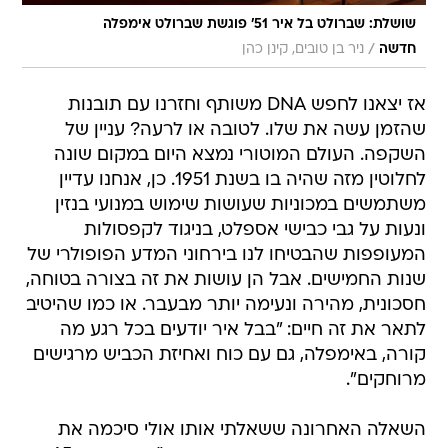
שושלת: שברולט בל איר 51' פוגשת שברולט אימפלה
/
חדשה
ניר בן טובים, קינן כהן
אז יצאנו לחפש DNA משותף וחזרנו עם תובנות
שהזמן עשה את שלו. לטובה או לרעה? עניין של
השקפה. העולם המוטורי נמצא היום במקום שונה
לחלוטין מזה שהיה בו בשנת 1951. כן, אנחנו עדיין
משתמשים במכוניות שעושות שימוש במנועי בנזין
ונעות על גבי כבישי אספלט, בניגוד לקפסולות
המעופפות שהבטיחו לנו בירחוני המדע הפופולרי של
שנות החמישים. אבל הן עושות את זה בצורה בטוחה,
חסכונית, מהירה ונעימה יותר מבעבר. או כמו שהיטיב
לתאר את זה חיים: "בבל איר יודעים בכל רגע מה
קורה, באימפלה, גם עם כוח ואחיזת הכביש מרגישים
מרוחקים".
השאלה האחרונה ששאלתי אותו אולי סיכמה את