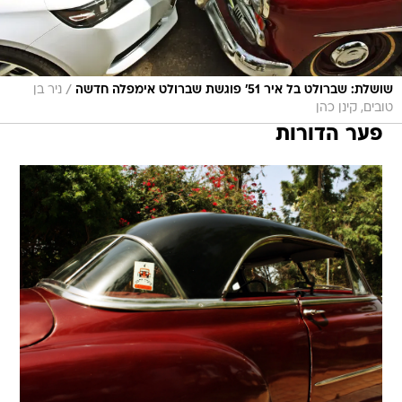
/
שושלת: שברולט בל איר 51' פוגשת שברולט אימפלה חדשה
ניר בן
טובים, קינן כהן
פער הדורות