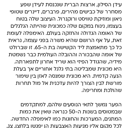
עידן הסילון, ארצות הברית שנכנסת לעידן שפע
מסחרר של כבישים מהירים, פרברים, דיינרים שטופי
ניאון ומוזיקת טוויסט ורוקנרול. העיצוב שלה בטוח
בעצמו, נינוח במקום שלה כמכונית שהייתה הגלגלים
של האומה הגדולה והחזקה בעולם. האימפלה לעומת
זאת, על אף הרושם שהיא משרה בפני עצמה, נראית
כל כך מתאמצת ליד הקשישה בת ה-65. זו שברולט
של אומה שהבכורה וההובלה העולמית כבר נשמטת
מידיה, שהגודל הפיזי הוא שריד אחרון לתפארתה.
היא מכונית שמבליטה בתי גלגל אחוריים אך בעלת
הנעה קדמית. היא מכונית שמנסה לאזן בין שימור
מורשת לבין הצורך להיות עדכנית אל מול תחרות
שהולכת ומחריפה.
הפער נמשך לתאי הנוסעים שלהם, למתקדמים
שבמטוסים בשנות ה-50 כנראה שאין את כמות
המתגים, המערכות והחוגות כמו לאימפלה החדשה.
לכל מקום אליו מגיעות האצבעות הן יפגשו בלחצן, צג,