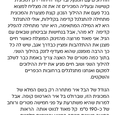
ההילוכים עם המנוף, ובריקוד הייחודי רק למכונית
קשישה ובעליה המכירים זה את זה מצליח למצוא
בכל פעם את ההילוך הנכון. קצת מצערת והמכונית
מתחילה להתגלגל קדימה בקלילות, אולי להתגלגל
היא לא המילה המתאימה, היא יותר מתחילה להפליג
קדימה  לא מהר, אבל בנחישות ובביטחון שבאים עם
הגיל. אני מאוד מרוצה מהזינוק המוצלח כאשר חיים
מצנן את ההתלהבות ומציין כבדרך אגב, שיש לה כל
כך הרבה מומנט, שהוא מעדיף לזנק בהילוך השני.
בתוך כמה מטרים של האצה צריך באמת כבר לשלב
להילוך השני ושוב חיים מניע את ידית ההילוכים
למקום ואנחנו מתגלגלים ברחובות הכפריים
והשקטים.
הגודל של הבל איר מתחרה רק בשם המלא של
המכונית הזו, שברולט בל איר הארטופ קופה. אבל
למרות שהיא משתרעת על פני חמישה מטרים ורוחב
של כ-190 ס"מ  קל מאוד לנווט אותה  הראות