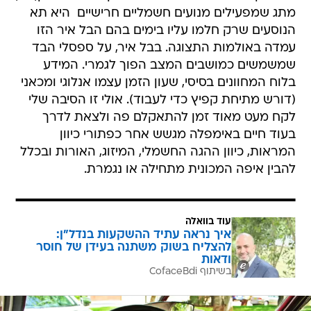
מתג שמפעילים מנועים חשמליים חרישיים  היא תא
הנוסעים שרק חלמו עליו בימים בהם הבל איר הזו
עמדה באולמות התצוגה. בבל איר, על ספסלי הבד
שמשמשים כמושבים המצב הפוך לגמרי. המידע
בלוח המחוונים בסיסי, שעון הזמן עצמו אנלוגי ומכאני
(דורש מתיחת קפיץ כדי לעבוד). אולי זו הסיבה שלי
לקח מעט מאוד זמן להתאקלם פה ולצאת לדרך
בעוד חיים באימפלה מגשש אחר כפתורי כיוון
המראות, כיוון ההגה החשמלי, המיזוג, האורות ובכלל
להבין איפה המכונית מתחילה או נגמרת.
עוד בוואלה
איך נראה עתיד ההשקעות בנדל"ן:
להצליח בשוק משתנה בעידן של חוסר
ודאות
בשיתוף CofaceBdi