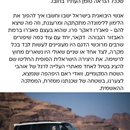
שככל הנראה טומן העתיד בחובו.
אנשי היבואנית בישראל ישבו וחשבו איך להפוך את
הלימון ללימונדה מתקתקה ומרעננת, וזה מה שיצא
להם - פאג'רו דאקר פרו. שהוא בעצם פאג'רו ברמת
האבזור הגבוהה  דקאר, יחד עם עוד כמה שיפורים
שרבים מרוכשי הדגם היו מעוניינים לעשות לבד בכל
מקרה, לצד אחד או שניים שאולי היו נשארים מחוץ
לרשימה. את היצירה הישראלית הסופית החליטו שם
להציג בטיול לאחד מאתרי העלייה לרגל של אוהבי
השטח המקומיים, וואדי ראם היפהפה שנמצא,
לצערנו, בשטחה של שכנתנו ממזרח, הממלכה
ההאשמית.