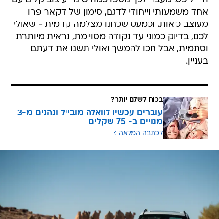
היי-ליפט. מעבר לכך נוספו כמה שינויי עיצוב קלים עם
אחד משמעותי וייחודי לדגם, סימון של דקאר פרו
מעוצב כיאות. וכמעט שכחנו מצלמה קדמית - שאולי
לכם, בדיוק כמוני עד נקודה מסויימת, נראית מיותרת
וסתמית, אבל חכו להמשך ואולי תשנו את דעתם
בעניין.
בכוח לשלם יותר?
עוברים עכשיו לוואלה מובייל ונהנים מ-3
מנויים ב- 75 שקלים
לכתבה המלאה