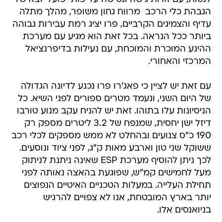
הגבהת כלי הרכב  מרווח גחון משופר, מהלך מתלה
עדיף והצמיגים הקרביים, פרו יציג רמת עבירות גבוהה
ביותר ככל הנראה. בכל זאת הוא מגיע עם מערכת
ההינע המוכרת והמוכחת, עם נעילות בדיפרנציאל
המרכזי והאחורי.
עם זאת יש לציין כי פאג'רו פרו נכנע לדיונה הגדולה
של היום השני, ונעמד מטרים ספורים לפני השיא. כל
הניסיונות עלו בתוהו. זאת יש להניח עקב מנוע טורבו
דיזל ישן יחסית, שמנפח של 3.2 ליטרים מספק רק
190 כ"ס צנועים ובהחלט לא ממש מספקים לכלי רכב
ששוקל שני טון וארבע מאות ק"ג, לפני ציוד ונוסעים.
לכך ניתן להוסיף מערכת ESP שאינה ניתנת לניתוק
מעל לחמישים קמ"ש, שפוגעת בהאצה נאותה לפני
תחילת העלייה. במעלות הטכניים האיטיים הנפוצים
יותר בארץ המובטחת, אנו לא צפויים להרגיש
בניואנסים אלו.