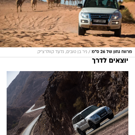
/
מרווח גחון של 26 ס"מ
ניר בן טובים, גלעד קוולרצ'יק
יוצאים לדרך