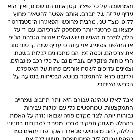
והמחשבה על כל פיצ'ר קטן אותו הם שמים, ואיך הוא
עדיף על זה של חברם. אותם אפשר להשאיר מחוץ
ללופ. מצד שני, מרבית מרוכשי הפאג'רו ה"סטנדרטי"
ימצאו בו פרטנר יותר ממספק לצרכיהם. עם יד על
הלב, למרבית האנשים ששואלים אודות הגבהת הג'יפ
או החלפת צמיגים, אני עונה כי עדיף שיבדקו טוב טוב
את צרכיהם, וכמה זמן הם מתכוונים לבלות בשטח.
הרי כוחות פיזקליים עובדים גם על כלי רכב מוגבהים,
וצמיגים עדיפים לשטח אוחזים פחות על האספלט,
ולרובנו כדאי להתמקד בנושא הבטיחות בנסיעה על
הכביש הציבורי.
אבל לאלו שנהיגה עבורם היא יותר תחביב שמחייב
התמקצעות, שמחפשים כלי עם יכולות עבירות
גבוהות יותר, לצד מקדם פוזה שבואו נודה על האמת,
בהחלט משחק תפקיד מרכזי מסביב למדורות בחניוני
הלילה, להם מיצובישי פג'ארו דאקר פרו יתאים כמו
כפפת עבודה ליד המחוספסת. תעשו לבד את