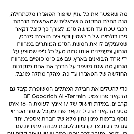
מה שאפשר את כל עניין שיפור הפאג'רו מלכתחילה,
הנה החלת התקנה הישראלית שמאפשרת הגבהת
רכבי שטח עד חמישה ס"מ. לצורך כך קיבל דקאר
פרו בולמים של בילשטיין וקפיצים תוצרת פדרס,
שמעניקים לו את חמשת הס"מ המותרים במרווח
הגחון, ומעמידים אותו גבוה מעל כל ג'יפ שמוצע על
ידי אחד היבואנים בארץ, עם 26 ס"מ סופיים במרווח
הגחון, מה שגם משפר על הדרך את אחת מנקודות
החולשה של הפאג'רו עד כה, מהלך מתלה מוגבל.
כדי להשלים את חבילת המתלים המשופרת קיבל גם
הדקאר פרו צמיגי BF Goodrich All-Terrain
קרביים, במידת חישוק של 17 אינץ' לעומת ה-18 איתו
מגיע הדקאר הרגיל. דקאר פרו מקבל שיפור הכרחי
נוסף בדמות מיגון גחון מלא של חברת אספיר, יחד
עם מדרגות צד קרביות לטובת עבודה עתידית עם