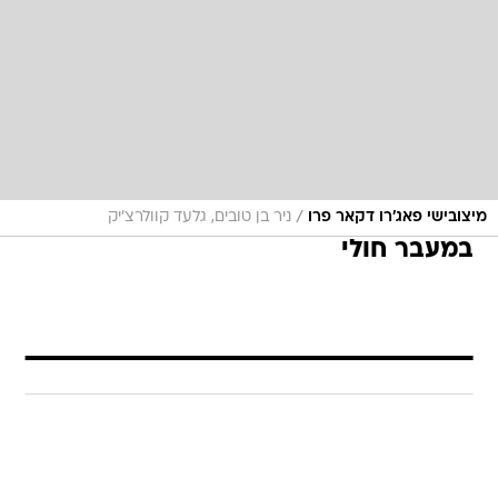
/
מיצובישי פאג'רו דקאר פרו
ניר בן טובים, גלעד קוולרצ'יק
במעבר חולי