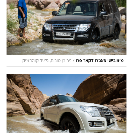
/
מיצובישי פאג'רו דקאר פרו
ניר בן טובים, גלעד קוולרצ'יק