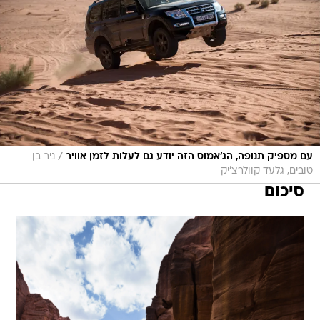
/
עם מספיק תנופה, הג'אמוס הזה יודע גם לעלות לזמן אוויר
ניר בן
טובים, גלעד קוולרצ'יק
סיכום