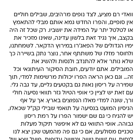
וואדי רם מציע, לצד נופים מרהיבים, שבילים חוליים
אין סופיים, והפרו החדש גמא אותם מבלי להתאמץ
או לטלטל יתר על המידה את יושביו. רק שכל זה היה
בקצב, איך נגיד זאת בלשון עדינה, שאינו מזכיר את
ימיו הגדולים של הפאג'רו במירוץ הדקאר. לשמחתנו,
ולחוסר מזלו של משתתף אחר, נוצר נתק בשיירה כך
שלא נותר אלא להתנדב ולנסות ולהשיג את
המובילים. אתם יודעים, חובת הסיקור העיתונאי וכל
זה... וגם כאן הראה הפרו יכולות מרשימות למדי, תוך
שמירה על ריסון נאות גם בקטעים גליים, עד גבה גלי.
עם זאת יש לציין כי אופי הטיול גזר תוואי נסיעה חולי
ורך, שונה למדי מאלו הנפוצים בארץ. אך על אף
הניסיון המועט בנסיעה על תואמי שבילי קק"ל שכאלו,
יש להניח כי גם שם ישמור הפרו על רמת ריסון
גבוהה. אופי התוואי גם לא איפשר תיקול מעלות
טכניים מסולעים, אם כי גם פה מהמעט שכן יצא לנו
לנסות, עם זוויות גישה ונטישה עדיפות  פועל יוצא של