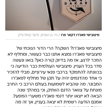
/
מיצובישי פאג'רו דקאר פרו
ניר בן טובים, גלעד קוולרצ'יק
מיצובישי פאג'רו? השקה? הרי הדור הנוכחי של
מיצובישי פאג'רו נמצא אתנו כבר כעשור, ומחליף לא
הוזכר לרגע, אז מה בדיוק קורה כאן? בואו ונעשה
סדר בכל העניין. מיצובישי העולמית כבר הודיעה כי
בכוונתה להתמקד ברכבי פנאי עירוניים, מבלי להזכיר
כי אחד מהדגמים יהיה על תקן של מחליף לפאג'רו
המבוגר. מה שהביא לשמועות בעולם הרכב כי החרב
מונחת על צוואר הדגם הוותיק, וכי במהלך שנה
הבאה לא ייצאו יותר דגמי פאג'רו משערי המפעל.
אמנם הודעה רשמית לא יצאה בעניין, אך זה מה