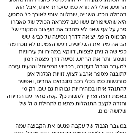
הראשונה, מנוע הדיזל הוותיק של פאג'רו הוא מהסוג
הרועש, אולי לא נורא כמו שזכרתי אותו, אבל הוא
בהחלט נוכח. השנייה, שתלווה אותי לאורך כל המסע,
היא שהשיפורים עשו טוב למראה הכולל של פאג'רו
פרו, על אף שאני לא מחבב את העיצוב המקורי של
הג'מוס היפני. יציאה לדרך ונסיעה על כביש שש
הביאה מיד את השלישית. רעש הצמיגים לא נוכח מדי
כפי שהיה ניתן לצפות, דווקא במהירויות עירוניות
נשמע יותר את הרחש. נסיעה דרך מצפה רמון
למעבר הגבול בעקבה, בכביש המפותל והנעים עזרה
לתובנה מספר ארבע לצוץ, זוויות הגלגול אינן
מורגשות כמו בכלי רכב מוגבהים אחרים, ואפשר
להתנהל איתו במהירויות גבוהות גם שם. רק מי
באמת רוצה וצריך לעשות כן? קפה מהיר עם הזריחה
וחזרה לקצב התנהלות מתאים לתחילת טיול של
שלושה ימים.
במעבר הגבול של עקבה פגשנו את הקבוצה עמה