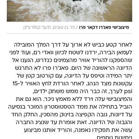
/
מיצובישי פאג'רו דקאר פרו
ניר בן טובים, גלעד קוולרצ'יק
לאחר קטע כביש לא ארוך על דרך המלך המובילה
לעמאן הבירה, ירדנו לשטח לכיוון וואדי רם, ועוד לפני
שהספקנו להוריד אוויר מהצמיגים כנדרש, הגענו אל
הדיונה הראשונה של היום. פאג'רו פרו לא התרגש
יתר המידה וטיפס על הדיונה, עם קורטוב קטן של
עקשנות מצד הנהג. לאחר הורדת לחץ האוויר ל-15
psi לערך, זה כבר היה ממש משחק ילדים,
והמיצובישי עלה וירד ללא מאמץ ניכר. הוא גם את
הוביל בתחילה את ממד הטסטוסטרון המוכר בנסיעה
על דיונות, גובה הקפיצה בזינוק מהסכין, החלק החד
והגבוה של הדיונה. זאת אומרת עד שנציג החברה
עשה את תפקידו נאמנה, והוריד אותנו מביצוע
ניסיונות נוספים.