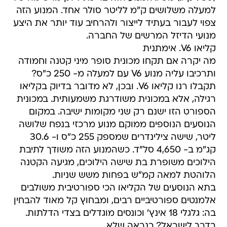
למעלה משלושים ק"מ לליטר סולר אחד. המנוע הזה
צפוי לעבור בעתיד לייצור ולהרחיב עוד יותר את היצע
מנועי הדיזל המרשים של החברה.
קליאו V6. אימתנית
מה יקרה אם תקחו מכונית סופר מיני קטנה וחמודה
ותרכיבו עליה מנוע V6 עם למעלה מ- 250 כ"ס?
תקבלו רנו קליאו V6. ובכן, לא מדובר בדיוק בקליאו
רגילה, אלא במכונית משודרגת משמעותית. במכונית
הספורט הזו ישנם רק שני מקומות ישיבה. במקום
הנוסעים הנוספים ממוקם מנוע מרכזי בנפח שלושה
ליטר, שישה צילינדרים שמספק 255 כ"ס ו- 30.6
קג"מ ב- 4,650 סל"ד. כשהמנוע הזה משודך לתיבת
הילוכים משופרת בת שישה הילוכים, מגיעה הקטנה
הלוהטת למאה קמ"ש בפחות משש שניות.
בתא הנוסעים של הקליאו הכי ספורטיבית משולבים
אלמנטים ספורטיביים רבים, ומבחוץ קל מאוד להבחין
בה: גלגלי 18 אינץ' וכונסים מוגדלים בצדי הדלתות.
בדרך לישראל? כנראה שלא.