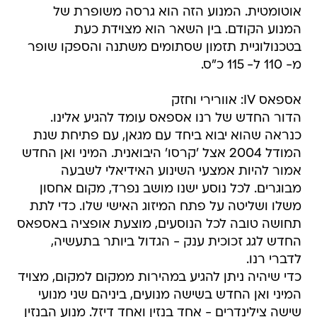
אוטומטית. המנוע הזה הוא גרסה משופרת של
המנוע הקודם. בין השאר הוא מצוידת כעת
בטכנולוגיית תזמון שסתומים משתנה והספקו שופר
מ- 110 ל- 115 כ"ס.
אספאס IV: אוורירי וחזק
הדור החדש של רנו אספאס עומד להגיע אלינו.
כנראה שהוא יבוא ביחד עם מגאן, עם פתיחת שנת
המודל 2004 אצל 'קרסו' היבואנית. המיני ואן החדש
אמור להיות אמצעי השינוע האידיאלי לשבעה
מבוגרים. לכל נוסע ישנו מושב נפרד, מקום אחסון
משלו ושליטה על פתח המיזוג האישי שלו. כדי לתת
תחושה טובה לכל הנוסעים, מוצעת אופציה באספאס
החדש לגג זכוכית ענק - הגדול ביותר בתעשיה,
לדברי רנו.
כדי שיהיה ניתן להגיע במהירות ממקום למקום, מצויד
המיני ואן החדש בשישה מנועים, ביניהם שני מנועי
שישה צילינדרים - אחד בנזין ואחד דיזל. מנוע הבנזין