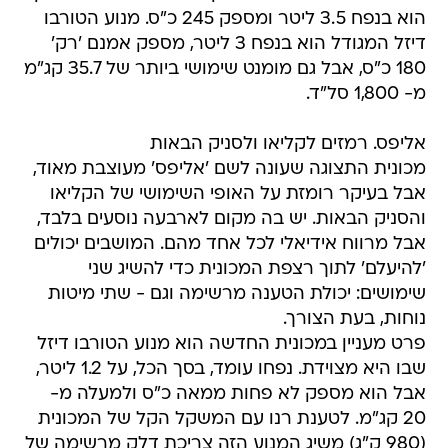
הוא בנפח 3.5 ליטר ומספק 245 כ"ס. מנוע הטורבו
דיזל המגודל הוא בנפח 3 ליטר, מספק אמנם 'רק'
180 כ"ס, אבל גם מומנט שימושי ביותר של 35.7 קג"מ
מ- 1,800 סל"ד.
אליפס. רמזים לקליאו ולסניק הבאות
מכונית התצוגה שעונה לשם 'אליפס' מעוצבת מאוד,
אבל בעיקר רומזת על האופי השימושי של הקליאו
והסניק הבאות. יש בה מקום לארבעה נוסעים בלבד,
אבל מרווח אידיאלי לכל אחד מהם. המושבים יכולים
'להיעלם' לתוך רצפת המכונית כדי להשיג שני
שימושים: יכולת הטענה מרשימה וגם - שתי מיטות
נוחות, בעת הצורך.
פרט מעניין במכונית החדשה הוא מנוע הטורבו דיזל
שבו היא מצוידת. נפחו עומד, בסך הכל, על 1.2 ליטר,
אבל הוא מספק לא פחות ממאה כ"ס ולמעלה מ-
20 קג"מ. לטענת רנו עם המשקל הקל של המכונית
(980 ק"ג) משיג המנוע הזה צריכת דלק מרשימה של