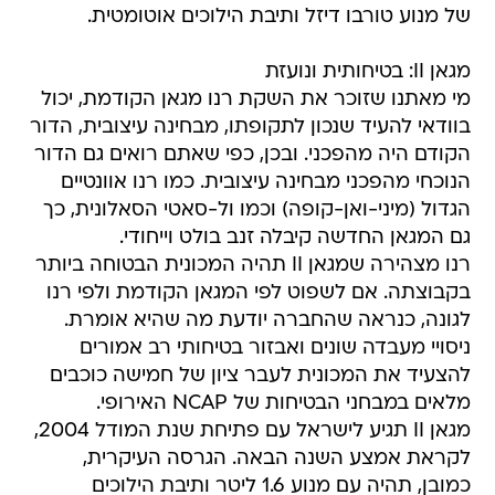
של מנוע טורבו דיזל ותיבת הילוכים אוטומטית.
מגאן II: בטיחותית ונועזת
מי מאתנו שזוכר את השקת רנו מגאן הקודמת, יכול
בוודאי להעיד שנכון לתקופתו, מבחינה עיצובית, הדור
הקודם היה מהפכני. ובכן, כפי שאתם רואים גם הדור
הנוכחי מהפכני מבחינה עיצובית. כמו רנו אוונטיים
הגדול (מיני-ואן-קופה) וכמו ול-סאטי הסאלונית, כך
גם המגאן החדשה קיבלה זנב בולט וייחודי.
רנו מצהירה שמגאן II תהיה המכונית הבטוחה ביותר
בקבוצתה. אם לשפוט לפי המגאן הקודמת ולפי רנו
לגונה, כנראה שהחברה יודעת מה שהיא אומרת.
ניסויי מעבדה שונים ואבזור בטיחותי רב אמורים
להצעיד את המכונית לעבר ציון של חמישה כוכבים
מלאים במבחני הבטיחות של NCAP האירופי.
מגאן II תגיע לישראל עם פתיחת שנת המודל 2004,
לקראת אמצע השנה הבאה. הגרסה העיקרית,
כמובן, תהיה עם מנוע 1.6 ליטר ותיבת הילוכים