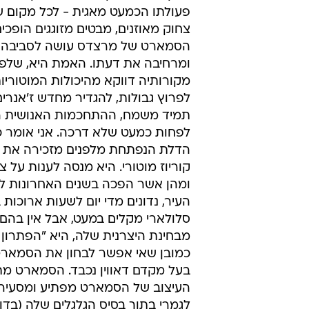
פעולתו הכמעט מאגית - לכל מקום שא
צחוק מאוזנים, מבטים מזוגגים הופכים
הסמארט של מרצדס עושה לסביבה של
ומרחיבה את דעתו. האמת היא, שלפ
מקורותיה דווקא מהיכולות המוטוריו
לפרוץ גבולות, להגדיר מחדש ז'אנרי
תמיד משמח, ההתחכמות האנושית הז
לפחות כמעט שלא דרכה. אני אומר כ
הדלת הנפתחת מלפנים מזכירה את 
קוריוז מוטורי. היא מנסה לענות על צ
ומהן אשר הפכה בשנים האחרונות לסי
העיר, נדונים מדי יום לשעות ארוכות
סלולארי מקלים במעט, אבל אין בהם
מבחינת היצרנית שלה, היא "הפתרון ה
כמובן שאי אפשר לבחון את הסמארט 
בעל מקדם דאווין נכבד. הסמארט מתו
העיצוב של הסמארט מפתיע ומסעיר 
לגמרי בתוך בסיס הגלגלים שלה (בדומ