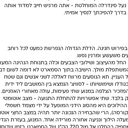
נעל סינדרלה המוחלטת - אתה מרגיש חייב למדוד אותה
בדרך להפיכתך לנסיך אמיתי.
פירוש חגיגה. הדלת הגדולה הנפרשת כמעט לכל רוחב
ים משעשע ומרנין נפש.
החל מהעיצוב ושילובי הצבעים וכלה בתנוחת הנהיגה המעו
המשתפלת מולך. הישיבה בתוך הסמארט לא דומה לשום דב
 העניין. תא הנוסעים מרווח לאללה לשני אנשים וגם שטח
לו ושימושיותו - לסוויצ' הנמצא בין המושבים ליד ידית
 המזכיר הצלפה במנוע שתי פעימות, עולה מאחורי האוזניים.
מצא מאחור ונפחו 600 סמ"ק בלבד. שתי אפשרויות להתחלת התנועה - מצב אוטומטי
ההילוכים היא מהסוג הידני המופעל על ידי מצמד חשמלי
באלפא 147 או באופל קורסה), הרי שהבחירה הנכונה יותר תהיה במצב החצי אוט
עלה הילוך ונגיעה אחורה מורידה אחד. המנוע, בעזרת הגד
טורבו, מגיע להספק ששל 61 כ"ס - מספיק בהחלט אל מול 720 הק"ג של הסמארט. בזמן 