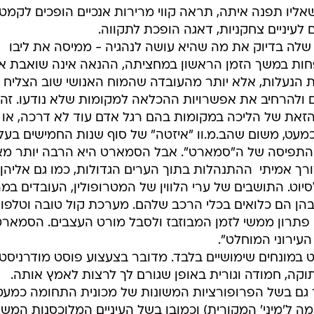
בטיחות
ליו תפנה איתה, תראה קווי מרירות אנכיים הופכים לקמטי
סדנאות ושיפורים
 לעיניים צחקניות, דאגה הופכת לתקווה.
ה בדיוק את מה שהיא עושה לנהגיה - ממיסה את ליבו
דעות
חות במשך הזמן הראשון במחציתה, ההנאה אינה שואבת א
כל הכתבות
ת הנעלות, אלא יותר מהעובדה שהמוח האנושי שוב הצליח
ארכיון מדורים
ס
ם ולהרחיב את אפשרויות ההכלאה למקומות שלא נודעו. זה
כתבו לנו
פ
את של הליכה במקומות בהם רגל אדם עוד לא דרכה, או
אביזרים לרכב
ה
מעט, משום שהב.מ.וו "איזטה" של סוף שנות החמישים בעל
התפיסה של ה"סמארט". אבל הסמארט היא הרבה יותר מ
ט
ורך אמיתי  ההתנהלות בתוך הערים הגדולות, כמו גם אליהן
וט. התושבים של ערי הלווין של המטרופולין, העובדים במר
 בהן הם כלואים בכלי הרכב שלהם. מערכת קול טובה וטלפון
 פתרון ממשי לזמן המבוזבז ולסבל מורט העצבים. הסמארט
עירוני המוחלט".
במונחים שימושיים בלבד. מדובר בצעצוע פוסט מודרניסטי
קה, חמודה וגורית באופן שגורם לך לרצות לאמץ אותה.
גם בשל הפרופורציות המשונות של מכונית התחומה כמעט
ה ל'מיני' המקורית) וכמובן בשל העיניים המלוכסנות המשו