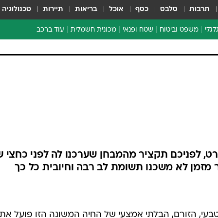
תרבות
סלבס
כסף
אוכל
בריאות
תיירות
טכנולוגיה
לגלי
משפט וביטוח
שטח ופנאי
מכונית חשמלית
עוד ברכב
ת דו-גלגלי
ביטוח רכב
י דו-גלגלי
אביזרים לרכב
ים ארוכי טווח דו-גלגלי
מכוניות חדשות
ק
מבצעים חמים
י
מבחנים ארוכי טווח
מבשלים מהשטח
אופניים
משומשות
, לפניכם תקציר מהמבחן שערכנו לה לפני כחצי ש
אספנות
מזמן לא משכנו תשומת לב רבה וחיובית כל כך
ספורט מוטורי
צרכנות
טכנולוגיה
עי, הזורם, הבלתי אמצעי של החיה המשונה הזו פועל את