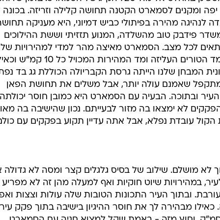
יפה ומקנים לסמארט הקטנה תחושה קלילה וזריזה. בכונה 
 לנהיגה מהירה בפיתולי כביש דמיוני, היא מעניקה תחושה
שדר פידבק טוב מהשלדה, המנוע תזזיתי וששת ההילוכים
ים לכל מצב. הסמארט מאיצה מהר למדי למהירויות של 
80 קמ"ש, כשעוזרים לתחושה מחט מד הטורים העליזה ומד המהירות המכויל כל 10 קמ
נית המבחן שלנו הייתה גרסת הקבריולה הכוללת גג בד נפת
י מתקפל שאמנם עולה יותר, אבל משלים את תחושת הפאן
עיר ובתוכה. הבעיה עם הסמארט היא כמובן חוסר יכולתה
קקים לא ימצאו בה מזור לבעייתם. נכון שהישיבה בה מאו
 הקול עובדת נפלא, אבל אתה עדיין תקוע בפקקים עם כולם
א מושלם. שילוב של בסיס גלגלים קצר ומסה לא גדולה 
עיר, במהירויות שיוט חוקיות ואף למעלה מהן זה לא מפריע
רבת. ובתוך העיר התכונות הטובות שלה עולות וצצות ואפי
 כאילו מבהירה לך את חוסר ההיגיון בישיבה בתוך פקק עירו
 סמ"ק. וחוץ מזה - באמת שקל למצוא חניה עם הסמארט