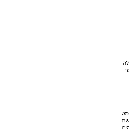
לה
ר
ומטי
שת
שדוחקים