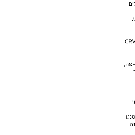
ם של CRV ממש מעולים,
.
-פה נותן תחושה סגורה ואפלולית יותר, בגלל הישיבה הנמוכה והשמשות המושחמות. ה-CRV
-פה,
י
טרוניק
ה אינה