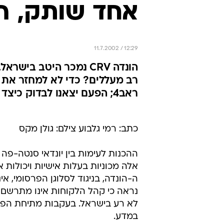
אחד שותק, ה
11.7.2002 / 12:29
הונדה CRV נמכר היטב בי
רב מעללים? כדי לא למחזר את עצ
ראב4; הפעם יצאנו לבדוק כיצד יתמודד היפני המופנם עם הקוריאני המוחצן
כתב: רמי גלבוע צילם: גולן מקס
אלה מכוניות בעלות אישיות ויכולות א
ה-הונדה, בניגוד לסלוגן הפרסומי, אי
נראה כי קהל הלקוחות אינו מתרשם מ
במדע.