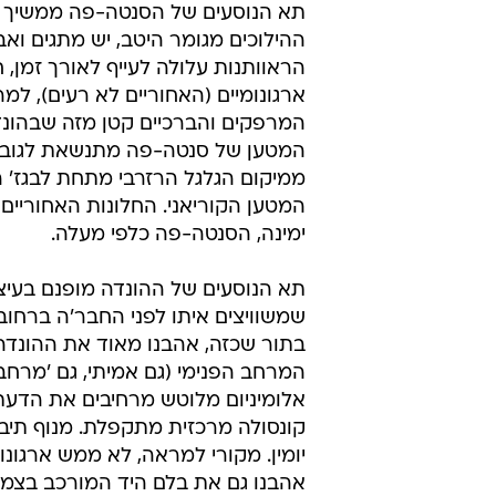
תא הנוסעים של הסנטה-פה ממשיך את
ההילוכים מגומר היטב, יש מתגים ו
הראוותנות עלולה לעייף לאורך זמן, 
ארגונומיים (האחוריים לא רעים), למ
המרפקים והברכיים קטן מזה שבהונדה
ממיקום הגלגל הרזרבי מתחת לבגז'
המטען הקוריאני. החלונות האחוריים
ימינה, הסנטה-פה כלפי מעלה.
תא הנוסעים של ההונדה מופנם בעיצוב
שמשוויצים איתו לפני החבר'ה ברחוב
בתור שכזה, אהבנו מאוד את ההונדה; 
המרחב הפנימי (גם אמיתי, גם 'מרחב
יומין. מקורי למראה, לא ממש ארגונ
אהבנו גם את בלם היד המורכב בצמוד