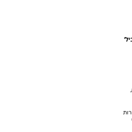
וגרים שנה
יל'
וטו רצח
עברת בעלות
וטאלוס
.
רות