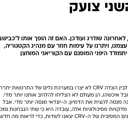
בטיחות
שני צועק
סדנאות ושיפורים
דעות
כל הכתבות
ארכיון מדורים
ס
שראל, לאחרונה שודרג ועודכן. האם זה הופך אותו ל'כבישב
מנו, ויתרנו על עימות חוזר עם מנהיג הקטגוריה,
כתבו לנו
פ
אביזרים לרכב
ה
ט
ההכנות לעימות בין יונדאי סנטה-פה לבין הונדה CRV לא יצרו במערכת גלים של התרגשות יתרה
בל איכשהו, הן מעולם לא הצליחו להלהיב אותנו יותר מדי.
נה מנסה להצית את הדמיון; ה-יונדאי מנסה יותר מדי. אבל
דקויות פסיכולוגיות אלה, עובדה היא כי שתי הנבחנות נמכ
לא רע בישראל. בעקבות מתיחת הפנים המסיבית של ה-CRV יצאנו לשדות, כדי לראות מה חדש