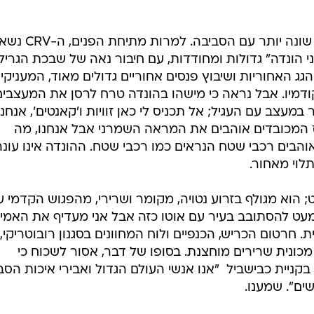
קשה למצוא זוג ג'יפונים המתקשרים שונה יותר עם הסביבה. למרות מת
ני הונדה" גדולות ומחודדות, עם חיבור נאה של שבכת הגריל
הגג האחוריות ושיבוץ פנסים אחוריים גדולים מאוד, המעניקי
קודמיו. אבל נראה כי מישהו בהונדה טרח לרסן את המעצבים
 במעצב עם העגיל; אל תכניס לי כאן זוויות ו'קאנטים', אנחנו
 המכובדים אוהבים את המראה השמרני אבל אנחנו, מה
בים רכבי שטח הנראים כמו רכבי שטח. ההונדה אינו עונה
תלוי מאחור.
; הוא מגולף בזרוע נטויה, מקומר ושרירי, מהפגוש הקדמי ע
 מעט להסתובב בעיר עם אוטו כזה אבל אני מעדיף את האמי
 חרטום הכריש, הכנפיים ולוח המחוונים בסגנון רובוטריקי,
ונית שרירים מוחצנת. בסופו של דבר, אסור לשכוח כי
ניית כבישביל  "אנו אנשי העולם הגדול ואבירי איכות הסב
ים". שמענו.