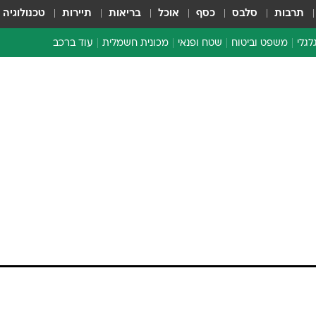
תרבות
סלבס
כסף
אוכל
בריאות
תיירות
טכנולוגיה
לגלי
משפט וביטוח
שטח ופנאי
מכונית חשמלית
עוד ברכב
ת דו-גלגלי
ביטוח רכב
י דו-גלגלי
אביזרים לרכב
ים ארוכי טווח דו-גלגלי
מכוניות חדשות
ק
מבצעים חמים
י
מבחנים ארוכי טווח
מבשלים מהשטח
אופניים
משומשות
אספנות
ספורט מוטורי
צרכנות
טכנולוגיה