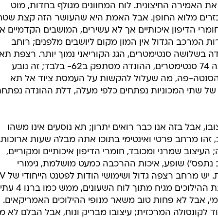
 האמירה החיצונית. לוח המחוונים מגולף בחדות, מוט
אבזרים מלוא החופן. אבל האמת היא שהעושר הזה קצת שטחי
חומרי הדיפון איכותיים אך לא עשירים, המושבים הקדמיים אי
רות המרכב הגדול אין המון מקום ליושבים מלפנים; רוחב
 בשלושה סנטימטרים, הגג הקוריאני נמוך יותר. רצפת תא
המטען של סנטה-פה מתנשאת לגובה 74 סנטימטרים, ההונדה מסתפק ב62- בלבד; זה נובע
 הסנטה-פה, מה שעלול להקשות על העמסת ציוד אל תא
 של שתי המכוניות נפתחים כלפי מעלה, דלת ההונדה נפתח
ו, אבל בזה אנו כבר רואים יתרון; תא נוסעים אינו משהו
, זהו מרחב פרטי ואינטימי בתוכו אתה מבלה שעות ארוכות.
העיצוב שמרני ומכובד, חומרי הדיפון איכותיים ומקוריים,
 נתפס') שופע, איכות ההרכבה כמעט מושלמת, גימורי
קונסולה מרכזית מתקפלת. מנוף תיבת ההילוכים מגיח מת
ומי, אבל לא פחות טוב משאר מנופי ההילוכים האמריקאים.
 לקונסולה המרכזית; עיצובו מבריק ונוח, אבל הבלם לא 