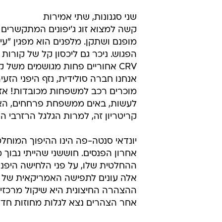
שני סגנונות, שתי אמירות
מופנם ושתקן. מלפנים הוא מפגין "עי
הפגוש. ניכר גם ליכסון קל של קורות 
CRV אחוריים פחות מגושמים משל 
אנחנו חברה סולידית, נזף היפני הזעיר
מוכרים רכב למשפחות מכובדות! אז
לעשות, באים ממשפחת פרחחים, האוה
קריטריון זה, למרות הגלגל הרזרבי ה
יונדאי סנטה-פה הינו ההיפוך המוחלט
אחרון הפנסים. חוששני שהייתי נבוך
ההחלטית שלו, על פני הלחישה היפנית.
אלה עונים לתפישה האמריקאית של מכ
ההצהרה החיצונית היא שיקול מרכזי בק
אחר הצהרים נצא לגלות מחוזות חדש