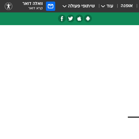
וואלה דואר
אופנה
עוד
שיתופי פעולה
קרא דואר
טגוריות
צרנים