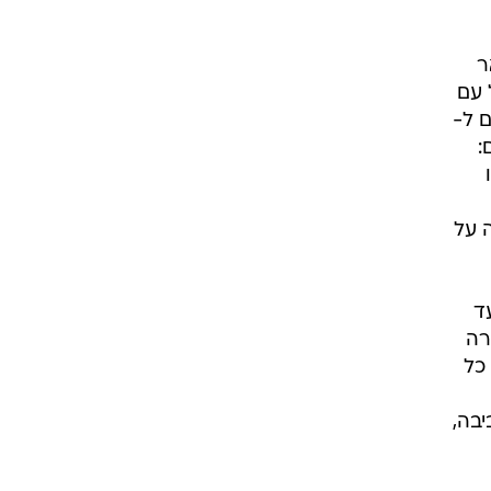
יחת הפנים, ה-CRV נשאר
 עם
ם ל-
:
 על
ד
רה
 כל
יבה,