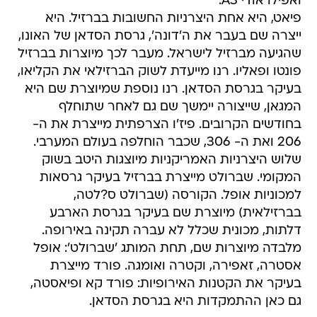
ואפילו אודי A3.
פיאט, היא אחת היצרניות החשובות בברזיל. היא
ייצרה שם בעבר את ה'דונה', גרסת הסדאן של האונו,
שהגיעה מברזיל לישראל. מעבר לכך מיוצרות בברזיל
פונטו ופאליו. רנו מייעדת לשוק הברזילאי את הקליאו,
בעיקר בגרסת הסדאן. רנו נוספת שמיוצרת שם היא
המגאן, שייצורה יימשך שם גם לאחר שתוחלף
בחודשים הקרובים. פיז'ו הצרפתית מייצרת את ה-
206 ואת ה- 306, שכבר הוחלפה בעולם המערבי.
שלוש היצרניות האמריקניות מיוצגות היטב בשוק
המקומי. שברולט מייצרת בברזיל בעיקר גרסאות
למכוניות אופל. הקורסה (שברולט ס?לטה,
בברזילאית) מיוצרת שם בעיקר בגרסת הארבע
דלתות, מכונית שכלל לא עברה תקינה באירופה.
מלבדה מיוצרות שם, תחת המותג 'שברולט': אופל
אסטרה, זאפירה, וקטרה ואומגה. פורד מייצרת
בעיקר את הקטנות האירופיות: פורד קא ופיאסטה,
גם כאן ההתמקדות היא בגרסת הסדאן.