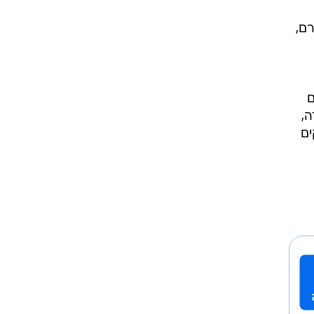
,
"כל
 ניידת
אבירם,
ם
,
ים