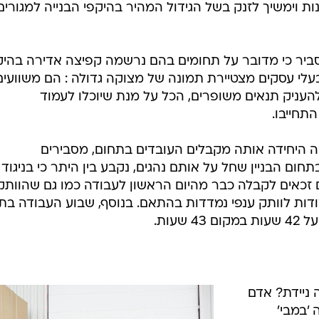
ים רבים, בנוסף לרכב צמוד אותו מקבל העובד. צביקה חודרלנד
דובר על מאות רבות של משרות אותם מחפשים המעסיקים
עפ"י נתוני לוח המשרות job Master, במהלך עשר השנים האחרונות חלה קפיצה מטאורית 
קידי מפעילי מכונות ניידות, נהגי טרקטורים ומלגזנים,
אם לנתוני החברה, גם בשנה האחרונה המשיכה מגמת העליה, תוך שנ
פיצה משמעותית בשיעור של 10% בעקומת הביקוש. חודרלנד מסביר כי ישנו ביקוש מתמיד
כול להתנהל ללא הכלים הללו "היקף פעילות תחומי התשתית
נות וימשיך לזנק בשל הגידול המהיר בהיקפי הבנייה למגורים
סביר כי מדובר על תחומים בהם נרשמה קפיצה אדירה בהיק
עלי עסקים מצטיירת תמונה של מצוקה גדולה : הם משוועים
להעניק תנאים משופרים, הכל על מנת שיוכלו לעמוד
תחייבו.
ה היחידה אותה מקבלים העובדים בתחום, מסבירים