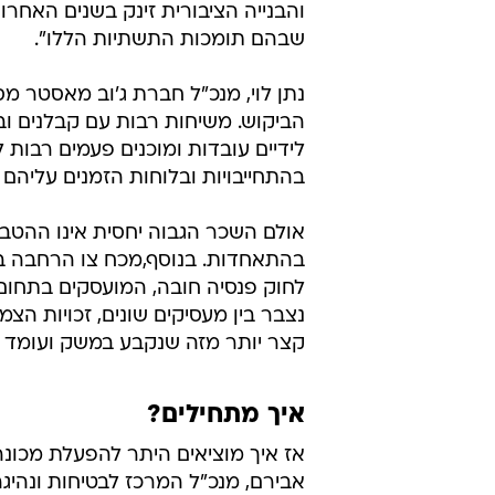
ל-10 אלף שקלים נטו, וזאת במקר
סגן נשיא התאחדות בוני הארץ: "מ
בתחום לאייש כבר היום.
המשרות שהתפרסמו מידי שנה לאיוש תפ
בשיעור של 287%. בהת
ק
למפעילי כלי צמ"ה. אתר בנייה לא י
והבנייה הציבורית זינק בשנים האחרו
שבהם תומכות התשתיות הללו".
נתן לוי, מנכ"ל חברת ג'וב מאסטר מ
הביקוש. משיחות רבות עם קבלנים וב
לידיים עובדות ומוכנים פעמים רבות 
בהתחייבויות ובלוחות הזמנים עליהם ה
אולם השכר הגבוה יחסית אינו ההטב