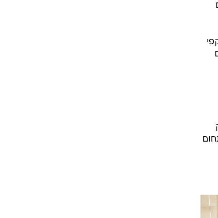
,
במספר
רשמה
פי