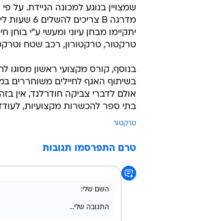
עיוני ויתרת הזמן  לרכישת מיומנות נה
מי שמשלים את שעות הלימוד לדבריו, 
שבסופה יקבל היתר להפעלת מכונה ני
125}, למעט מלגזה. "אולם ישנם כ
אופנית בלבד. ואינה חלה על כזו בעל
הוצאת רישיון נהיגה לטרקטור מצריכ
יתקיימו מבחן עיוני ומעשי ע"י בוחן חי
טרקטור, טרקטורון, רכב שטח וטרקט
בנוסף, קורס מקצועי ראשון מסוגו ל
בשיתוף האגף לחיילים משוחררים במ
אולם לדברי צביקה חודרלנד, אין בז
בתי ספר להכשרות מקצועיות, לעודד 