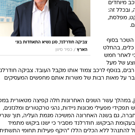
י מכונות ניידות, נהגי טרקטורים
ומלגזנים
 השכר
בורה, והפעם
 ומפעיל
 המחוקק: כל
ב מיוחדים
 ובכלל זה:
קט, מפלסת,
.
 השכר בסוף
צביקה חודרלנד, סגן נשיא התאחדות בוני
כלים, בהחלט
/
הארץ
כפיר סיוון
כי לאחר חמש
וצע של מעל