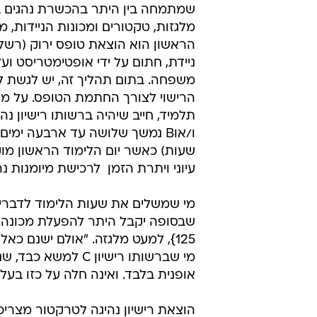
בהתאחדות. בנוסף,מכח צו הרחבה בתחו
לחוק פנסיה חובה, המועסקים בתחום
נצבר בין מעסיקים שונים, זכויות הצ
קצר יותר מזה שנקבע במשק ועומד על 42 שעות במקום 43 ש
איך מתחילים?
אז איך מוציאים היתר להפעלת מכונה
אבירם, מנכ"ל המרכז לבטיחות ונהיגה
שמתמחה בין היתר בהכשרת נהגים 
מלגזות, טקטורים ומכונות הניידות, 
ניידת, חתום על ידי אופטימטריסט ועל
משפחה. בתום תהליך זה, יש לגשת 
הרישוי לצורך החתמת הטופס. על מ
שעות) כאשר יום הלימוד הראשון מו