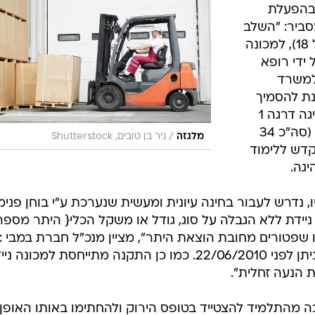
ם הבניין שחל על אותם נהגים, נקבע בין היתר כי בניגוד
 זכאים לקבלה כבר מהיום הראשון לעבודה כמו גם שהוותק
מודות לוותק ענפי נמדדות בהתאם. בנוסף, שבוע העבודה בת
עות.
 ניידת? אדם
 'במבי'
בהפעלת
מסביר: "השלב
הראשון הוא הוצאת טופס ירוק (רשל 18), למכונה
 ידי רופא
למשרד
נת להסמיך
תלמיד, חייב שיהיה ברשותו רישיון נהיגה דרגה 1
ו/אוB נמשך שלושה עד ארבעה ימים (סה"כ 34
/
מלגזה
ניר בן טובים, Shutterstock
קדש ללימוד