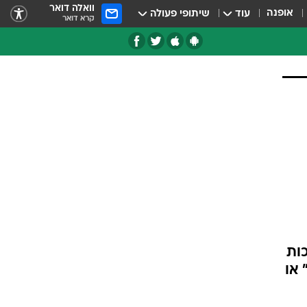
וואלה דואר
אופנה
עוד
שיתופי פעולה
קרא דואר
טגוריות
צרנים