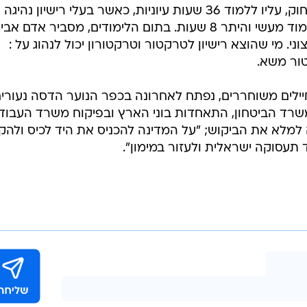
יגה.
נדרש לעבור בחינה עיונית ומעשית שנערכת ע"י בוחן פנימי
ידת ללא הגבלה על סוג, גודל או משקל הכלי{ היתר מספר
אלו שפטורים מחובת הוצאת היתר", מציין מנכ"ל חברת במבי : 
מי שברשותו רישיון C למשא כבד, שניתן לפני 22/06/2010. כמו כן התקנה מתייחסת למכונה
ת הנעה זחלית".
ה מהתלמיד להצטייד בטופס הירוק ולהחתימו באותו האופן
שמצויין בנוגע למכונה הניידת. על פי חוק, עליו ללמוד 36 שעות עיוניות, כאשר בעלי רישיון נהיגה
מדרגה B צריכים להשלים 6 שעות לימוד מעשי והיתר 8 שעות. בתום הלימודים, מסביר אדם 
צוני. מי שהוצא רישיון לטרקטור וטרקטורון יכול לנהוג על :
ור משא.
חיילים משוחררים, נפתח לאחרונה בכפר הנוער הדסה נעורי
שרד הביטחון, התאחדות בוני הארץ ובפיקוח משרד העבודה
ה למלא את הביקוש; "על המדינה להכניס את היד לכיס ולהק
תעסוקה ישראלית ולעזור במימון".