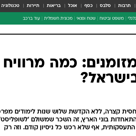
תרבות
סלבס
כסף
אוכל
בריאות
תיירות
טכנולוגיה
לגלי
משפט וביטוח
שטח ופנאי
מכונית חשמלית
עוד ברכב
ת דו-גלגלי
ביטוח רכב
י דו-גלגלי
אביזרים לרכב
ים ארוכי טווח דו-גלגלי
מכוניות חדשות
ק
מבצעים חמים
י
מבחנים ארוכי טווח
מבשלים מהשטח
אופניים
משומשות
אספנות
ספורט מוטורי
צרכנות
ומנים: כמה מרוויח
טכנולוגיה