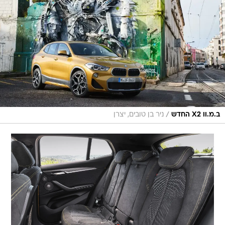
/
ב.מ.וו X2 החדש
ניר בן טובים, יצרן