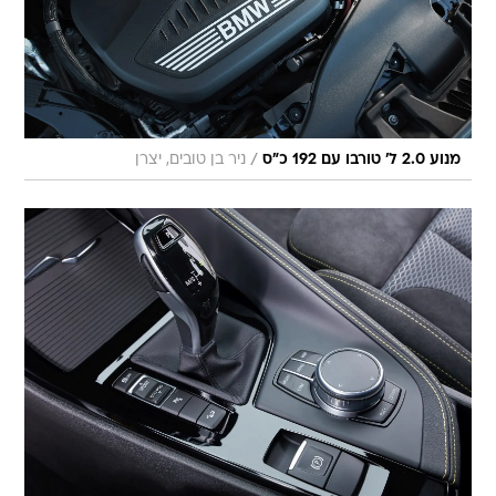
/
מנוע 2.0 ל' טורבו עם 192 כ"ס
ניר בן טובים, יצרן