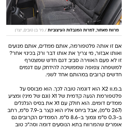
/
מרווח מאחור, למרות המגבלות העיצוביות
ניר בן טובים, יצרן
אם זו אותה פלטפורמה, אותם ממדים, אותם מנועים
ואותו אבזור, מי צריך את אותו דבר ורק בכינוי אחר?
זו לא פעם האווירה סביב דגם חדש שמצטרף
למשפחה צפופה שממשיכה להידחק עם דגמים
חדשים קרובים במהותם אחד לשני.
ב.מ.וו X2 הוא דוגמה טובה לכך. הוא מבוסס על
פלטפורמת הנעה קדמית של X1 (וגם של מיני) ומציע
ממדים דומים. הוא חולק עם X1 את בסיס הגלגלים
(267 ס"מ), אבל ביחס אליו הוא קצר ב-7.9 ס"מ, רחב
ב-0.3 ס"מ ונמוך ב-8.6 ס"מ. הממדים הקרובים גם
אומרים שהמרווח בתא הנוסעים דומה וסה"כ טוב