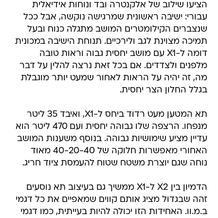
הציעו שילוב של אלקנטרה ובד ונוחות אידיאלית
עבורי: ישיבה ראשונית שמרגישה נוקשה, אבל ככל
שנצברים הקילומטרים המושב מתגלה כנוח ובעל
תמיכה מצוינת לגב ולירכיים. תנוחת הישיבה במכונית
דומה ל-X1 עם מושב יחסית גבוה וראות טובה
מלפנים ולצדדים. אם בכל זאת נרצה להלין על דבר
מה, זה יהיה על הראות לאחור שמעט יותר מוגבלת
בגלל החלון הצר יחסית.
תא המטען מעט רדוד ביחס ל-X1, ואיבד 35 ליטר
מנפחו. הרצפה שלו גבוהה יחסית ועם 470 ליטר הוא
עדיין מציע שימושיות גבוהה. בנוסף משענות המושב
האחורי מאפשרות חלוקה של 40-20-40 מאוד
נוחה שגם יוצרת משטח שטוח להעמסת ציוד חריג.
הדמיון בין X2 ל-X1 ממשיך גם בעיצוב תא נוסעים
זהה שבגדול מציג אותם קווים שמאפיים את כל דגמי
ב.מ.וו. האחידות הזו יכולה להיות בעייתית, כמו דגמי