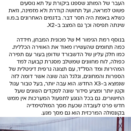
העבר של המותג שספגו ביקורת על תא נוסעים
פשוט למראה, ועל תחושה קודרת ולא מזמינה, וזאת
כשלא באמת היה חסר דבר. בדגמים האחרונים ב.מ.וו
שינתה תפיסה וכך גם המצב ב-X2.
בנוסף רמת הגימור M של מכונית המבחן, חידדה
כמה תחומים שהעשירו מאוד את האווירה הכללית.
כמו חלק עליון של הדשבורד שדופן בעור עם תפירה
כפולה, לוח מחוונים שמשלב מסגרת קבועה למד
המהירות ומד הסל"ד, עם תצוגה גרפית דיגיטלית של
הספרות והמחוגים, וגלגל הגה שונה אשר דומה לזה
שנמצא ב-X3 החדש. הוא עבה יותר, בעל טבור עגול
וקטן יותר ומציע סידור שונה לפקדים השונים שעל
החישורים. גם בכל הנוגע לתפעול המערכות אין ממש
חדש פרט לעובדה שכעת מסך המולטימדיה
בקונסולה המרכזית הוא גם מסך מגע.