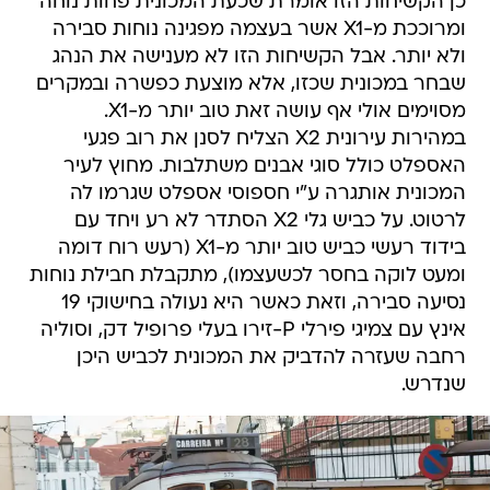
כן הקשיחות הזו אומרת שכעת המכונית פחות נוחה
ומרוככת מ-X1 אשר בעצמה מפגינה נוחות סבירה
ולא יותר. אבל הקשיחות הזו לא מענישה את הנהג
שבחר במכונית שכזו, אלא מוצעת כפשרה ובמקרים
מסוימים אולי אף עושה זאת טוב יותר מ-X1.
במהירות עירונית X2 הצליח לסנן את רוב פגעי
האספלט כולל סוגי אבנים משתלבות. מחוץ לעיר
המכונית אותגרה ע"י חספוסי אספלט שגרמו לה
לרטוט. על כביש גלי X2 הסתדר לא רע ויחד עם
בידוד רעשי כביש טוב יותר מ-X1 (רעש רוח דומה
ומעט לוקה בחסר לכשעצמו), מתקבלת חבילת נוחות
נסיעה סבירה, וזאת כאשר היא נעולה בחישוקי 19
אינץ עם צמיגי פירלי P-זירו בעלי פרופיל דק, וסוליה
רחבה שעזרה להדביק את המכונית לכביש היכן
שנדרש.