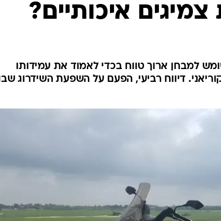
בטיחות
צמיגים איכותיים?
סדנאות ושיפורים
דעות
כל הכתבות
ארכיון מדורים
ס
דיאלים S3 Advance משומש למבחן ארוך טווח בכדי לאמוד את עמידותו
וריאני. דיווח רביעי, הפעם על השפעת השידרוג שבו
כתבו לנו
פ
אביזרים לרכב
ה
ט