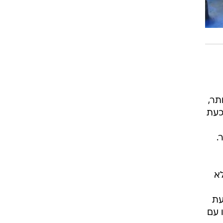
תר,
כעת
.
לא
עת
עכשיו עם