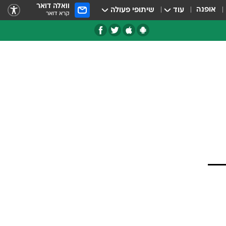
וואלה דואר
אופנה
עוד
שיתופי פעולה
קרא דואר
טגוריות
צרנים