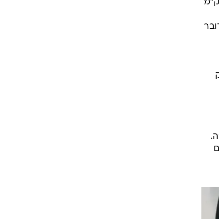
הם מבצעים לקטנוע במסגרת טיפול לתמסורת. זהו טיפול שנדרש רק ב-12,000 ק"מ
"מ מדובר
ק
.
ם