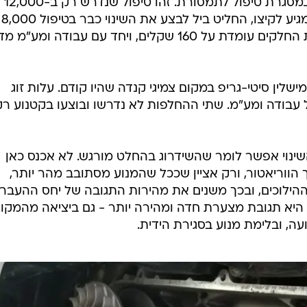
שנחווה שינוי ש
אולם כיוון שמבחן ארוך הטווח שלנו מגיע לקיצו, החליט ביל לבצע את השינוי כבר בטיפול 8,000
ק"מ. מדובר בהחלפת רולים כשעלות החלקים עומדת על 160 שקלים, ויחד עם עבודה ומע
את ה-S3 בזוג צמיגי מישלין סיטי-גריפ במקום צמיגי קנדה שהיו קודם. עלות זוג
ל 1,000 שקלים כולל עבודה ומע"מ. שתי ההחלפות לא נדרשו ובוצעו בקטנוע ר
2 ק"מ ממועד השינוי אפשר לומר שהשידרוג בהחלט מורגש. לא אכנס כאן
ך הווריאטור, ורק אציין שככל שהמנוע מסתובב מהר יותר,
ההילוכים, ובכך משנים את מהירות התגובה של יחס ההעברה
יא תגובת מצערת חדה ומהירה יותר - גם ביציאה מהמקו
ה, ובלימת מנוע בסגירת הידית.