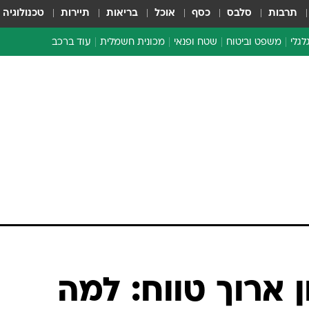
תרבות
סלבס
כסף
אוכל
בריאות
תיירות
טכנולוגיה
לגלי
משפט וביטוח
שטח ופנאי
מכונית חשמלית
עוד ברכב
ת דו-גלגלי
ביטוח רכב
י דו-גלגלי
אביזרים לרכב
ים ארוכי טווח דו-גלגלי
מכוניות חדשות
ק
מבצעים חמים
י
מבחנים ארוכי טווח
מבשלים מהשטח
אופניים
משומשות
אספנות
ספורט מוטורי
צרכנות
 ארוך טווח: למה
טכנולוגיה