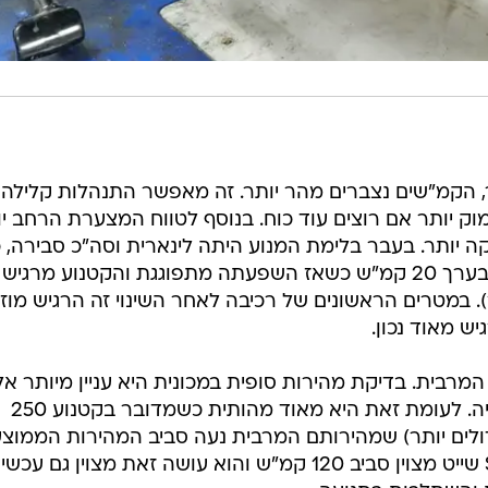
הקמ"שים נצברים מהר יותר. זה מאפשר התנהלות קלילה
עמוק יותר אם רוצים עוד כוח. בנוסף לטווח המצערת הרחב יו
ה יותר. בעבר בלימת המנוע היתה לינארית וסה"כ סבירה, 
היא מורגשת יותר, עדיין לינארית עד בערך 20 קמ"ש כשאז השפעתה מתפוגגת והקטנוע מרגיש
. במטרים הראשונים של רכיבה לאחר השינוי זה הרגיש מוזר
ש מאוד נכון.
המרבית. בדיקת מהירות סופית במכונית היא עניין מיותר א
אם אתה גר בסמוך לאוטובאן בגרמניה. לעומת זאת היא מאוד מהותית כשמדובר בקטנוע 250
דולים יותר) שמהירותם המרבית נעה סביב המהירות הממוצ
בכביש 6. לפני החלפת הווריאטור S3 שייט מצוין סביב 120 קמ"ש והוא עושה זאת מצוין גם 