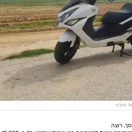
ואל שוורץ
סך, רוצה