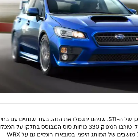
העתיד של ה-WRX כאמור מובטח, וכן של ה-STI. שניהם יתגמלו את הנהג בעוד שנתיים עם 
קלאסית בין ששה הילוכים ומנוע 2.4 ל' טורבו המפיק 330 כוחות סוס המבוסס בחלקו על ה
המנועיים של סובארו אסנט, רכב ה-7 מושבים של המותג היפני. בסובארו רומזים גם על WRX