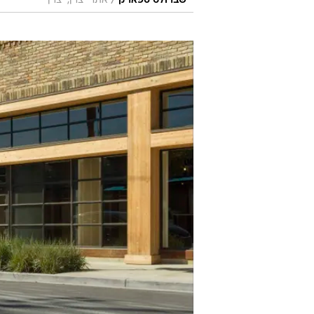
/
שברולט ספארק
אתר יצרן, יצרן