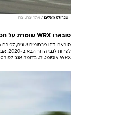
/
שברולט מאליבו
אתר יצרן, יצרן
סובארו WRX שומרת על תכונותיה
לפחות 
WRX אוטומטית. בדומה אגב לפורסטר, שגם הוא לא מוצע יותר עם תיבה ידנית.