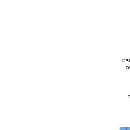
ניים
ה