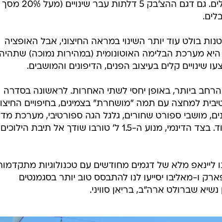
מערכת ההנעה מרחוק ובקרת האקלים. גם דגם ההצ'בק 5 דלתות עבר שינויים (מעל 20% מסך
לים.
קטנות בולט עוד יותר השינוי במראה החיצוני, אבל האופציה
יא מערכת הבלימה האוטונומית (במהירות נמוכה) שתהיה
עו שינויים קלים בעיצוב הפנים, הדיפונים והמושבים.
רחב ביותר, באופן יחסי לשתי האחרות. לראשונה בסדרה
 תהיה גם גרסת RS ספורטיבית למחצה עם תמה "מושחרת" בצמיגים, בחיפויים החיצו
ים, מושבי ספורט שחורים, גלגל הגה ספורטיבי, מערכת מדי
ראשית דור שלוש עם צג 8 אינטש ועוד. בצד הדינמי, מנוע ה-1.5 ל' טורבו שודך אל תיבת הילוכים
נו ליינאפ מלא של דגמים מחודשים עם טכנולוגיות מתקדמות
ארק ו-מאליבו יסייעו לנו להתבסס טוב יותר בסגמנטים
שיא שברולט ארה"ב, בריאן סוויני.