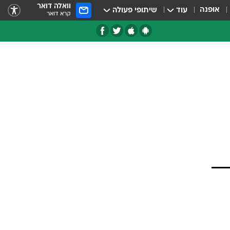
וואלה דואר
אופנה
עוד
שיתופי פעולה
קרא דואר
טגוריות
צרנים