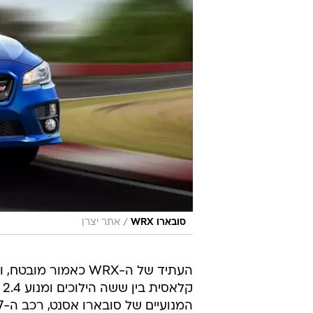
/
סובארו WRX
אתר יצרן