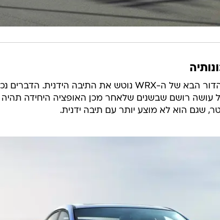
סובארו דחו פרסומים שונים, לפיהם הדור הבא של ה-WRX נוטש את התיבה הידנית. הדברים
לגבי הדור הבא ב-2020, אבל עושה רושם שבשנים שלאחר מכן האופציה היחידה תהיה