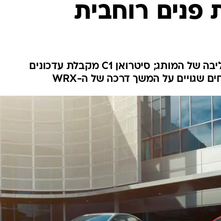
פנים רוחבית
בטיחות
סדנאות ושיפורים
דעות
כל הכתבות
ארכיון מדורים
ס
שברולט מציגה רענון ל-3 דגמי ליבה של המותג; סיטרואן C1 מקבלת עדכונים
ים שגויים על המשך דרכה של ה-WRX
כתבו לנו
פ
אביזרים לרכב
ה
ט