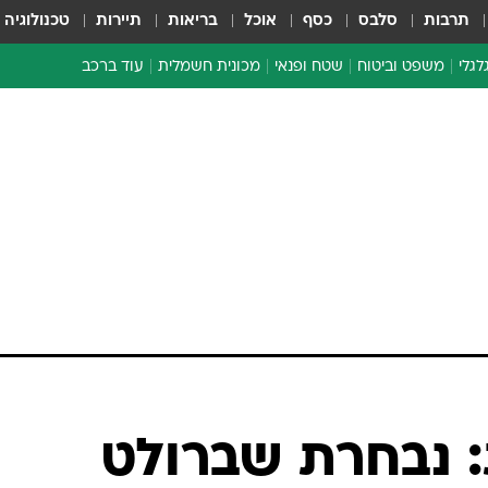
תרבות
סלבס
כסף
אוכל
בריאות
תיירות
טכנולוגיה
לגלי
משפט וביטוח
שטח ופנאי
מכונית חשמלית
עוד ברכב
ת דו-גלגלי
ביטוח רכב
י דו-גלגלי
אביזרים לרכב
ים ארוכי טווח דו-גלגלי
מכוניות חדשות
ק
מבצעים חמים
י
מבחנים ארוכי טווח
מבשלים מהשטח
אופניים
משומשות
אספנות
ספורט מוטורי
צרכנות
 נבחרת שברולט
טכנולוגיה