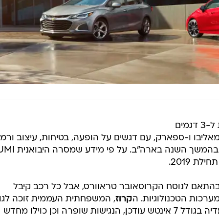
שברולט חשפה מתיחת פנים רוחבית ל-3 דגמים
מאליבו ו-ספארק, עם דגשים על הופעה, בטיחות, עיצוב ורמ
התאמה אישית באבזור שיהיו זמינים בהמשך השנה בארה"ב. על פי מידע שמסרה
ת 2019.
בהתאם לנוסח הקרוסאובר טראוורס, אבל כל רכב קיבל
רכות הטכנולוגיות. ה
קרוז
, המשפחתית העממית זוכה לגוו
נוספים בתא הנוסעים, מסך המולטימדיה בגודל 7 אינטש עודכן, הנגישות שופרה וכן כוילו מחדש