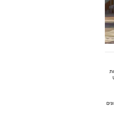
ות
 היבואנית UMI
נים