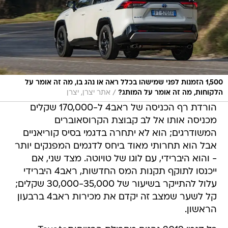
1,500 הזמנות לפני שמישהו בכלל ראה או נהג בו, מה זה אומר על
/
הלקוחות, מה זה אומר על המותג?
אתר יצרן, יצרן
הורדת רף הכניסה של ראב4 ל-170,000 שקלים
מכניסה אותו אל לב קבוצת הקרוסאוברים
המשודרגים; הוא לא יתחרה בדגמי בסיס קוריאניים
אבל הוא תחרותי מאוד ביחס לדגמים המפנקים יותר
- והוא היברידי, עם לוגו של טויוטה. מצד שני, אם
ייכנסו לתוקף תקנות המס החדשות, ראב4 היברידי
עלול להתייקר בשיעור של 30,000-35,000 שקלים;
קל לשער שמצב זה יקדם את מכירות ראב4 ברבעון
הראשון.