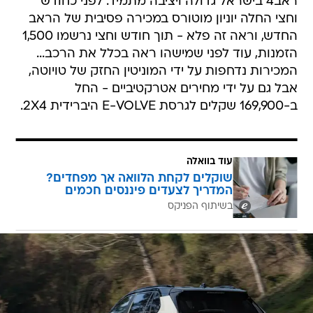
ראב4 בישראל גדולה ויציבה מתמיד. לפני כחודש
וחצי החלה יוניון מוטורס במכירה פסיבית של הראב
החדש, וראה זה פלא - תוך חודש וחצי נרשמו 1,500
הזמנות, עוד לפני שמישהו ראה בכלל את הרכב...
המכירות נדחפות על ידי המוניטין החזק של טויוטה,
אבל גם על ידי מחירים אטרקטיביים - החל
ב-169,900 שקלים לגרסת E-VOLVE היברידית 2X4.
עוד בוואלה
שוקלים לקחת הלוואה אך מפחדים?
המדריך לצעדים פיננסים חכמים
בשיתוף הפניקס