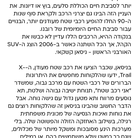
יותר לסביבת חיים הכוללת סלעים, בוץ או דיונות. את
העניין הזה הבינו גם יצרני הרכב ולקראת סוף שנות
ה-90 החלו להופיע רכבי שטח מעודנים יותר, הבנויים
עבור סביבת החיים היומיומית של רובנו.
בנקודה ההיא, הרכבים הללו עדיין לא כבשו את
הקהל, אך הכל השתנה כאשר ב-2006 הוצג ה-SUV
האורבני הראשון - ניסאן קשקאי.
בניסאן, שכבר הציעו את רכב שטח מעודן, ה-X-
Trail, ידעו שהלקוחות מחפשים את היתרונות
הברורים של רכבי השטח עם מרכב גבוה, שמשדר
"אני רכב שטח", תנוחת ישיבה גבוהה ושלטת, תא
נוסעים מרווח ותא מטען גדול עם גישה נוחה. אבל
הדבר החשוב שהבינו בניסאן זה שהלקוחות רוצים גם
את נוחות ואיכות הנסיעה של מכונית משפחתית
רגילה, בשילוב האחזקה הזולה והפשוטה שלה. בלי
מערכות הינע מסובכות ומשקל מיותר של מכלולים,
שגם כך כמעט שלא משתמשים בהם. או במילים