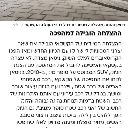
/
ניסאן נהנתה מהצלחה מסחררת בכל רחבי העולם. הקשקאי
יח"צ
ההצלחה הובילה למהפכה
ההצלחה המיידית של הקשקאי הובילה את שאר
יצרני המכוניות ליישר קו עם הכיוון החדש ומאז הפכו
הקרוסאוברים למלכי השוק. ניסאן מצדה, לא עצרה
בקשקאי והמשיכה להוביל את המהפכה עם הצגת
הג'וק, SUV המבוסס על סופר מיני, ב-2010. בניסאן
לקחו את התפיסה של הקשקאי, רכב משפחתי
באריזה של רכב שטח , וייצרו עם הג'וק עיצוב שובב
ומושך, בגודל של רכב עירוני עם אותם היתרונות של
רכבי השטח בדמות תנוחת נהיגה גבוהה והלוק
החשוב של "אני רכב שטח סופר מגניב". גם הג'וק
הפך ללהיט בין לילה, בזכות עיצוב חיצוני מסובב
ראשים, מחיר מוצלח ומענה מדויק לאלו שחיפשו