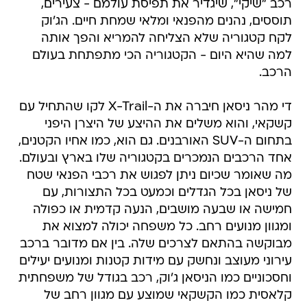
רכב "שיקי", שיגדיר את תפיסת עולמם - צעירים,
תוססים, נהנים מהפנאי ומלאי שמחת חיים. הג'וק
לקח קטגוריה שלא הצליחה להמריא והפך אותה
למה שהיא היום - הקטגוריה הכי מתפתחת בעולם
הרכב.
די מהר ניסאן חיברה את ה-X-Trail לקו שהתחיל עם
קשקאי, והוא משלים את ההיצע של היצרן היפני
בתחום ה-SUV האורבנים. גם הוא, כמו אחיו הקטנים,
אחד הרכבים הנמכרים בקטגוריה שלו בארץ ובעולם.
מה שאומר שכיום ניתן לפגוש את רכבי הפנאי שטח
של ניסאן בכל הגדלים וכמעט בכל התצורות, עם
חמישה או שבעה מושבים, הנעה קדמית או כפולה
ומגוון מנועים רחב. כל משפחה יכולה למצוא את
מבוקשה בהתאם לצרכים שלה. בין אם מדובר ברכב
עירוני מעוצב ונחשק עם מידות קטנות ומנועים יעילים
וחסכוניים כמו הניסאן ג'וק, רכב בגודל של משפחתית
קלאסית כמו הקשקאי שמוצע עם מגוון רחב של