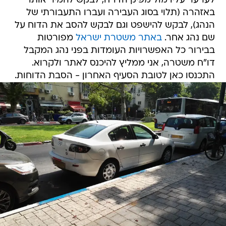
לערער עליו מול מפיק הדו"ח, לבקש להמיר אותו
באזהרה (תלוי בסוג העבירה ועברו התעבורתי של
הנהג), לבקש להישפט וגם לבקש להסב את הדוח על
שם נהג אחר.
באתר משטרת ישראל
מפורטות
בבירור כל האפשרויות העומדות בפני נהג המקבל
דו"ח משטרה, אני ממליץ להיכנס לאתר ולקרוא.
התכנסו כאן לטובת הסעיף האחרון - הסבת הדוחות.