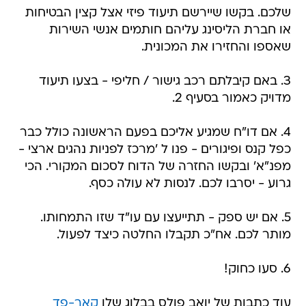
שלכם. בקשו שיירשם תיעוד פיזי אצל קצין הבטיחות
או חברת הליסינג עליהם חותמים אנשי השירות
שאספו והחזירו את המכונית.
3. באם קיבלתם רכב גישור / חליפי - בצעו תיעוד
מדויק כאמור בסעיף 2.
4. אם דו"ח שמגיע אליכם בפעם הראשונה כולל כבר
כפל קנס ופיגורים - פנו ל 'מרכז לפניות נהגים ארצי -
מפנ"א' ובקשו החזרה של הדוח לסכום המקורי. הכי
גרוע - יסרבו לכם. לנסות לא עולה כסף.
5. אם יש ספק - תתייעצו עם עו"ד שזו התמחותו.
מותר לכם. אח"כ תקבלו החלטה כיצד לפעול.
6. סעו כחוק!
עוד כתבות של יואב פולס בבלוג שלו
קאר-פד