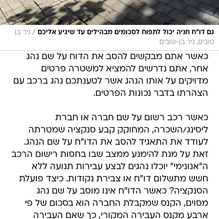
/
גם דו"ח חניה יכול לתפוח לסכומים מבהילים עד שיגיע אליכם
ניר בן
טובים, ניר בן-טובים
כאשר אתם מבקשים להסב את הדוח על שם נהג
אחר, אתם נדרשים להמציא למשטרה פרטים
מדויקים על אותו הנהג אשר לטענתכם נהג ברכב עם
הצהרתו בדבר נכונות הפרטים.
כאשר רכב רשום על שם חברה או חברת
ליסינג/השכרה, המחוקק קבע סנקציה שמטרתה
לעודד את התאגיד להסב את הדו"ח על שם הנהג.
זאת על מנת להימנע ממצב שבו בחסות רישום הרכב
ה"אנונימי" יוכלו נהגים לבצע עבירות תנועה ללא
חשש מתשלום דו"ח או צבירת נקודות. כיצד פועלת
הסנקציה? כאשר הדו"ח אינו מוסב על שם נהג
מסוים, הקנס שמקבלת החברה הוא בסכום של פי
ארבע מקנס העבירה המקורי, כך שאם העבירה