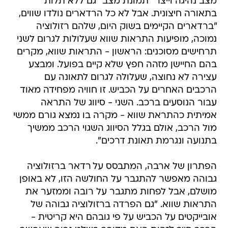
מצב נהיגה וייצר "תמונת מצב" גם ללא תלות
בתאורה חיצונית. אבל לא כל הרדארים נולדו שווים,
"ברדארים הקיימים בשוק היום, שלהם רזולוציה
נמוכה, מופיעות התראות שווא שעלולות לגרום לשני
תרחישים מסוכנים: הראשון - התראות שווא, מקרים
בהם החיישן מזהה חפץ שלא קיים בפועל. ומבצע
עצירה לא נחוצה, שעלולה לגרום לתאונה עם
הרכבים האחרים על הכביש. זו חוויה מפחידה מאוד
עבור הנוסעים ברכב. השני - סיווג של התראה
אמיתית כהתראת שווא - מקרה בו נמצא גורם ממשי
מול הרכב, אולם בגלל הסיווג השגוי הרכב ממשיך
בתנועה ונגרמת תאונת דרכים".
הפתרון של ארבה, המתבסס על רדאר ברזולוציה
גבוהה מאפשר להתגבר על החולשה הזו, לא באופן
מושלם, אבל לפחות מתגבר על רובה וממזער את
התראות שווא. "גם הפרדה ברזולוציה גבוהה של
אובייקטים על הכביש על פי גובהם היא קריטית -