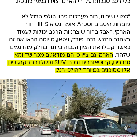
כלי רכב שנבחנו על ידי הארגון צוידו במערכת כזו.
"כמו שציפינו, רוב מערכות זיהוי הולכי הרגל לא
עובדות היטב בחשכה", אומר נשיא IIHS דיוויד
הארקי, "אבל ברור שיצרניות הרכב יכולות לעמוד
באתגר החדש הזה. פורד, ניסאן, טויוטה הראו את זה
כאשר קיבלו את הציון הגבוה ביותר בחלק מהדגמים
שלהן".
הארקי גם ציין כי הם מודאגים מכך שדווקא
טנדרים, קרוסאוברים ורכבי SUV נכשלו בבדיקה, שכן
אלו מסוכנים במיוחד להולכי רגל.