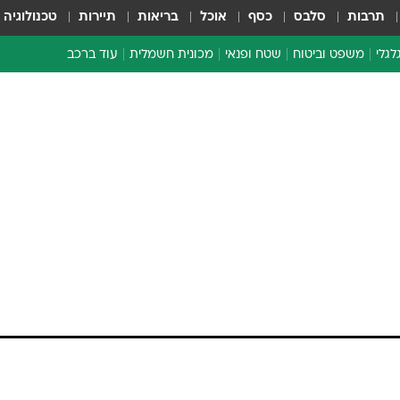
תרבות
סלבס
כסף
אוכל
בריאות
תיירות
טכנולוגיה
לגלי
משפט וביטוח
שטח ופנאי
מכונית חשמלית
עוד ברכב
ת דו-גלגלי
ביטוח רכב
י דו-גלגלי
אביזרים לרכב
ים ארוכי טווח דו-גלגלי
מכוניות חדשות
ק
מבצעים חמים
י
מבחנים ארוכי טווח
מבשלים מהשטח
אופניים
משומשות
אספנות
ספורט מוטורי
צרכנות
טכנולוגיה