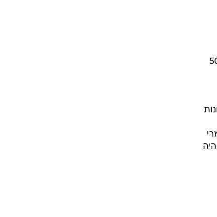
 גדול יותר מאלה שישמשו בפיילוטים האחרים, ויוכל להסיע בבת אחת 50
נות
רי
היה