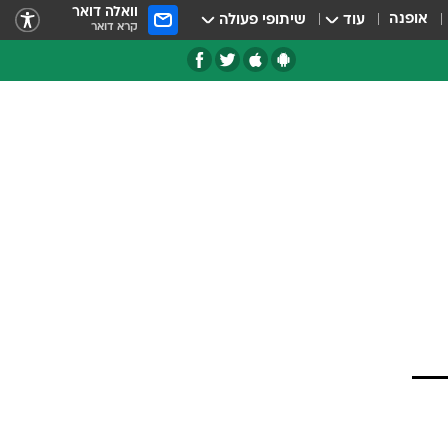
וואלה דואר
אופנה
עוד
שיתופי פעולה
קרא דואר
טגוריות
צרנים