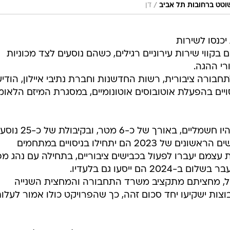
/
ישוטט ברחובות תל אביב
דן
א נהג יכנסו לשירות
להסיע נוסעים בקווי שירות עירוניים רגילים, כשהם נוסעים לצד מכוניות
רי ההגה.
רה ציבורית, רשות החדשנות וחברת נתיבי איילון, הודיע
יים בהפעלת אוטובוסים אוטונומיים, במסגרת המיזם הלאומ
כל האוטובוסים שישמשו את המיזם יהיו חשמליים, באורך של כ-6 מ
עם טווח של כ-200 ק"מ. כבר בחודשים הראשונים של 2023 הם יתחילו בניסויים במתחמים
ת עצמם יעברו לפעול בכבישים ציבוריים, בתחילה עם נהג מ
הם ייסעו גם בלעדיו.
 במהלך 61 מיליון שקל, מחציתם מתקציב משרד התחבורה והמחצית השנייה
ות ישקיעו יחד סכום זהה, כך שהפרויקט כולו אמור לעלו