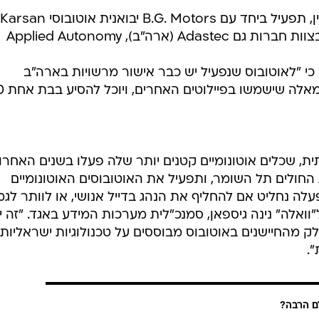
חברת התחבורה הציבורית מטרופולין, תפעיל ביחד עם B.G. Motors יבואנית אוטובוסי Karsan
מטורקיה קו אוטונומי באזור השרון. בצוות חברות גם Adastec (ארה"ב), Applied Autonomy
B, אמר ל"וואלה" כי "לאוטובוס שנפעיל יש כבר אישור מרשויות בארה"ב
ובנורבגיה, והוא יהיה מעט
, שכלים אוטונומיים קטנים יותר שלה פעלו בשנים האחרו
ת החולים תל השומר, ותפעיל את האוטובוסים האוטונומיים
עלה נחליט אם להחליף את הנהג בדייל אנושי, או לוותר לגמ
וואלה" נינה גיספאן, סמנכ"לית מערכות המידע באגד. "זה י
ק מהחיישנים באוטובוס מבוססים על טכנולוגיות ישראליות
.
 הרבה?