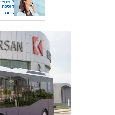
חוסכת ה
לכתבה ה