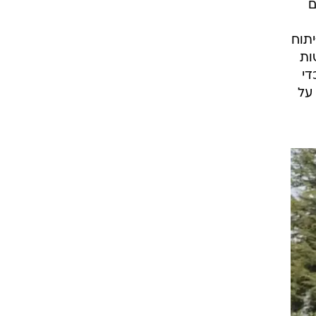
ם
יתוח
ות
די
על