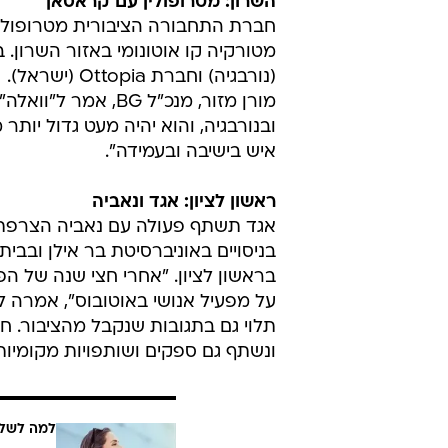
השרון: מטרופולין עם קראסאן
(נורבגיה) וחברת Ottopia (ישראל).
מורן מזור, מנכ"ל G
איש בישיבה ובעמידה".
ראשון לציון: אגד ונאביה
אגד תשתף פעולה עם נאביה הצרפתית
בניסויים באוניברסיטת בר אילן ובבי
בראשון לציון. "אחרי חצי שנה של הפ
על מפעיל אנושי באוטובוס", אמרה ל"
תלוי גם בתגובות שנקבל מהציבור. חל
ונשתף גם ספקים ושותפויות מקומיות"
למה לשלם