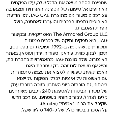
שספינת הסחר נשאה את הדגל שלה, עלו הפקחים
האירופים אל סיפונה של הספינה האזרחית ומצאו בה
28 רכבים משוריינים מתוצרת TAG UAE. לפי הודעת
האירופים נתפסו הרכבים והועברו לאחסנה, בשל
הפרת האמברגו.
The Armored Group LLC האמריקאית, ובקיצור
TAG, היא ספקית ותיקה של רכבים ממוגנים
ומשוריינים, שהוקמה ב-1992, ופועלת גם בפקיסטן,
תימן, לבנון, כווית, עיראק, סעודיה, ירדן ועומאן. באתר
האינטרנט שלה מוצגת TAG מהאמירויות כחברת בת,
והיא אף נושאת לוגו זהה. רק שחברת האם
האמריקאית, שעשויה למצוא את עצמה מתמודדת
עם האשמות על אי ציות לכללי הפיקוח על ייצוא
ביטחוני, גם הוכרזה ביוני האחרון כזוכה במכרז ענק
של משרד הביטחון לאספקת 240 רכבים משוריינים
קלים לצה"ל, עבור כוחותיו בשטחים, עם רכב חדש
שקיבל את הכינוי "אמיתי" (Amitai).
על המכרז, בשווי כולל של כ-740 מיליון שקל,