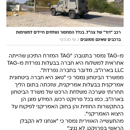
רכב "דוד" של צה"ל. בגלל המחסור נשלחים חיילים למשימות
/
ברכבים שאינם ממוגנים
שי מכלוף
מ-TAG נמסר בתגובה: "TAG המזרח התיכון שהייתה
אחראית למשלוח היא חברה בבעלות נפרדת מ-TAG
LLC בארה"ב, מדובר בחברה נפרדת".
ממשרד הביטחון נמסר כי "טאג היא חברה ביטחונית
אמריקנית בבעלות אמריקנית, שזכתה בתום הליך
תחרותי שערכה משלחת הרכש של משרד הביטחון
בארה"ב. כמו בכל פרויקט רכש, המידע מוגן הן
בהתקשרות החוזית והן בחוק האמריקני לפיקוח על
היצוא האמריקני".
מהתעשייה האווירית נמסר כי "אנחנו לא הקבלן
הראשי בפרויקט, לא נגיב"