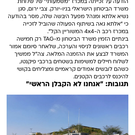
הודעה על זכייתה במכרז "משמעותי" של שלוחת
משרד הביטחון הישראלי בניו-יורק. צבי ירום, סגן
נשיא אלתא ומנהל מפעל היבשה שלה, מסר בהודעה
כי "אלתא גאה בשיתוף הפעולה שהוביל לזכייה
במכרז רכב ה-4x4 המשוריין הקל".
בינתיים הזמין משרד הביטחון מ-TAG רק חמישה
רכבים ראשונים לניסוי והערכה, שלאחר סיומם אמור
המשרד לבצע את ההזמנה המלאה. צה"ל ממשיך
לשלוח חיילים למשימות בשטחים ברכבי פיקנטו,
כשהם לובשים אפודים קראמיים ומצליחים בקושי
להיכנס לרכבים הקטנים.
תגובות: "אנחנו לא הקבלן הראשי"