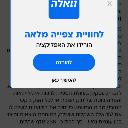
המרגיזים הללו, המראה הפנימית התגלתה כלקויה
והחלון האחורי לא משתקף מבעדה.
ומה עם התמונות?
מצטייר לכם כמו תמורה גרועה עבור הרבה מאוד
כסף ששילם? בהחלט. לאור כל זאת, הוא פנה
ליבואנית בבקשה לבטל את העסקה, אך היא סירבה
בכל תוקף ולמעשה גלגלה אותו מכל המדרגות. המום
מתשובתה החצופה, הגיש הברנש כתב תביעה לבית
משפט השלום בנצרת, במסגרתו הוא גלל את
התנהלותה ומכלול הנזקים שנגרמו לו.
לטענתו, הנתבעת התנהלה באופן רשלני, לא הוגן
וכתוצאה מכך שילם עבור רכב עם ליקויים מחיר מלא.
לדבריו, עסקינן בעוולת הטעיה, לרבות אי גילוי נאות
והפרה בוטה של חוק המכר. אי לכל זאת, ביקש
התובע מבית המשפט כי יחייב את היבואנית לשלם לו
את 157 אלף השקלים ששילם, בתוספת הוצאות ופיצוי
בגין עוגמת נפש - סך הכול כ -238 אלף שקלים.