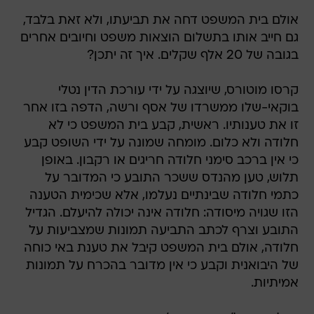
אולם בית המשפט דחה את תביעתו, ולא זאת בלבד,
גם חייב אותו בתשלום הוצאות משפט וחיובים אחרים
בגובה של 20 אלף שקלים. איך זה יתכן?
קרסו מוטורס, שיוצגה על ידי עורכת הדין נטלי
בוקאי-שלו ממשרדו של אסף ורשה, הדפה בזו אחר
זו את טענותיו. ראשית, קבע בית המשפט כי לא
חלודה ולא כלום. מומחה שמונה על ידי השופט קבע
כי אין ברכב סימני חלודה חריגים או רקבון. באופן
תלוש, טען מהנדס ששכר התובע כי המדובר על
כתמי חלודה שבינתיים נעלמו, אלא שכימית הטענה
הזו שגויה מיסודה: חלודה אינה יכולה להיעלם. הגדיל
התובע וצרף לכתב התביעה תמונות שמצביעות על
חלודה, אולם בית המשפט קיבל את טענת באי כוחה
של היבואנית וקבע כי אין מדובר בהכרח על תמונות
אמיתיות.