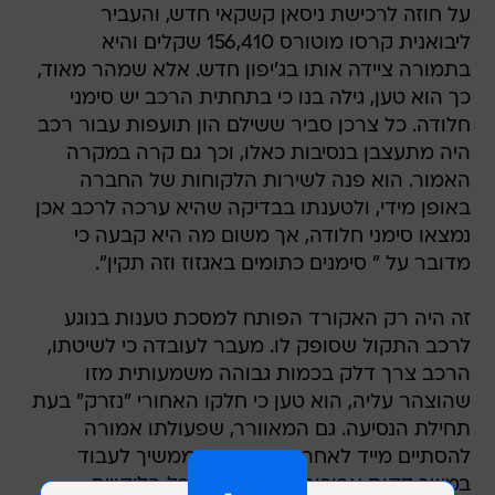
על חוזה לרכישת ניסאן קשקאי חדש, והעביר
ליבואנית קרסו מוטורס 156,410 שקלים והיא
בתמורה ציידה אותו בג'יפון חדש. אלא שמהר מאוד,
כך הוא טען, גילה בנו כי בתחתית הרכב יש סימני
חלודה. כל צרכן סביר ששילם הון תועפות עבור רכב
היה מתעצבן בנסיבות כאלו, וכך גם קרה במקרה
האמור. הוא פנה לשירות הלקוחות של החברה
באופן מידי, ולטענתו בבדיקה שהיא ערכה לרכב אכן
נמצאו סימני חלודה, אך משום מה היא קבעה כי
מדובר על " סימנים כתומים באגזוז וזה תקין".
זה היה רק האקורד הפותח למסכת טענות בנוגע
לרכב התקול שסופק לו. מעבר לעובדה כי לשיטתו,
הרכב צרך דלק בכמות גבוהה משמעותית מזו
שהוצהר עליה, הוא טען כי חלקו האחורי "נזרק" בעת
תחילת הנסיעה. גם המאוורר, שפעולתו אמורה
להסתיים מייד לאחר כיבוי הרכב, ממשיך לעבוד
במשך דקות ארוכות, ואם לא די בכל הליקויים