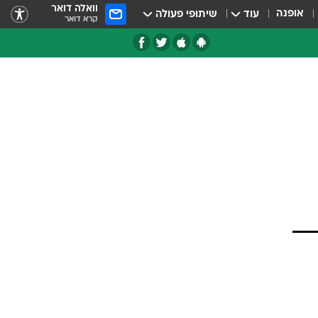
וואלה דואר
אופנה
עוד
שיתופי פעולה
קרא דואר
טגוריות
צרנים