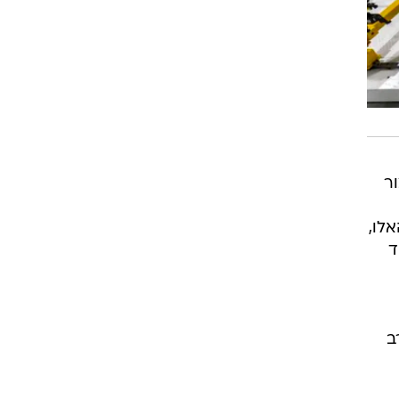
ור
לו,
ד
ב