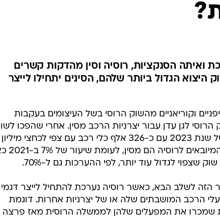
ת?
בטיחות
סדנאות ושיפורים
דעות
כל הכתבות
ארכיון מדורים
ס
 ואיתה הסנקציות, רוסיה וסין מהדקות קשרים
 היצוא הגדול ביותר שלהם, הסינים יתחילו לייצר
כתבו לנו
פ
אביזרים לרכב
ה
ט
פניים וקוריאניים מהשוק הרוסי בשל העיצומים בעקבות
וסי לגן עדן עבור יצרניות הרכב מסין. אחרי שהפכו לשו
היצוא הגדול ביותר בחציון הראשון של שנת 2023 עם כ-326 אלף כלי רכב עם צפי לכחצי מיליון
יחידות. נכון להיום, 49% מכלי הר
שוק שצפוי לגדול עוד יותר, לפי ההערכות גם ל-70%.
הזה לשלב הבא, כאשר רוסיה נערכת להתחיל לייצר דגמי
עלי הרכב המושבתים שלה או של יצרניות אחרות. דוגמת
רות שמכרו את המפעלים שלהן לממשלה הרוסית מאז פרצה