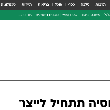
תרבות
סלבס
כסף
אוכל
בריאות
תיירות
טכנולוגיה
לגלי
משפט וביטוח
שטח ופנאי
מכונית חשמלית
עוד ברכב
ת דו-גלגלי
ביטוח רכב
י דו-גלגלי
אביזרים לרכב
ים ארוכי טווח דו-גלגלי
מכוניות חדשות
ק
מבצעים חמים
י
מבחנים ארוכי טווח
מבשלים מהשטח
אופניים
משומשות
אספנות
ספורט מוטורי
צרכנות
סיה תתחיל לייצר
טכנולוגיה