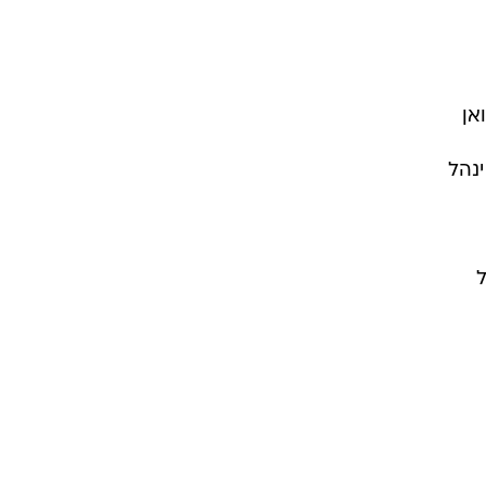
יות
אן
ל צרפת ינהל