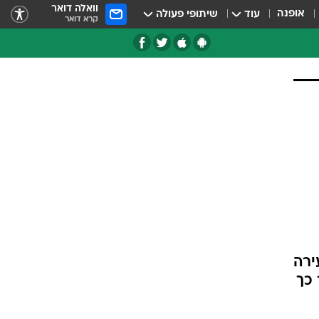
וואלה דואר
אופנה
עוד
שיתופי פעולה
קרא דואר
טגוריות
צרנים