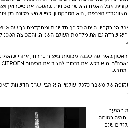
דובר אנגלית.
/
אנדרה סיטרואן
סיטרואן
אוונט. היא
 הזה שייך
, כמכונית הראשונה שייצר
ני כן עוד בנה מיסבים לצבא צרפת. הפסקת האש חייבה א
 היום קוראים לכזה שינוי מיקוד של חברה, פיבוט. אז מכוני
ומר עליהן שהן באמת יצרו שינוי בעולם הרכב. נהוג לחשוב
רואן מדובר בסיטרואן DS המקורית אבל האמת היא שהמכוניות שהפכה את סיטרואן וי
וונגרדי הצרפתי, היא הטרקסיון, כפי שהיא מכונה בקיצור
בל הטרקסיון הייתה כל כך חדשנית ומתקדמת כך שהיא יוצ
195, שזה אומר שהיא שרדה גם את מלחמת העולם השנייה, והקפיצה הטכנול
ראשון באירופה שבנה מכוניות בייצור סדרתי, אחרי שהפליג
לראות את הפלא במ