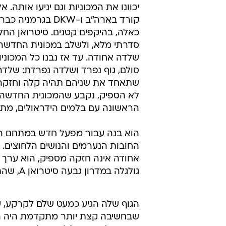
מגדל אייפל, כדי ליצור מודעות ליצרן
ובתחי
לחברה שלו לשרוד. הוא צדק חלקית.
הגביע הקדוש אז של תחום הרכב הי
הקדמית. היה ברור שהתצורה הזאת 
ויעילה יותר, אבל האתגר היה לתכנן ג
יכוונו את המכוניות וגם יניעו אותה. א
קורד בארה"ב ו-DKW בגרמ
כאלה, בהיקפים קטנים. סיטרואן החלי
סדרתי מלא, ולשלב במכונית החדשה 
שלדה אחודה. עד אז נבנו כל המכוני
סולם, גוף נפרד ושלדה נפרדת: שלד
שתאחד את שניהם תהיה קלה וחזקה י
לא הספיק, נקבע שהמכונית החדשה
הראשונה עם בלמים הידראולים, מתו