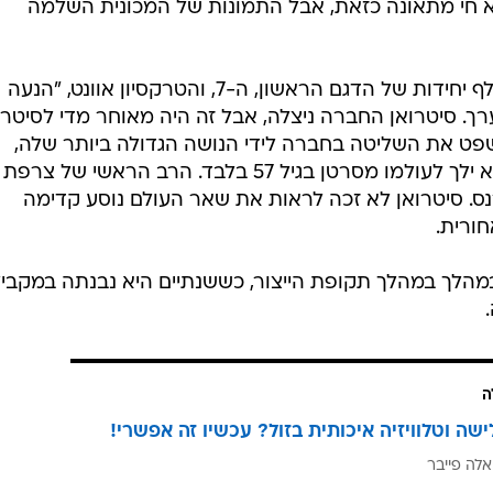
רה ליד פריז, כשהפיתוח מתנהל כמירוץ נגד הזמן, בגלל
החובות הנערמים והנושים הלחוצים. ב-19 באפריל 1934 החל הייצור. כדי להפיג טענות ששלדה
בורה ועבור התקשורת סוג של מבחן ריסוק קדמוני. תחילה
די כך שהחלונות עדיין עלו וירדו בסיבוב הידית. נכון
ל מבין שללא חגורות בטיחות שעוד לא הותקנו אז במכונ
יוצא חי מתאונה כזאת, אבל התמונות של המכונית השלמה
עד ספטמבר יוצרו ונמכרו כבר 22 אלף יחידות של הדגם הראשון, ה-7, והטרקסיון אוונט, "הנעה
ך. סיטרואן החברה ניצלה, אבל זה היה מאוחר מדי לסיטרו
שפט את השליטה בחברה לידי הנושה הגדולה ביותר שלה,
יצרנית הצמיגים מישלן. בתוך שנה הוא ילך לעולמו מסרטן בגיל 57 בלבד. הרב הראשי ש
ס. סיטרואן לא זכה לראות את שאר העולם נוסע קדימה
חורית.