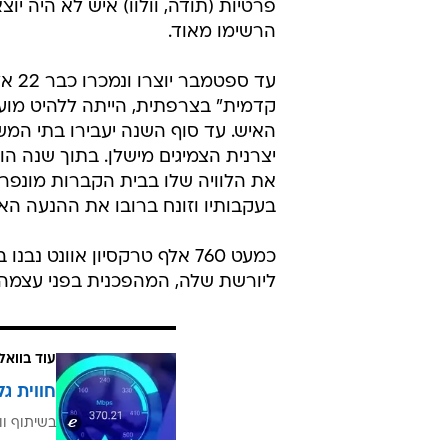
הוא בנה עבור מפעל חדש במתחם החב
אחודה אינה חזקה מספיק, הוא ערך ע
גולגלה במדרון גבעה סיטרואן A, שהתפרקה לגמרי בדרכה למטה. אחריה דורדרה טרקסיון אוונט.
הגוף שלה הגיע כמעט שלם לקרקע, עד כ
שבחשיבה קצת יותר מתקדמת היה הקה
פרטיות (תודה, וולוו) איש לא היה 
הרשימו מאוד.
קדמית" בצרפתית, הייתה ללהיט מוער
האיש. עד סוף השנה יעבירו בתי המ
את הלוויה שלו בבית הקברות מונפרנ
בעקבותיו וזונח ברובו את ההנעה הא