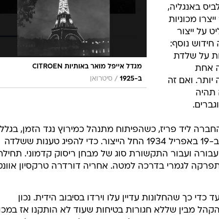
 החדש.
לת ה-30 של המאה ה-20, בתקופה של משבר כלכלי עולמי, הוא הבין שרק חדשנות ת
ה ההנעה
תהיה בטוחה
לגלים שגם
לביס באנגליה,
ניה כבר ייצרו מכוניות
ט על ייצור
חידוש נוסף:
ות על שלדת
מגדל אייפל מואר באותיות CITROEN
ה אחת
/
ב-1925
סיטרואן
ותר. ואם זה
 תהיה
גברים.