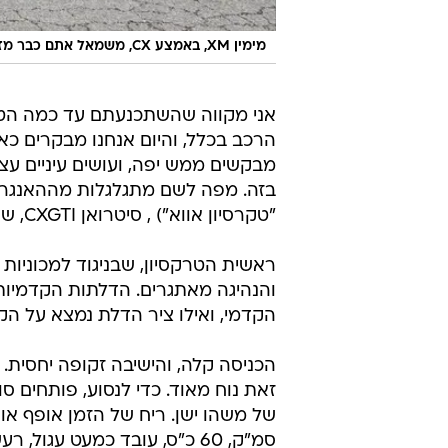
מימין XM, באמצע CX, משמאל אתם כבר מזהים לבד
אני מקווה שהשתכנעתם עד כמה הטרק
הרכב בכלל, והיום אנחנו מבקרים כאמ
מבקשים ממש יפה, ועושים עיניים ע
בזה. מפה לשם מתגלגלות מההאנגר ה
"טקרסיון אווא") , סיטרואן CXGTI, שהחליפה את ה-DS, וסיטרואן XM, שהחליפה את ה-CX.