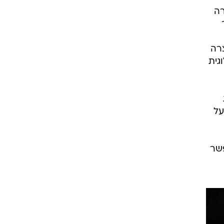
ת
ות
צרה
רה
וגית
פעל של פורד בארה"ב. הוא רכש את הזכות להציב את הכיתוב CITROEN על