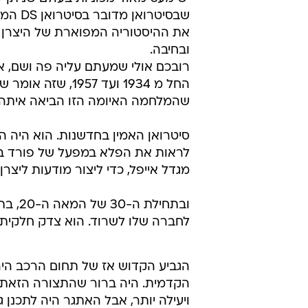
ובמיוחד עבורנו הביאו מדריך מתנדב 
במהרה אנחנו מתקבעים על הטרקסיון 
לא הייתה הסיטרואן הראשונה, הכבוד
לדגם A, שהושק ב-1919
המפעל של אנדרה סיטרואן, ששנה לפ
איש העסקים היהודי למצוא מוצר אחר.
היו ההיי-טק.
יש מעט מאוד מכוניות בעולם שניתן ל
שבסיט
את ההיסטוריה המפוארת של היצרן הא
ובחיבה.
רובכם אולי שמעתם עליה פה ושם, א
החל מ 1934 ועד 7
שהמלחמה האיומה הזו הביאה איתה.
סיטרואן האמין בחדשנות. הוא היה ה