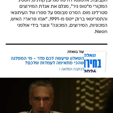
הקבוצה, אלפונסו דה פורטגו ובן קולניס, הסטיג
המקורי מ"טופ גיר", מגלם את אגדת המירוצים
סטרלינג מוס. הסרט מבוסס על ספרו של העיתונאי
והתסריטאי ברוק ייטס מ-1991, "אנזו פרארי: האיש,
המכוניות, המירוצים, המכונה" ונוצר בידי אולפני
Neon.
עוד בוואלה
השאלון שיעשה לכם סדר - מי המפלגה
שהכי מתאימה לעמדות שלכם?
לכתבה המלאה