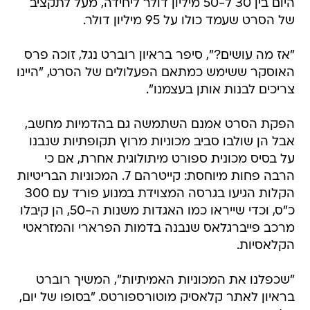
היום בין 30 ל-50 מיליון דולר ליחידה, מעל לתקציב
של הסרט שעמד כולו על 95 מיליון דולר.
"אז מה עושים?", סיפר בראיון רוברט נגל, זוכה פרס
האוסקר ששימש כמתאם הפעלולים של הסרט, "היינו
צריכים לבנות אותן בעצמנו".
הפקת הסרט אמנם השתמשה גם בהדמיות מחשב,
אבל הן שולבו סביב מכוניות מרוץ תקופתיות שנבנו
על בסיס מכונית ספורט מיתולוגית אחרת, אם כי
הרבה פחות מיוחסת: קייטרהם 7. המכוניות הבריטיות
הקלות הגיעו בגרסה המצוידת במנוע פורד עם 300
כ"ס, וכדי שייראו כמו האגדות משנות ה-50, הן קיבלו
מרכב פייברגלאס שנבנה בדמות הפרארי והמזראטי
הקלאסיות.
"שכפלנו את המכוניות האמיתיות", המשיך רוברט
בראיון לאתר קלאסיק מוטורספורטס. "בסופו של יום,