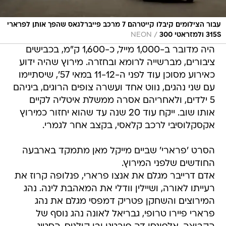
עבור הצילומים קיבלו קייטרהם 7 מרכב פייברלגאס שהפך אותן לפרארי
/
315S ולמזראטי 300
NEON
היה מדובר ב-1,000 מייל, כ-1,600 ק"מ, בכבישים
ציבורים, מברשייה לרומא ובחזרה. מירוץ שהיה ידוע
כאירוע מסוכן עוד לפני ה-11-12 במאי 57', שיסתיימו
עם שני נהגים, נווט אחד ועשרה צופים הרוגים, ביניהם
5 ילדים, ולאחריהם אסרה ממשלת איטליה לקיים
אותו שוב. ייקח עוד 20 שנה עד שהוא יחזור כמירוץ
אקסקלוסיבי לרכב קלאסי, בקצב אחר לגמרי.
הסרט 'פרארי' שביים מייקל מאן מתמקד בארבעה
החודשים שלפני המירוץ.
אדם דרייבר מגלם את אנצו פרארי, פנלופה קרוז את
רעייתו לאורה, ושיילין וודלי את המאהבת לינה. נהג
המירוצים והשחקן פטריק דמפסי מגלם את נהג
פרארי פיירו טרופי, גבריאל לאונה נהג נוסף של