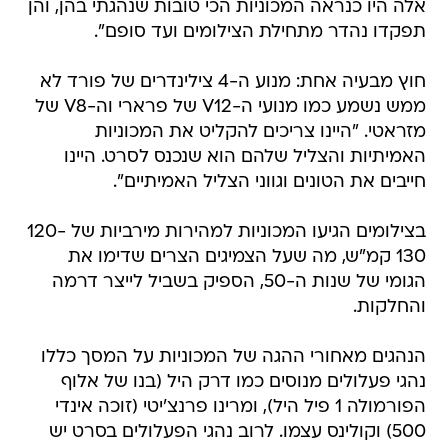
אלה היו כנראה המכוניות הכי טובות שנהגתי בהן, והן
תפקדו נהדר מתחילת הצילומים ועד סופם".
חוץ מבעיה אחת: מנוע ה-4 צילינדרים של פורד לא
ממש נשמע כמו מנועי ה-V12 של פרארי וה-V8 של
מזראטי. "היינו צריכים להקליט את המכוניות
האמיתיות והצליל שלהם הוא שנכנס לסרט. היינו
חייבים את הטונים וגווני הצליל האמיתיים".
בצילומים הגיעו המכוניות למהירות מירביות של 120-
130 קמ"ש, מה שעל הצמיגים הצרים שדימו את
הגומי של שנות ה-50, הספיק בשביל לייצר דרמה
והחלקות.
הנהגים מאחורי ההגה של המכוניות על המסך כללו
נהגי פעלולים מנוסים כמו דרק היל (בנו של אלוף
הפורמולה 1 פיל היל), ומרינו פרנצ'יטי (זוכה אינדי
500) וקולינס עצמו. לרוב נהגי הפעלולים בסרט יש