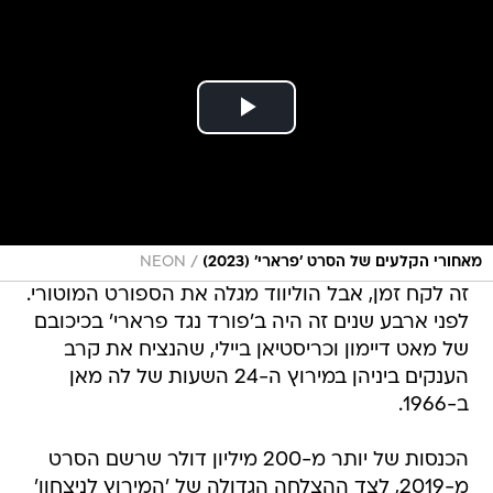
/
מאחורי הקלעים של הסרט 'פרארי' (2023)
NEON
זה לקח זמן, אבל הוליווד מגלה את הספורט המוטורי.
לפני ארבע שנים זה היה ב'פורד נגד פרארי' בכיכובם
של מאט דיימון וכריסטיאן ביילי, שהנציח את קרב
הענקים ביניהן במירוץ ה-24 השעות של לה מאן
ב-1966.
הכנסות של יותר מ-200 מיליון דולר שרשם הסרט
מ-2019, לצד ההצלחה הגדולה של 'המירוץ לניצחון'