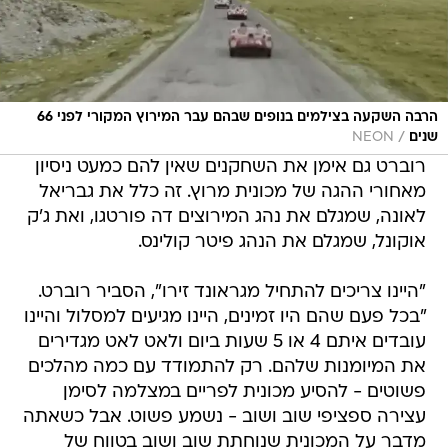
הרבה השקעה בצילמים בנופים שבהם עבר המירוץ המקורי לפני 66
/
שנים
NEON
רוברט גם אימן את השחקנים שאין להם כמעט ניסיון
מאחורי ההגה של מכונית מרוץ. זה כלל את גבריאל
לאונה, שמגלם את נהג המירוצים דה פורטגו, ואת ג'ק
אוקונל, שמגלם את הנהג פיטר קולינס.
"היינו צריכים להתחיל מגראונד זירו", הסביר רוברט.
"בכל פעם שהם היו זמינים, היינו מגיעים למסלול והיינו
עובדים איתם 4 או 5 שעות ביום ולאט לאט מגדירים
את המיומנות שלהם. רק להתמודד עם כמה מהלכים
פשוטים - להסיע מכונית לפריים במצלמה לסימן
עצירה ספציפי שוב ושוב - נשמע פשוט. אבל כשאתה
מדבר על המכונית שנוחתת שוב ושוב בטווח של