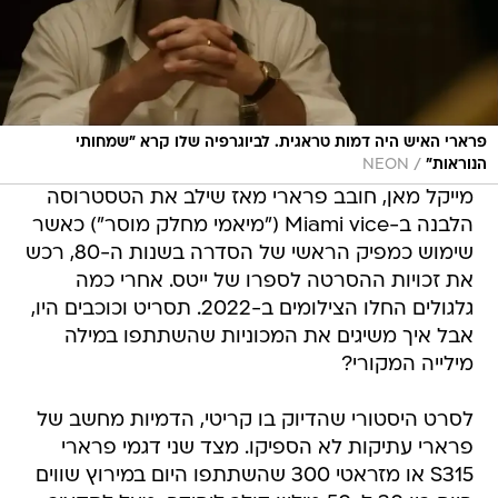
פרארי האיש היה דמות טראגית. לביוגרפיה שלו קרא "שמחותי
/
הנוראות"
NEON
מייקל מאן, חובב פרארי מאז שילב את הטסטרוסה
הלבנה ב-Miami vice ("מיאמי מחלק מוסר") כאשר
שימוש כמפיק הראשי של הסדרה בשנות ה-80, רכש
את זכויות ההסרטה לספרו של ייטס. אחרי כמה
גלגולים החלו הצילומים ב-2022. תסריט וכוכבים היו,
אבל איך משיגים את המכוניות שהשתתפו במילה
מילייה המקורי?
לסרט היסטורי שהדיוק בו קריטי, הדמיות מחשב של
פרארי עתיקות לא הספיקו. מצד שני דגמי פרארי
S315 או מזראטי 300 שהשתתפו היום במירוץ שווים