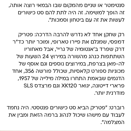
סנטימטר או שניים מהמקום שבו הבמאי רוצה אותה,
זה הופך למשימה. זה היה לתת להם סט כישורים
לעשות את זה עם ביטחון וסמכות".
רק שחקן אחד לא נדרש להרבה הדרכה: פטריק
דמפסי, שמגלם את פיירו טארופי, ומוכר יותר כד"ר
דרק שפרד ב'אנטומיה של גריי', אבל מאחוריו
השתתפות כנהג מהשורה במירוץ 24 השעות של
לה-מאן בצרפת, במירוצים נוספים וגם אוסף של
מכוניות ספורט קלאסיות, שכולל פורשה 356, אחד
הדגמים שבאמת התחרו במילה מילייה של 1957,
פרארי דייטונה, יגואר XK120 וגם מרצדס SLS
מודרנית יותר.
רוברט: "פטריק הביא סט כישורים פנטסטי. היה נחמד
לעבוד עם מישהו שיכול לנהוג ברמה הזאת ומבין את
המצלמה".