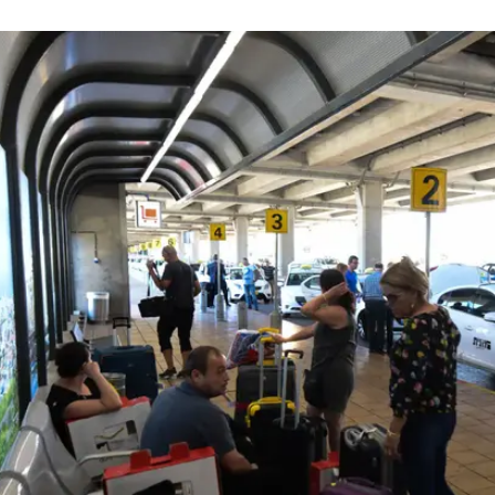
ברפורמה האחרונה. זה מוביל למצב שיש נהגים שדורשים היום 
 במזומן. עדיף למדינה להחזיר את התוספת רשמית למוני
 עמדה העמלה על 5 שקלים.
המתווה שנשקל כעת הוא שינוי נוסת חישוב מחירי הנסיעה במונים, כך שלאחר 10 הקילומטרים
מצעות שינוי נוסחת חישוב הזמן. כך רוב הנסיעות בעיר,
ות, לא יפגעו, אבל נסיעות ארוכות כמו לאורך מטרופולין גוש דן, 
ות.