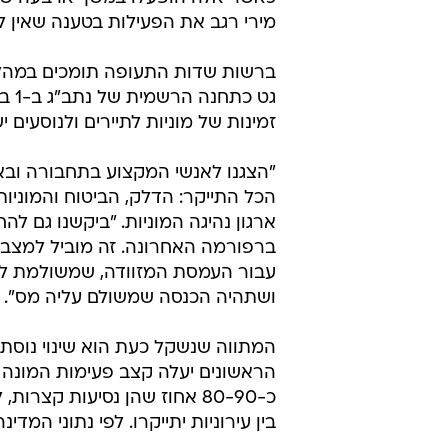
ב-2019 נכנסו לשימוש המונים 
הבין עירוניים ב-0%
ארוכות יותר, הוא דרדר את רמת השי
הנהגים טוענים כי נסיעות בין עירוני
להתמקח עם הנוסעים בטלפון לאחר ק
הנוסע מסרב, הנהג מבטל את הנסיעה 
לנסיעות לנתב"ג וממנו, בעיקר בסופ
כאשר אלה הופעלו במשך ארבעה שב
מירי רגב את הפעילות בטענה שאין ל
ברשות שדות התעופה תומכים במהלך
גט 
זמינות של מוניות לתיירים ולנוסעים 
"הצגנו לאנשי המקצוע בתחבורה ובא
הכל התייקר: הדלק, הביטוח והמוניות 
ארגון נהיגה המוניות. "ביקשנו גם 