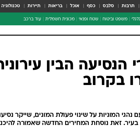
תרבות
סלבס
כסף
אוכל
בריאות
תיירות
טכנולוגיה
לגלי
משפט וביטוח
שטח ופנאי
מכונית חשמלית
עוד ברכב
ת דו-גלגלי
ביטוח רכב
י דו-גלגלי
אביזרים לרכב
ים ארוכי טווח דו-גלגלי
מכוניות חדשות
ק
מבצעים חמים
י
מבחנים ארוכי טווח
מבשלים מהשטח
אופניים
משומשות
אספנות
ספורט מוטורי
צרכנות
 הנסיעה הבין עירונית
טכנולוגיה