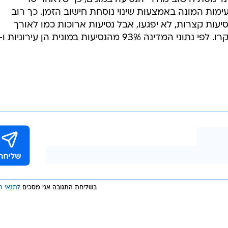
וצר את המספרים, עד כמה נפגעו הכנסות הנהגים בשנים ש
עצמן, בזמן שהתעריפים ירדו", אמר לוואלה יהודה בר אור, י
להחזיר רשמית את תוספת המחיר עבור הובלת מזוודה, שבוטל
ברפורמה האחרונה. זה מוביל למצב שיש נהגים שדורשים היום 
 במזומן. עדיף למדינה להחזיר את התוספת רשמית למוני
 עמדה העמלה על 5 שקלים.
אחד המתווים שנשקלים כעת הוא שינוי נוסת חישוב מחירי הנסיעה במונים, כך שלאחר 10
מות המונה באמצעות שינוי נוסחת חישוב הזמן. כך רוב
-80-90 אחוז שהן נסיעות קצרות, לא יפגעו, אבל נסיעות ארוכות כמו לאורך