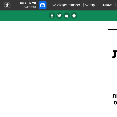
וואלה דואר
אופנה
עוד
שיתופי פעולה
קרא דואר
טגוריות
צרנים