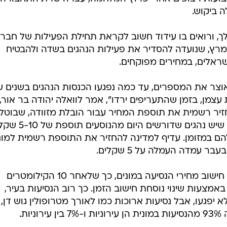
החדשים ושונתה שיטת חישוב מחירי הנסיעה, תוך הוזלת התעריפ
3. המהלך הכניס את השוק לסחרור, ובמקום לעודד שימוש במוניות לנסיעות
רות בענף.
ות בתעריפים החדשים אינן כדאיות להם, ופעמים רבות נוהגים
בלת הנסיעה באפליקציה, ולדרוש תשלום גבוה יותר. אם
ולא מגיע. הבעיה מורגשת בעיקר בקושי למצוא מוניות זמי
י שבוע, שבהם מסרבת המדינה להפעיל רכבות ואוטובוסים. ג
ועות רצופים אחרי פרוץ המלחמה, עצרה שרת התחבורה
ה ביקוש.
, ורואים בו עידוד חשוב לקראת תחילת הפעילות של חבר
כתחנה הרשמית של נתב"ג ב-1 במרץ, שנועדה להסדיר את פעילות הנהגים בשדה ולהבטיח
ישראלים, במחירים מפוקחים.
וצר את המספרים, עד כמה נפגעו הכנסות הנהגים בשנים ש
עצמן, בזמן שהתעריפים ירדו", אמר לוואלה יהודה בר אור, י
להחזיר רשמית את תוספת המחיר עבור הובלת מזוודה, שבוטל