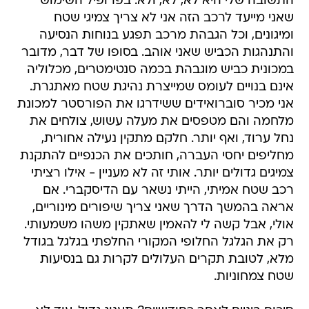
התשובה שלי היא לא, לא, ולא. בפרופיל השימוש
שאני מייעד לרכב הזה אני לא צריך צמיגי שטח
ומיגונים, וכל הגבהת מרכב תפגע בנוחות הנסיעה
והתנהגות הכביש שאני אוהב. בסופו של דבר, מדובר
במכונית כביש מוגבהת בכמה סנטימטרים, מכלוליה
אינם בנויים לעומס שמייצרת נהיגת שטח מאתגרת.
אני מכיר סוברואידים ששידרגו את הפורסטר למכונת
מלחמה והם מטפסים את מעלה עשוש, צולחים את
נחל ערוד, ואף יותר. חלקם מתקין נעילה אחורית,
מחליפים יחסי העברה, חותכים את הכנפיים להתקנת
צמיגים גדולים יותר. אותי זה לא מעניין - אילו רציתי
רכב שטח אמיתי, הייתי נשאר עם הדיסקברי. אם
אראה בהמשך הדרך שאני צריך שיפורים מינוריים,
אולי, אבל קשה לי להאמין שאתקין משהו משמעותי.
רק את הגלגל החלופי המקורי החלפתי בגלגל בגודל
מלא, לטובת תקרים העלולים לקרות גם בנסיעות
שטח צמחוניות.