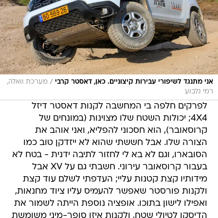
/
אני מתנגד לשיפורי עבירות קיצוניים. כאן, דאסטר קרבי
מערכת וואלה,
רמי גלבוע
לפרקים חלפה בי המחשבה לקנות דאסטר דיזל
4X4; יכולות השטח שלו מצוינות (במונחים של
קרוסאובר), הוא חסכוני להפליא, ואני אוהב את
הצורה שלו. אבל חששתי שהוא לא ייזדקן טוב כמו
הסובארו, וגם לא בא לי לחזור לתיבה ידנית - בטח לא
בעבור קרוסאובר עירוני. חשבתי גם על XV אבל
מידותיו קצת קטנות עליי; העדפתי לשלם עוד קצת
ולקנות פורסטר שאפשר להעמיס עליו ציוד מחנאות,
ואפילו לישון בתוכו. אופציה נוספת הייתה לשמור את
הדיסקו לטיולי שטח, ולקנות איזו סופר-מיני משומשת