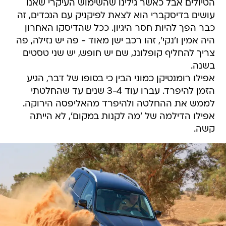
הטיולים אבל כאשר גילינו שהשימוש העיקרי שאנו
עושים בדיסקברי הוא לצאת לפיקניק עם הנכדים, זה
כבר הפך להיות חסר היגיון. ככל שהדיסקו האחרון
היה אמין ו'נקי', זהו רכב ישן מאוד - פה יש נזילה, פה
צריך להחליף קופלונג, שם יש חופש, יש שני טסטים
בשנה.
אפילו רומנטיקן כמוני הבין כי בסופו של דבר, הגיע
הזמן להיפרד. עברו עוד 3-4 שנים עד שהחלטתי
לממש את ההחלטה ולהיפרד מהאליפסה הירוקה.
אפילו הדילמה של 'מה לקנות במקום', לא הייתה
קשה.