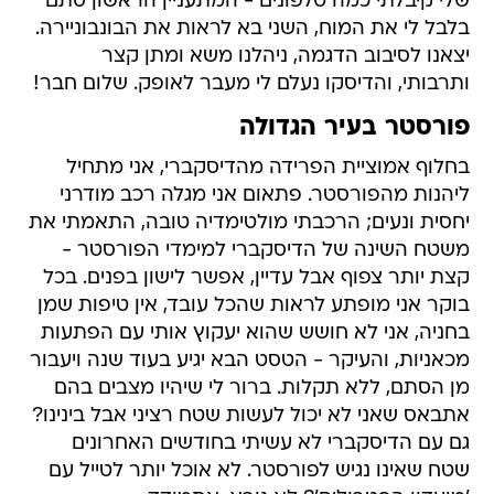
שלי קיבלתי כמה טלפונים - המתעניין הראשון סתם
בלבל לי את המוח, השני בא לראות את הבונבוניירה.
יצאנו לסיבוב הדגמה, ניהלנו משא ומתן קצר
ותרבותי, והדיסקו נעלם לי מעבר לאופק. שלום חבר!
פורסטר בעיר הגדולה
בחלוף אמוציית הפרידה מהדיסקברי, אני מתחיל
ליהנות מהפורסטר. פתאום אני מגלה רכב מודרני
יחסית ונעים; הרכבתי מולטימדיה טובה, התאמתי את
משטח השינה של הדיסקברי למימדי הפורסטר -
קצת יותר צפוף אבל עדיין, אפשר לישון בפנים. בכל
בוקר אני מופתע לראות שהכל עובד, אין טיפות שמן
בחניה, אני לא חושש שהוא יעקוץ אותי עם הפתעות
מכאניות, והעיקר - הטסט הבא יגיע בעוד שנה ויעבור
מן הסתם, ללא תקלות. ברור לי שיהיו מצבים בהם
אתבאס שאני לא יכול לעשות שטח רציני אבל בינינו?
גם עם הדיסקברי לא עשיתי בחודשים האחרונים
שטח שאינו נגיש לפורסטר. לא אוכל יותר לטייל עם