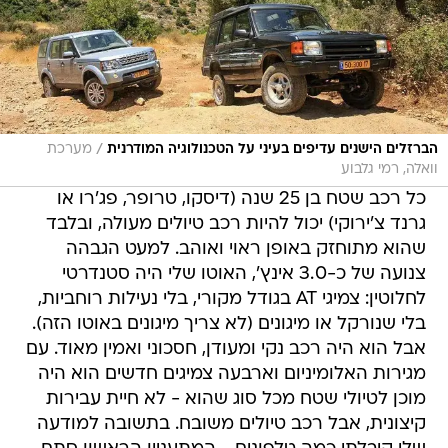
/
הברזלים הישנים עדיפים בעיני על הטכנולוגיה המודרנית
מערכת
וואלה, רמי גלבוע
כל רכב שטח בן 25 שנה (דיסקו, טרופר, פג'רו או
גרנד צ'ירוקי) יכול להיות רכב טיולים מעולה, ובלבד
שהוא מתוחזק באופן ראוי ואוהב. למעט הגבהה
צנועה של כ-3.0 אינץ', האוטו שלי היה סטנדרטי
לחלוטין: צמיגי AT בגודל מקורי, בלי נעילות רוחביות,
בלי שנורקל או מיגונים (לא צריך מיגונים באוטו הזה).
אבל הוא היה רכב נקי ומעודן, חסכוני ואמין מאוד. עם
מגירות האלומיניום וארבעה צמיגים חדשים הוא היה
מוכן לטיולי שטח מכל סוג שהוא - לא חיית עבירות
קיצונית, אבל רכב טיולים משובח. בתשובה למודעה