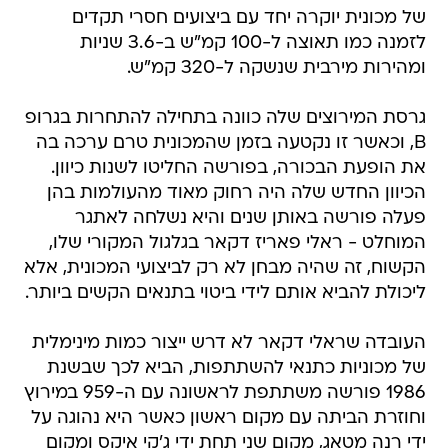
של מכונית יוקרה יחד עם ביצועים חסרי תקדים
לזמנה כמו תאוצה ל-100 קמ"ש ב-3.6 שניות
ומהירות מירבית שנשקה ל-320 קמ"ש.
גרסת המירוצים שלה כוונה בתחילה להתחרות בגרופ
B, וכאשר זו נקטעה בזמן שהמכונית טרם ערכה בה
את הופעת הבכורה, בפורשה החליטו לשנות כיוון.
הכיוון החדש שלה היה רחוק מאוד מהעולמות בהן
פעלה פורשה באותן שנים והיא נשלחה לאתגר
המוחלט - ראלי פאריז דקאר בגלגול המקורי שלו,
הקשוח, זה שהיה מבחן לא רק לביצועי המכונית, אלא
ליכולת להביא אותם לידי ביטוי בתנאים הקשים ביותר.
העובדה שראלי דקאר לא דרש ייצור כמות מינימלית
של מכוניות כתנאי להשתתפות, הביא לכך שבשנת
1986 פורשה משתתפת לראשונה עם ה-959 במירוץ
וחוזרת הביתה עם מקום ראשון כאשר היא נהוגה על
ידי רנה מטאג, מקום שני תחת ידי ג'קי איקס ומקום