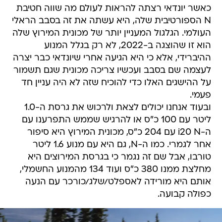
כאשר יונדאי רצתה להראות לעולם מה שווה חטיבת
N הספורטיבית שלה, היא עשתה את זה בסבב הראלי
העולמי. הגלגול המעניין יותר של מכונית המירוץ שלה
הוא זו שהוצגה ב-2022, לא רק בגלל המנוע
ההיברידי, אלא כי היא הגיעה אחרי שיונדאי כבר יצרה
לעצמה שם בסבב ועכשיו צריכה מכונית שגם תשמור
על ההישגים האלו כדי להוכיח שזה לא היה עניין חד
פעמי.
ובעוד אנחנו יכולים לצאת ולרכוש את גרסת ה-1.0
ליטר עם 100 כ"ס או להרגיש שממש התפרענו עם
ה-i20 N עם 204 כ"ס, מכונית המירוץ היא סיפור
אחר לגמרי. כמו ה-N, גם היא עם מנוע 1.6 ליטר
טורבו, אבל שם זה נגמר כי בגרסת המירוצים היא
מחלצת ממנו 380 כ"ס ועוד 134 מהמנוע החשמלי,
אותם היא מורידה לאספלט/שלג/כורכר עם הנעה
כפולה קבועה.