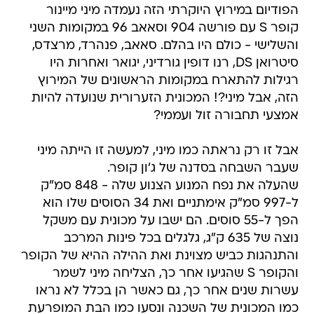
הפודיום במירוץ היוקרתי הזה נעמדה מיני מיינור
קופר S עם פורשה 904 וסאאב 96 במקומות השני
והשלישי - כולם היו בהלם. סאאב, פנהרד, מרצדס,
סיטרואן DS, רנו דופין גורדיני, יגואר ואחרות היו
רגילות להתארח במקומות הראשונים של המירוץ
הזה, אבל מיני?! המכונית הזערורית שנועדה להיות
אמצעי תחבורה זול ועממי?
אבל זו רק נראתה כמו מיני, למעשה זו הייתה מיני
שעבר השבחה בסדנה של ג'ון קופר.
שהעלה את נפח המנוע הצנוע שלה - 848 סמ"ק
ל-997 סמ"ק אימתניים ואת 34 הסוסים שלו הוא
הפך ל-55 סוסים. הם ישבו על מכונית עם משקל
נוצה של 635 ק"ג, גלגלים בכל פינות המרכב
והתנהגות כביש מצוינת ואת ההילה ההיא של הקופר
והקופר S שהגיעו אחר כך, הצליחה מיני לשמר
עשרות שנים אחר כך, גם כאשר הן בכלל לא נראו
כמו המכונית של השכנה ונסעו כמו הבת המופרעת