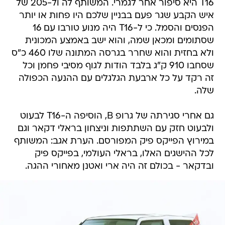
T16 היא סיפור אחר לגמרי. המשותף לה ול-205 של
איש הקבע שגר פעם בבניין שלכם היו פחות או יותר
הפנסים והסמל. כי ל-T16 היה מנוע טורבו עם 16
שסתומים ומכאן שמה, והוא ישב באמצע המכונית
ולא בחזית והוא שחרר בגרסה המתונה שלו 460 כ"ס
שסחבו 910 ק"ג בלבד הודות לגוף מסיבי פחמן וכל
זה רקד על כל ארבעת הגלגלים עם ההנעה הכפולה
שלה.
גם אחרי סגירתה של גרופ B, הוסיפה ה-T16 לבעוט
ולבעוט חזק עם השתתפות וניצחון בראלי דקאר וגם
במירוץ הפייקס פיק המפורסם. הערת אגב: המשותף
לכל ההישגים האלו, בראלי העולמי, בפייקס פיק
ובדקאר - בכולם זה היה ארי ואטנן מאחורי ההגה.