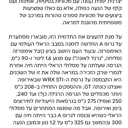
יצרנית יפנית קטנה עם מכוניות בסיסיות, אמינות ועם
קלף של הנעה כפולה, אלא גם כאלו שמציעות
ביצועים של מכוניות ספורט טהורות במרכב של
משפחתית מהוגנת למראה.
על מנת להעצים את התדמית הזו, סובארו מסתערת
על גרופ A החדשה לזמנה בסבב הראלי העולמי עם
האימפרזה. ובעוד העם היושב בציון קיבל אימפרזה
(סליחה, "גרנד לאונה") עם מנוע 1.6 ליטר ו-90 כ"ס,
הגרסה שעלתה על מסלולי הראלי הייתה חיה אחרת
לגמרי שרק הזכירה במראה שלה את זו של השכנים.
היא התבססה על גרסת ה-WRX STI שבאירופה
ואצלנו כונתה GT, וההספקים התחילו ב-208 כ"ס
(יותר מכפליים של הגרסה הרגילה כן?) ועד 240,
250 ואפילו 275 כ"ס בגרסאות הייעודיות למירוצים
ביפן ואירופה. אבל מה שפגשו המתחרים על מסלולי
הראלי כשהיא נכנסה לגרופ A כבר הייתה חיה עם
300 ובהמשך גם 325 כ"ס על 1.2 טון וכמובן הנעה