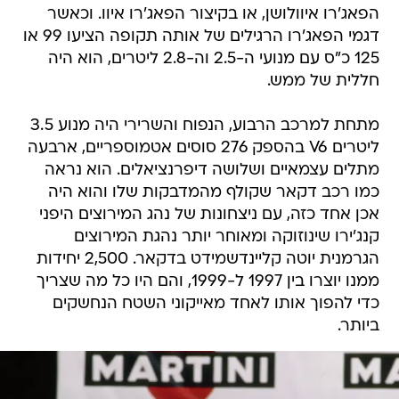
הפאג'רו איוולושן, או בקיצור הפאג'רו איוו. וכאשר
דגמי הפאג'רו הרגילים של אותה תקופה הציעו 99 או
125 כ"ס עם מנועי ה-2.5 וה-2.8 ליטרים, הוא היה
חללית של ממש.
מתחת למרכב הרבוע, הנפוח והשרירי היה מנוע 3.5
ליטרים V6 בהספק 276 סוסים אטמוספריים, ארבעה
מתלים עצמאיים ושלושה דיפרנציאלים. הוא נראה
כמו רכב דקאר שקולף מהמדבקות שלו והוא היה
אכן אחד כזה, עם ניצחונות של נהג המירוצים היפני
קנג'ירו שינוזוקה ומאוחר יותר נהגת המירוצים
הגרמנית יוטה קליינדשמידט בדקאר. 2,500 יחידות
ממנו יוצרו בין 1997 ל-1999, והם היו כל מה שצריך
כדי להפוך אותו לאחד מאייקוני השטח הנחשקים
ביותר.