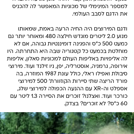
למספר המינימלי של מכוניות המאפשר לה להכניס
את הדגם לסבב העולמי.
ודגם המירוצים היה החיה הרעה באמת, שמאותו
מנוע 2.0 ליטרים מוגדש חילצה 480 ומאוחר יותר גם
כמעט 500 כ"ס והפגינה דומיננטיות גבוהה, אם לא
מוחלטת בכמעט כל קטגוריה שבה היא התחרתה. היו
לה אליפויות באליפות העולם למכוניות סאלון, אליפות
אירופה, גרמניה, אוסטרליה, יפן, ניו זילנד ועוד. מירוצי
סיבולת ואפילו ראלי, כולל עונת 1987 המוזרה, בה
פורד הריצה שתי סיירות הקוזוורת' 500 למירוצי
אספלט וה-XR עם ההנעה הכפולה למירוצי שלג,
כורכר ועוד. ואצלנו? זוכרים את הסיירה 1.3 ליטר עם
60 כ"ס? לא זוכרים? בצדק.