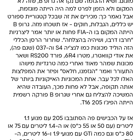
מוגזם. ושיא ההגזמה שם נקראה גרופ B, שזה לא
המקום ולא הזמן לפרט למה היה הייתה מוגזמת,
אבל נאמר כך: מכירים את זה שבכל קטגוריית ספורט
יש כללים, הגבלות, חוקים - אז תשכחו מזה. גרופ B
הייתה המקום בו ה-FIA פחות או יותר אמר ליצרניות
"חרבו דרבו, ושיהיה בהצלחה". שחרור הרסן הכללי
הזה הוליד מכונות כמו לנצ'יה S4 וה-037 (שגם פה),
את אודי קוואטרו, מטרו 6R4, פורד RS200 ושאר
מכונות שמהר מאוד ואחרי כמה טרגדיות מישהו
התעורר ואמר "הגזמנו, חלאס" ופיזר את המפלצות
האלו לכל עבר. אחת המכוניות האייקוניות ביותר של
אותה תקופה, אבל לא פחות מכך, העובדה שהיא
המשיכה להצליח גם אחרי שגרופ B פורקה רשמית
הייתה הפיג'ו 205 T16.
אז על הכבישים פה הסתובבו 205 עם מנוע 1.1
ליטרים (עם 50 או 55 כ"ס) או ה-1.4 ליטרים עם 75 או
80 כ"ס וגם כמה GTi עם מנועי 1.9 ו-16 ליטרים, ה-