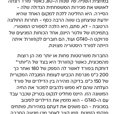
במחצית השנייה של שנות ה-80, כאשר פורד רצתה
לאושש את מכירות המשפחתית הגדולה שלה -
הסיירה. היא החליטה ללכת למקום האחד שהיא
יודעת שניצחון בו שווה הרבה כסף - תחרות החולצה
הרטובה - לא, סתם, היא הלכה לספורט המוטורי.
בתמיכתו של וולטר היינס, אחד הכוחות המניעים של
פרויקט ה-GT40 ועוד, הם חוברים לקוזוורת' איתה
הייתה לפורד היסטוריה מצוינת.
החברות משרטטות פחות או יותר מה הן רוצות
מהמכונית, כאשר קוזוורת' היא בצד של ה"יותר"
דוחקת בפורד לאשר לה הספק של 180 ואחר כך
200 כ"ס מגרסת הכביש לעומת המגבלה המקורית
של 150 כ"ס. בדיקה מהירה בין הדילרים של פורד
העלתה שהם לא ממש נלהבים למכור את החיה
המשונה הזו. היינס מחליט לנקוט בטריק שכבר עבד
עם ה-GT40 - הוא מזמין את הדילרים לסיבוב
במכונית - הם משנים את דעתם במהירות, פותחים
פנקסי הזמנות, וזמן קצר לאחר מכן מגיעה החברה