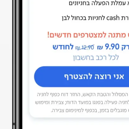
משתמשי פנגו יוכלו לחפש עמדת טעינה קרובה של סונול EVI במפה אינטראקטיבית המרכזת 