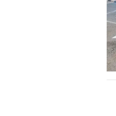
ת
ייה פנגו. לסונול EVI יש כבר יותר מ-1,500 עמדות
ו