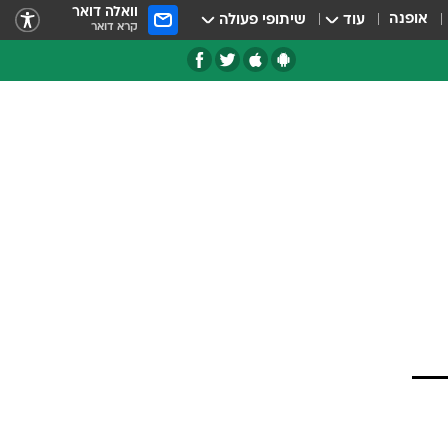
וואלה דואר
אופנה
עוד
שיתופי פעולה
קרא דואר
טגוריות
צרנים