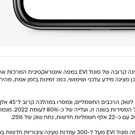
 מציגה מידע עדכני ושימושי, כמו: זמינות בזמן אמת, מהיר
שנת 2023 הייתה שנה טובה במיוחד לשוק הרכ
רכב חשמליים - נתח של 17.7% מכלל המסירות בשנה זו, ועלייה ש
בהתאם לכך, רק בשנה החולפת פרסה סונול EVI מעל ל-300 עמדות טעינה ציבוריות חדש
 חדשים, בהן מעל ל-60 עמדות מהירות ואולטרה מהירות בתחנות הדלק של סונול
ובמיקומים אסטרטגיים נוספים, וכעת רשת הטעינה שלה מונה למעלה מ-1,000 עמדות ציבוריות