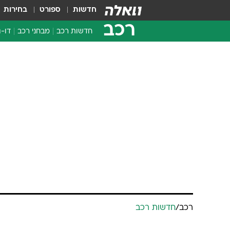
חדשות
ספורט
בחירות
רכב
חדשות רכב
מבחני רכב
דו-ג
חדשו
מבחנ
רכב
/
חדשות רכב
מבחנ
דרך פנגו
מערכת וואלה רכב
עודכן לאחרונה: 17.4.2024 / 18:15
אפליקציית פנגו