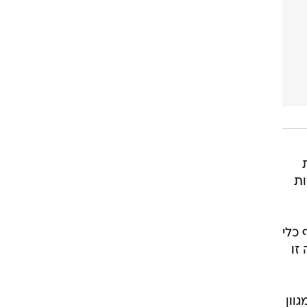
ות
בים החשמליים, ונמסרו במהלכה קרוב ל־45 אלף כלי
ל כ-80% לעומת 2022. מגמה זו
ות במגוון