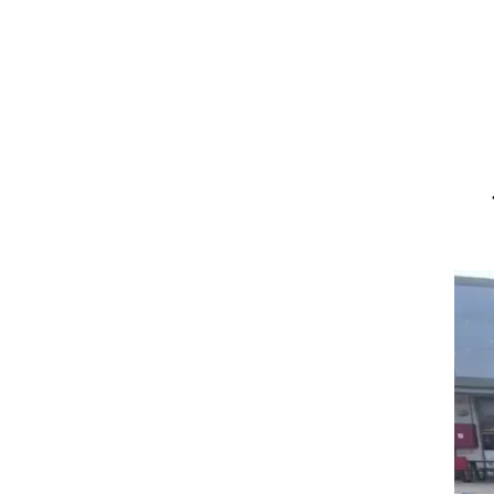
וגרים שנה
וטו רצח
עברת בעלות
וטאלוס