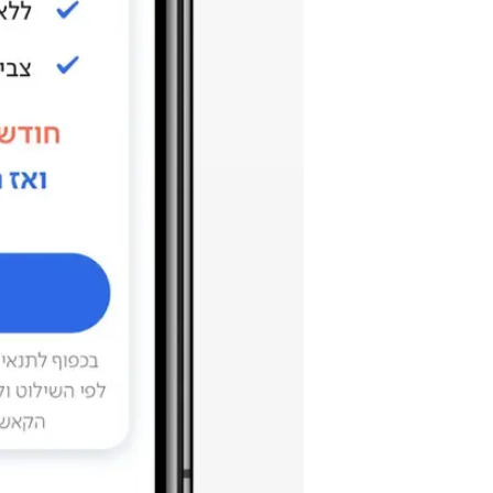
/
אפליקציית פנגו
יח"צ