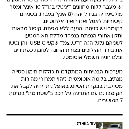
בחזית הרבועה ועם תאורת לד חדשה. בתאי הנוסעים
יש מעבר ללוח מחוונים דיגיטלי בגודל 10 אינץ' ומסך
מולטימדיה בגודל זהה (8 אינץ' בעבר). בשניהם
קישוריות לאפל ואנדרואיד אלחוטיים.
בקומבו יש כניסה והנעה ללא מפתח, קיפול מראות
וחלון אחורי הנפתח בנפרד מדלת תא המטען.
לשניהם גלגל הגה חדש, צמד שקעי USB C, והן נטשו
את בורר ההילוכים בצורת החוגה לטובת כפתורים
ובלם חניה חשמלי אוטומטי.
מערכות הבטיחות המתקדמות כוללות תיקון סטייה
מנתיב, בלימה אוטומטית, זיהוי תמרורי מהירות
משולבת בבקרת השיוט. באופל ניתן יהיה לקבל את
הקומבו גם עם התרעה על רכב ב"שטח מת" בגרסת
7 המושבים.
עוד בוואלה