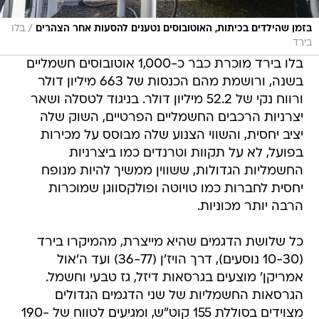
/
בזמן שהילדים בכיתות, האוטובוסים נטענים להסעות אחר הצהרים
בלו
בירד
בלו בירד מוכרת כבר כ-1,000 אוטובוסים חשמליים
בשנה, ורושמת מהם הכנסות של 663 מיליון דולר
ורווח נקי של 52.2 מיליון דולר. בניגוד לטסלה ושאר
יצרניות הרכבים החשמליים הפרטיים, השוק שלה
יציב יחסית, והשווי הצנוע שלה מבוסס על מכירות
בפועל, לא על תקוות וטרנדים כמו ביצרניות
החשמליות הגדולות, ששווין ממשיך להיות מנופח
יחסית לחברות כמו טויוטה ופולקסווגן שמוכרות
הרבה יותר מכוניות.
כל שלושת הדגמים שהיא מייצרת, מהמיקרו בירד
(10-30 נוסעים), דרך הויז'ן (36-77) ועד ה'אול
אמריקן' מוצעים בגרסאות דיזל, גז טבעי וחשמל.
הגרסאות החשמליות של שני הדגמים הגדולים
מצוידים בסוללת 155 קוט"ש, ומגיעים לטווח של 190-