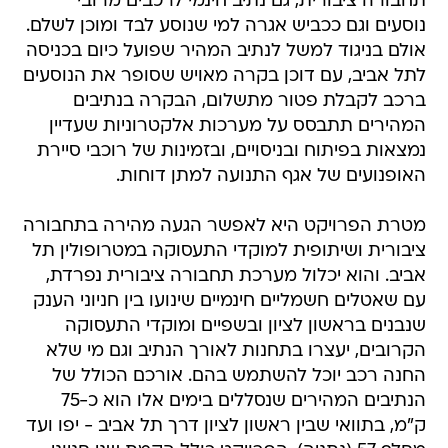
תחבורה ציבורית, גם נתיב חינמי לרכבים מרובי
נוסעים וגם ככביש אגרה למי שנוסע לבד ומוכן לשלם.
אולם בניגוד למשל לנתיב המהיר שפועל כיום בכניסה
לתל אביב, עם דוכן בקרה מאויש שסופר את הנוסעים
ברכב לקבלת פטור מתשלום, הבקרה בנתיבים
המהירים תתבסס על מערכות אלקטרוניות שעדיין
נמצאות בפיתוח ובניסויים, ובזמינות של רוכבי סיירת
האופנועים של אגף התנועה למתן דוחות.
מטרת הפרויקט היא לאפשר הגעה מהירה בתחבורה
ציבורית ושיתופית למוקדי התעסוקה במטרופולין תל
אביב. והוא יכלול מערכת תחבורה ציבורית נפרדת,
עם שאטלים חשמליים חינמיים שינועו בין חניוני הענק
שנבנים בראשון לציון ובשפיים ומוקדי התעסוקה
הקרובים, יעצרו בתחנות לאורך הנתיב וגם מי שלא
החנה רכב יוכל להשתמש בהם. אורכם הכולל של
הנתיבים המהירים שנסללים בימים אלו הוא כ-75
ק"מ, בתוואי שבין ראשון לציון דרך תל אביב - יפו ועד