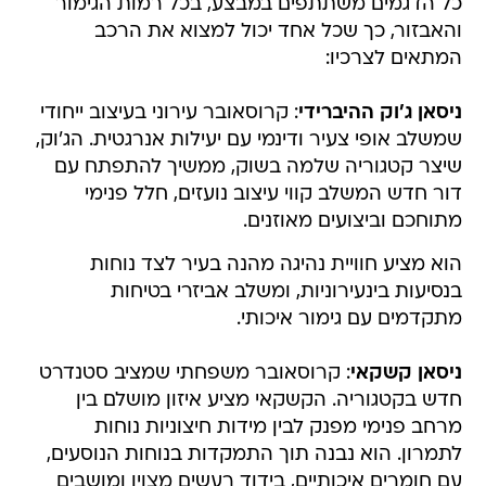
כל הדגמים משתתפים במבצע, בכל רמות הגימור
והאבזור, כך שכל אחד יכול למצוא את הרכב
המתאים לצרכיו:
ניסאן ג'וק ההיברידי
: קרוסאובר עירוני בעיצוב ייחודי
שמשלב אופי צעיר ודינמי עם יעילות אנרגטית. הג'וק,
שיצר קטגוריה שלמה בשוק, ממשיך להתפתח עם
דור חדש המשלב קווי עיצוב נועזים, חלל פנימי
מתוחכם וביצועים מאוזנים.
הוא מציע חוויית נהיגה מהנה בעיר לצד נוחות
בנסיעות בינעירוניות, ומשלב אביזרי בטיחות
מתקדמים עם גימור איכותי.
ניסאן קשקאי
: קרוסאובר משפחתי שמציב סטנדרט
חדש בקטגוריה. הקשקאי מציע איזון מושלם בין
מרחב פנימי מפנק לבין מידות חיצוניות נוחות
לתמרון. הוא נבנה תוך התמקדות בנוחות הנוסעים,
עם חומרים איכותיים, בידוד רעשים מצוין ומושבים