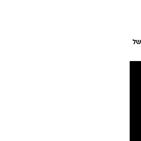
וגרים שנה
של
וטו רצח
עברת בעלות
וטאלוס