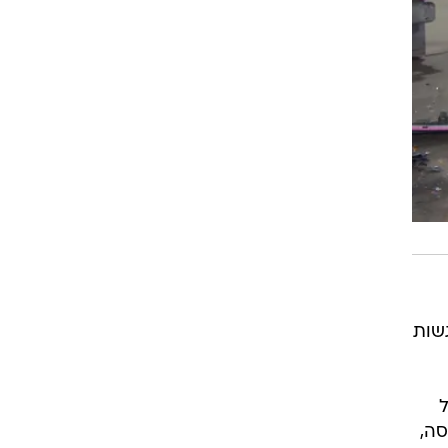
שות
 בהגנה על
יסה,