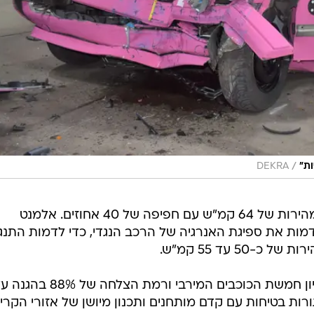
/
ות"
DEKRA
במבחן זה, הרכב מתנגש במחסום במהירות של 64 קמ"ש עם חפיפה של 40 אחוזים. אלמנט
מות את ספיגת האנרגיה של הרכב הנגדי, כדי לדמות התנג
50 עד 55 קמ"ש.
בעוד שגולף 8.0 קיבלה במבחן את ציון חמשת הכוכבים המירבי ורמת הצלחה של 88%
יות אוויר, חגורות בטיחות עם קדם מותחנים ותכנון מיושן של אזורי הקר