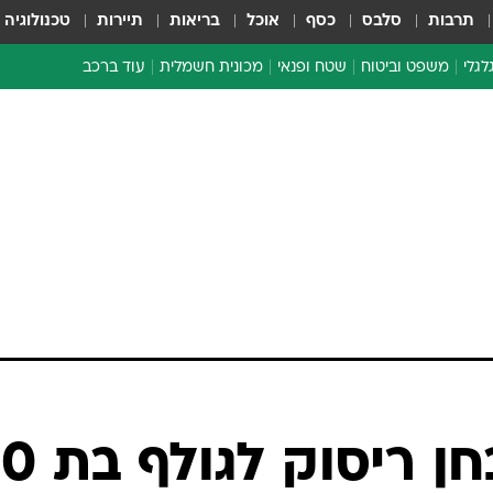
תרבות
סלבס
כסף
אוכל
בריאות
תיירות
טכנולוגיה
לגלי
משפט וביטוח
שטח ופנאי
מכונית חשמלית
עוד ברכב
ת דו-גלגלי
ביטוח רכב
י דו-גלגלי
אביזרים לרכב
ים ארוכי טווח דו-גלגלי
מכוניות חדשות
ק
מבצעים חמים
י
מבחנים ארוכי טווח
מבשלים מהשטח
אופניים
משומשות
אספנות
ספורט מוטורי
צרכנות
מה מלמד מבחן ריסו
טכנולוגיה