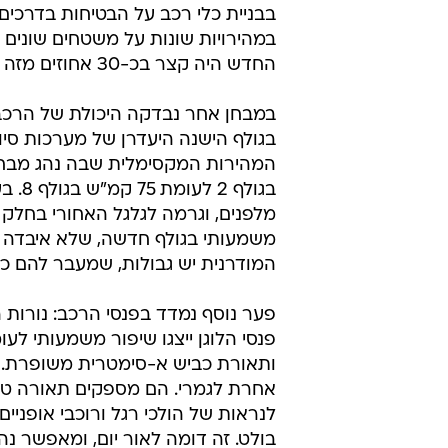
במהירויות שונות על משטחים שונים
החדש היה קצר בכ-30 אחוזים מזה של הרכב הישן.
במבחן אחר נבדקה היכולת של הרכב 
בגולף הישנה היעדרן של מערכות סיוע מודרניות, כמ
בגול
מלפנים, וגרמה לגלגל האחורי בחלק 
משמעותי בגולף חדשה, שלא איבדה אח
המודרנית יש גבולות, שמעבר להם כב
פער נוסף נמדד בפנסי הרכב: נורות הלוגן בגולף הי
פנסי הלוגן ייצגו שיפור משמעותי לע
אחרת לגמרי. הם מספקים תאורה טוב
לנראות של הולכי רגל ורוכבי אופניים
בולט. זה דומה לאור יום, ומאפשר נה