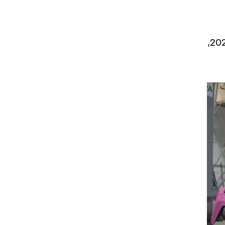
לקומפקטית הקלאסית, ובחנו אותה בתנאי מבחן הריסוק הקדמי ששימש את היורואנקאפ עד 2020,