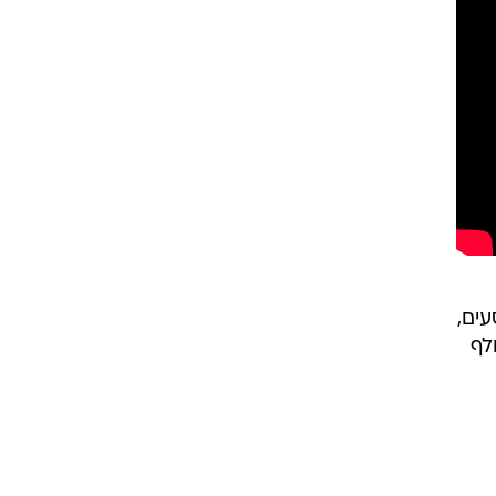
עים,
לף