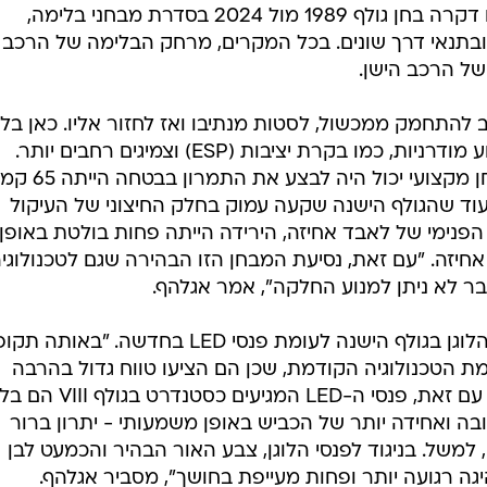
בבניית כלי רכב על הבטיחות בדרכים דקרה בחן גולף 1989 מול 2024 בסדרת מבחני בלימה,
 ובתנאי דרך שונים. בכל המקרים, מרחק הבלימה של הרכב
להתחמק ממכשול, לסטות מנתיבו ואז לחזור אליו. כאן בל
ו בקרת יציבות (ESP) וצמיגים רחבים יותר.
המהירות המקסימלית שבה נהג מבחן מקצועי יכול היה ל
ף 2 לעומת 75 קמ"ש בגולף 8. בעוד שהגולף הישנה שקעה עמוק בחלק החיצוני של העיקול
הפנימי של לאבד אחיזה, הירידה הייתה פחות בולטת באופן
יזה. "עם זאת, נסיעת המבחן הזו הבהירה שגם לטכנולוגי
ר לא ניתן למנוע החלקה", אמר אגלהף.
שנה לעומת פנסי LED בחדשה. "באותה תקופה,
ומת הטכנולוגיה הקודמת, שכן הם הציעו טווח גדול בהרבה
ותאורת כביש א-סימטרית משופרת. עם זאת, פנסי ה-LED המגיעים כס
ה ואחידה יותר של הכביש באופן משמעותי - יתרון ברור
, למשל. בניגוד לפנסי הלוגן, צבע האור הבהיר והכמעט לבן
יגה רגועה יותר ופחות מעייפת בחושך", מסביר אגלהף.