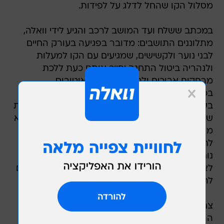
מסלול הקו שהחל לדלג על לפידות.
במכתב ששלח ועד המושב לרכב והגיע לידי וואלה,
מתלוננים התושבים: מדובר בפגיעה בעורק החיים
לבני נוער ולקשישים, שמגיעים עם הקו למעלות
ולנהריה ביטול התחנה יחייב אותם כעת ללכת
מרחקים ארוכים ולרדת להחלפת אוטובוס
בכיסרא-סמיע, לתפוס שם את קו 12 שעובר פעם
בשעה. הנערים שלומדים בכברי צריכים להחליף כעת
שני אוטובוסים בדרך לבית ספר, כשהתדירות היא לא
מה שמכירים מירושלים, תל אביב או חיפה. נגישות
לתחבורה ציבורית היא לא עניין של מותרות ושל
נוחות, היא זכות יסוד חברתית ואזרחית המאפשרת
לאזרחים להזדקן בכבוד, לעובדים להתפרנס ולילדים
להגיע למוסדות החינוך בבטחה".
צחי יוסף, תושב לפידות, אומר ש"קו 12 זה העורק
הראשי שלנו. מדובר בהחלטה שערורייתית. קו 52