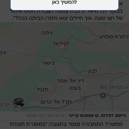
אינו תחליף. תושבים שהיום עוד מצליחים להגיע ב-6
בבוקר לכרמיאל לרכבת צפונה לעבודה חטפו איחור
של חצי שעה. איך חיילים יצאו ויחזרו הביתה ככה?".
/
היישוב לפידות. קו אוטובוס קריטי
צילום מסך, גוגל מאפס
ממשרד התחבורה נמסר בתגובה: "במסגרת תוכנית