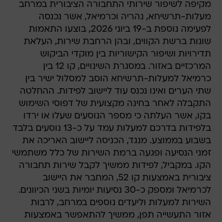
מקיפה לשיפור שירותי התחבורה הציבורית במרחב
מעלות-תרשיחא, נהריה וכרמיאל, אשר נכנסה
לפעימה נוספת ב-19 ביוני 2026, בוצעו התאמות
שונות ברשת הקווים, ובהן הרחבת שירות, העלאת
תדירויות ושיפור הקישוריות בין מוקדי הביקוש
המרכזיים באזור. במסגרת השינויים, קו 12 בין
כרמיאל למעלות-תרשיחא הוסב למסלול ישיר בין
שתי הערים ואינו נכנס עוד ליישוב לפידות. ההחלטה
התקבלה לאחר בחינה מקצועית של דפוסי השימוש
בקו, אשר העלתה כי מספר הנוסעים שעלו או ירדו
בלפידות בדרכם למעלות עמד על כ-13 נוסעים בלבד
בשבוע בממוצע. מנגד, הכניסה ליישוב האריכה את
זמני הנסיעה ופגעה ברמת השירות של כלל משתמשי
הקו. במקביל, לפידות ממשיך לקבל שירות תחבורה
ציבורית באמצעות קו 52, המחבר את היישוב
לכרמיאל ומספק כ-30 נסיעות יומיות בשני הכיוונים.
השירות למעלות וליעדים נוספים במרחב, לרבות
אזור התעשייה תפן, ממשיך להתאפשר באמצעות